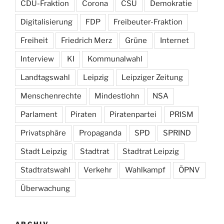
CDU-Fraktion
Corona
CSU
Demokratie
Digitalisierung
FDP
Freibeuter-Fraktion
Freiheit
Friedrich Merz
Grüne
Internet
Interview
KI
Kommunalwahl
Landtagswahl
Leipzig
Leipziger Zeitung
Menschenrechte
Mindestlohn
NSA
Parlament
Piraten
Piratenpartei
PRISM
Privatsphäre
Propaganda
SPD
SPRIND
Stadt Leipzig
Stadtrat
Stadtrat Leipzig
Stadtratswahl
Verkehr
Wahlkampf
ÖPNV
Überwachung
ARCHIV