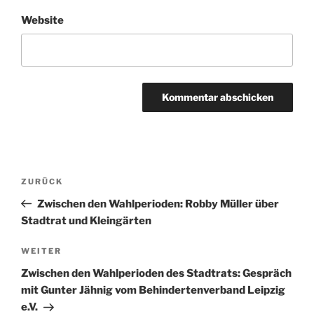
Website
Beitragsnavigation
Vorheriger
ZURÜCK
Beitrag
Zwischen den Wahlperioden: Robby Müller über
Stadtrat und Kleingärten
Nächster
WEITER
Beitrag
Zwischen den Wahlperioden des Stadtrats: Gespräch
mit Gunter Jähnig vom Behindertenverband Leipzig
e.V.