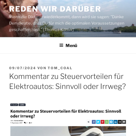
Zum
REDEN WIR DARÜBER
Inhalt
Wenn die Diktatur wiederkommt, dann wird sie sagen: "Danke
springen
Demokratie, dass Du für mich die optimalen Voraussetzungen
geschaffen hast." [Thomas Köhler]
Menü
VERÖFFENTLICHT
09/07/2024
VON
TOM_COAL
AM
Kommentar zu Steuervorteilen für
Elektroautos: Sinnvoll oder Irrweg?