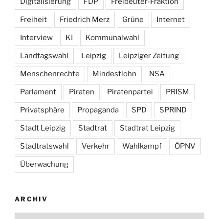
Digitalisierung
FDP
Freibeuter-Fraktion
Freiheit
Friedrich Merz
Grüne
Internet
Interview
KI
Kommunalwahl
Landtagswahl
Leipzig
Leipziger Zeitung
Menschenrechte
Mindestlohn
NSA
Parlament
Piraten
Piratenpartei
PRISM
Privatsphäre
Propaganda
SPD
SPRIND
Stadt Leipzig
Stadtrat
Stadtrat Leipzig
Stadtratswahl
Verkehr
Wahlkampf
ÖPNV
Überwachung
ARCHIV
Archiv