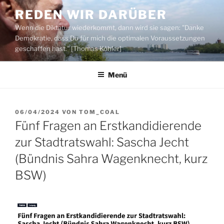
Zum
REDEN WIR DARÜBER
Inhalt
Wenn die Diktatur wiederkommt, dann wird sie sagen: "Danke
springen
Demokratie, dass Du für mich die optimalen Voraussetzungen
geschaffen hast." [Thomas Köhler]
Menü
VERÖFFENTLICHT
06/04/2024
VON
TOM_COAL
AM
Fünf Fragen an Erstkandidierende
zur Stadtratswahl: Sascha Jecht
(Bündnis Sahra Wagenknecht, kurz
BSW)