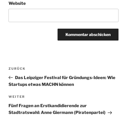
Website
Beitragsnavigation
Vorheriger
ZURÜCK
Beitrag
Das Leipziger Festival für Gründungs-Ideen: Wie
Startups etwas MACHN können
Nächster
WEITER
Beitrag
Fünf Fragen an Erstkandidierende zur
Stadtratswahl: Anne Giermann (Piratenpartei)