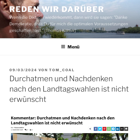
Zum
REDEN WIR DARÜBER
Inhalt
Wenn die Diktatur wiederkommt, dann wird sie sagen: "Danke
springen
Demokratie, dass Du für mich die optimalen Voraussetzungen
geschaffen hast." [Thomas Köhler]
Menü
VERÖFFENTLICHT
09/03/2024
VON
TOM_COAL
AM
Durchatmen und Nachdenken
nach den Landtagswahlen ist nicht
erwünscht