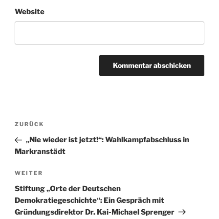
Website
Beitragsnavigation
Vorheriger
ZURÜCK
Beitrag
„Nie wieder ist jetzt!“: Wahlkampfabschluss in
Markranstädt
Nächster
WEITER
Beitrag
Stiftung „Orte der Deutschen
Demokratiegeschichte“: Ein Gespräch mit
Gründungsdirektor Dr. Kai-Michael Sprenger