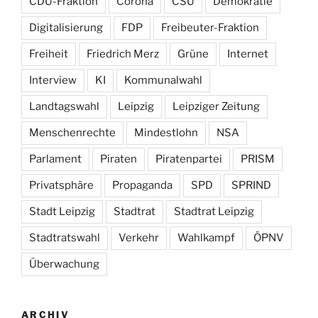
CDU-Fraktion
Corona
CSU
Demokratie
Digitalisierung
FDP
Freibeuter-Fraktion
Freiheit
Friedrich Merz
Grüne
Internet
Interview
KI
Kommunalwahl
Landtagswahl
Leipzig
Leipziger Zeitung
Menschenrechte
Mindestlohn
NSA
Parlament
Piraten
Piratenpartei
PRISM
Privatsphäre
Propaganda
SPD
SPRIND
Stadt Leipzig
Stadtrat
Stadtrat Leipzig
Stadtratswahl
Verkehr
Wahlkampf
ÖPNV
Überwachung
ARCHIV