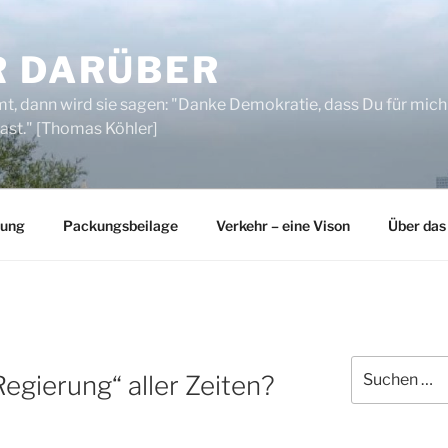
R DARÜBER
, dann wird sie sagen: "Danke Demokratie, dass Du für mich
ast." [Thomas Köhler]
rung
Packungsbeilage
Verkehr – eine Vison
Über das
Suchen
egierung“ aller Zeiten?
nach: