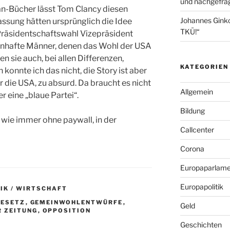
und nachgefrag
an-Bücher lässt Tom Clancy diesen
Johannes Gink
assung hätten ursprünglich die Idee
TKÜ!“
 Präsidentschaftswahl Vizepräsident
enhafte Männer, denen das Wohl der USA
 sie auch, bei allen Differenzen,
KATEGORIEN
konnte ich das nicht, die Story ist aber
für die USA, zu absurd. Da braucht es nicht
Allgemein
 eine „blaue Partei“.
Bildung
r, wie immer ohne paywall, in der
Callcenter
Corona
Europaparlame
Europapolitik
IK / WIRTSCHAFT
GESETZ
,
GEMEINWOHLENTWÜRFE
,
Geld
R ZEITUNG
,
OPPOSITION
Geschichten