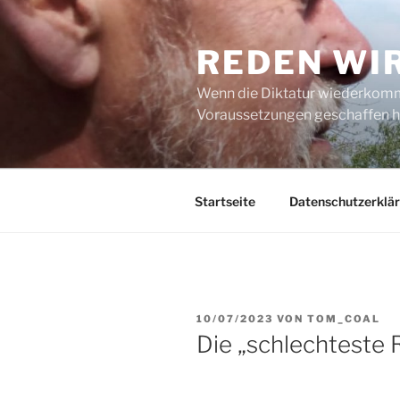
Zum
Inhalt
REDEN WI
springen
Wenn die Diktatur wiederkommt
Voraussetzungen geschaffen h
Startseite
Datenschutzerklä
VERÖFFENTLICHT
10/07/2023
VON
TOM_COAL
AM
Die „schlechteste R