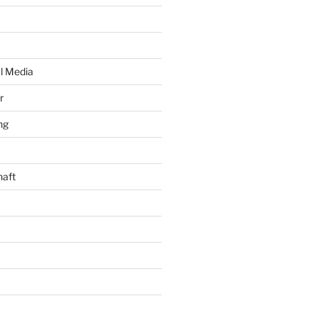
al Media
r
ng
haft