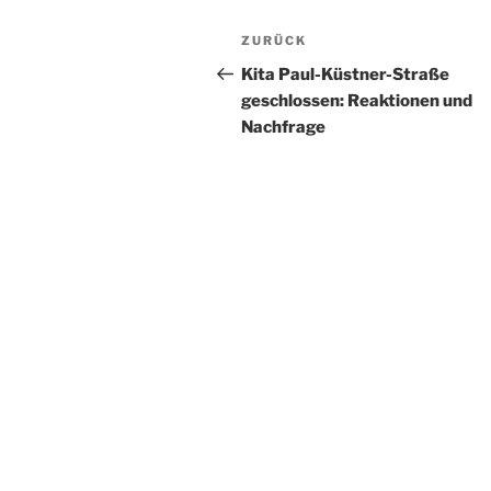
Beitragsnavigation
Vorheriger
ZURÜCK
Beitrag
Kita Paul-Küstner-Straße
geschlossen: Reaktionen und
Nachfrage