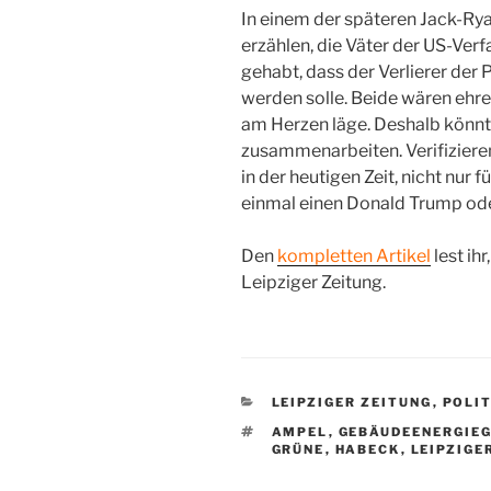
In einem der späteren Jack-Ry
erzählen, die Väter der US-Verf
gehabt, dass der Verlierer der
werden solle. Beide wären ehr
am Herzen läge. Deshalb könnten
zusammenarbeiten. Verifizieren 
in der heutigen Zeit, nicht nur 
einmal einen Donald Trump oder
Den
kompletten Artikel
lest ih
Leipziger Zeitung.
KATEGORIEN
LEIPZIGER ZEITUNG
,
POLIT
SCHLAGWÖRTER
AMPEL
,
GEBÄUDEENERGIE
GRÜNE
,
HABECK
,
LEIPZIGE