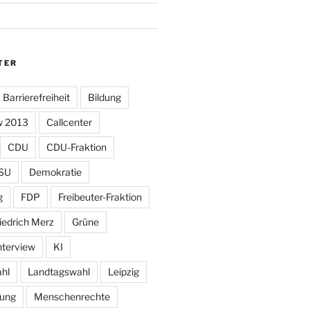
TER
Barrierefreiheit
Bildung
w 2013
Callcenter
CDU
CDU-Fraktion
SU
Demokratie
g
FDP
Freibeuter-Fraktion
iedrich Merz
Grüne
nterview
KI
hl
Landtagswahl
Leipzig
tung
Menschenrechte