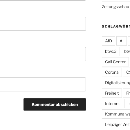
Zeitungsschau
SCHLAGWÖR
AfD
AI
btw13
bt
Call Center
Corona
C
Digitalisierun
Freiheit
Fr
Internet
I
Kommunalwa
Leipziger Zei