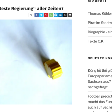
BLOGROLL
Thomas Köhler 
Pirat im Stadtr
Biographie - ei
Texte C.K.
NEUESTE KO
Đồng hồ thế giớ
Europaparlament
Sachsen, aus?
nachgefragt.
Football predi
macht das Euro
auch auf Sachs