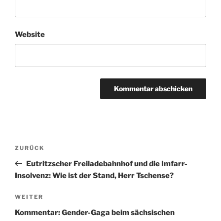
Website
Beitragsnavigation
Vorheriger
ZURÜCK
Beitrag
Eutritzscher Freiladebahnhof und die Imfarr-
Insolvenz: Wie ist der Stand, Herr Tschense?
Nächster
WEITER
Beitrag
Kommentar: Gender-Gaga beim sächsischen