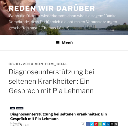
Zum
REDEN WIR DARÜBER
Inhalt
Wenn die Diktatur wiederkommt, dann wird sie sagen: "Danke
springen
Demokratie, dass Du für mich die optimalen Voraussetzungen
geschaffen hast." [Thomas Köhler]
Menü
VERÖFFENTLICHT
08/01/2024
VON
TOM_COAL
AM
Diagnoseunterstützung bei
seltenen Krankheiten: Ein
Gespräch mit Pia Lehmann