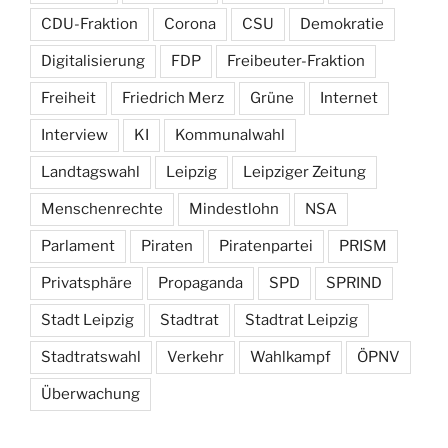
CDU-Fraktion
Corona
CSU
Demokratie
Digitalisierung
FDP
Freibeuter-Fraktion
Freiheit
Friedrich Merz
Grüne
Internet
Interview
KI
Kommunalwahl
Landtagswahl
Leipzig
Leipziger Zeitung
Menschenrechte
Mindestlohn
NSA
Parlament
Piraten
Piratenpartei
PRISM
Privatsphäre
Propaganda
SPD
SPRIND
Stadt Leipzig
Stadtrat
Stadtrat Leipzig
Stadtratswahl
Verkehr
Wahlkampf
ÖPNV
Überwachung