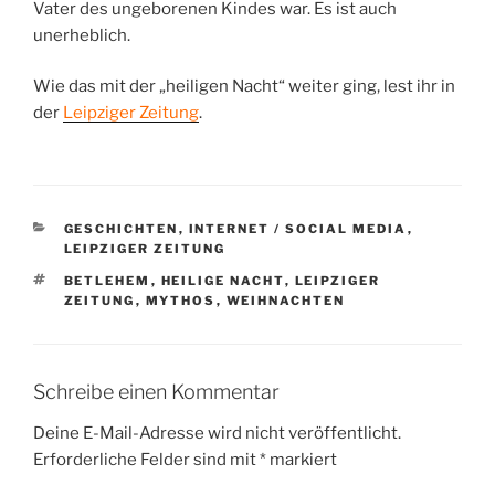
Vater des ungeborenen Kindes war. Es ist auch
unerheblich.
Wie das mit der „heiligen Nacht“ weiter ging, lest ihr in
der
Leipziger Zeitung
.
KATEGORIEN
GESCHICHTEN
,
INTERNET / SOCIAL MEDIA
,
LEIPZIGER ZEITUNG
SCHLAGWÖRTER
BETLEHEM
,
HEILIGE NACHT
,
LEIPZIGER
ZEITUNG
,
MYTHOS
,
WEIHNACHTEN
Schreibe einen Kommentar
Deine E-Mail-Adresse wird nicht veröffentlicht.
Erforderliche Felder sind mit
*
markiert