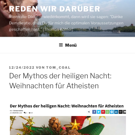
Zum
REDEN WIR DARÜBER
Inhalt
Wenn die Diktatur wiederkommt, dann wird sie sagen: "Danke
springen
Demokratie, dass Du für mich die optimalen Voraussetzungen
geschaffen hast." [Thomas Köhler]
Menü
VERÖFFENTLICHT
12/24/2022
VON
TOM_COAL
AM
Der Mythos der heiligen Nacht:
Weihnachten für Atheisten