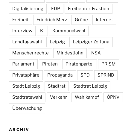
Digitalisierung
FDP
Freibeuter-Fraktion
Freiheit
Friedrich Merz
Grüne
Internet
Interview
KI
Kommunalwahl
Landtagswahl
Leipzig
Leipziger Zeitung
Menschenrechte
Mindestlohn
NSA
Parlament
Piraten
Piratenpartei
PRISM
Privatsphäre
Propaganda
SPD
SPRIND
Stadt Leipzig
Stadtrat
Stadtrat Leipzig
Stadtratswahl
Verkehr
Wahlkampf
ÖPNV
Überwachung
ARCHIV