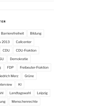
TER
Barrierefreiheit
Bildung
w 2013
Callcenter
CDU
CDU-Fraktion
SU
Demokratie
g
FDP
Freibeuter-Fraktion
iedrich Merz
Grüne
nterview
KI
hl
Landtagswahl
Leipzig
tung
Menschenrechte