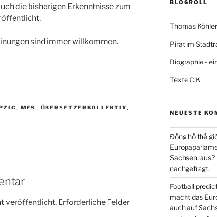
BLOGROLL
auch die bisherigen Erkenntnisse zum
öffentlicht.
Thomas Köhler 
Meinungen sind immer willkommen.
Pirat im Stadtr
Biographie - ei
Texte C.K.
PZIG
,
MFS
,
ÜBERSETZERKOLLEKTIV
,
NEUESTE KO
Đồng hồ thế giớ
Europaparlament
Sachsen, aus?
nachgefragt.
entar
Football predi
macht das Euro
 veröffentlicht.
Erforderliche Felder
auch auf Sachs