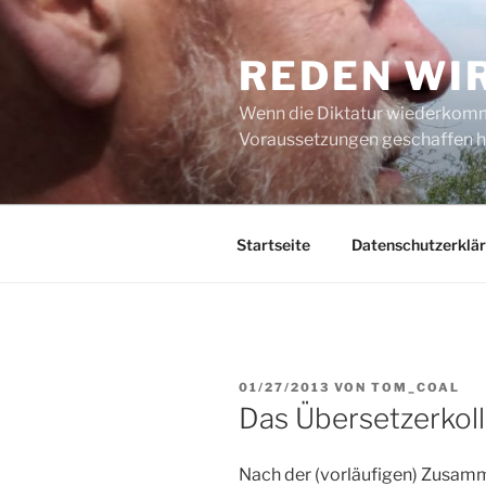
Zum
Inhalt
REDEN WI
springen
Wenn die Diktatur wiederkommt
Voraussetzungen geschaffen h
Startseite
Datenschutzerklä
VERÖFFENTLICHT
01/27/2013
VON
TOM_COAL
AM
Das Übersetzerkoll
Nach der (vorläufigen) Zusam