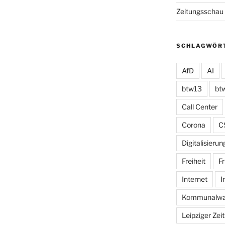
Zeitungsschau
SCHLAGWÖR
AfD
AI
btw13
bt
Call Center
Corona
C
Digitalisierun
Freiheit
Fr
Internet
I
Kommunalwa
Leipziger Zei