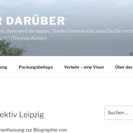
R DARÜBER
, dann wird sie sagen: "Danke Demokratie, dass Du für mich
ast." [Thomas Köhler]
rung
Packungsbeilage
Verkehr – eine Vison
Über das
Suchen
ektiv Leipzig
nach:
menfassung zur Biographie von