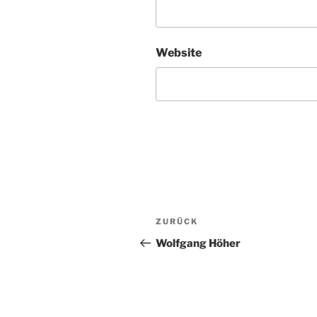
Website
Beitragsnavigation
Vorheriger
ZURÜCK
Beitrag
Wolfgang Höher