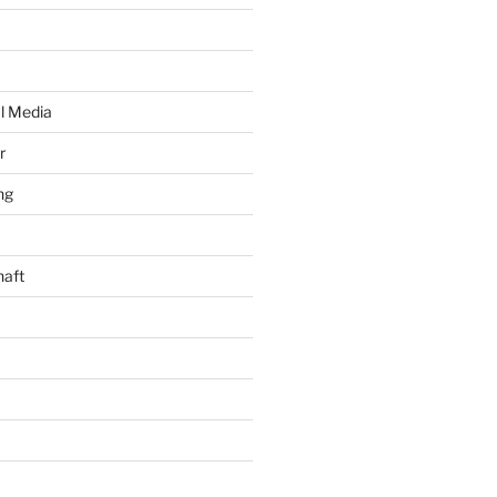
al Media
r
ng
haft