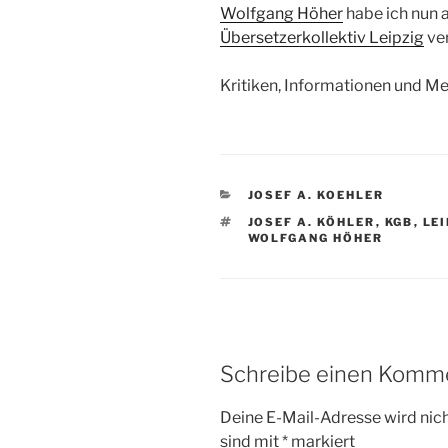
Wolfgang Höher
habe ich nun 
Übersetzerkollektiv Leipzig
ver
Kritiken, Informationen und 
KATEGORIEN
JOSEF A. KOEHLER
SCHLAGWÖRTER
JOSEF A. KÖHLER
,
KGB
,
LEI
WOLFGANG HÖHER
Schreibe einen Komm
Deine E-Mail-Adresse wird nicht
sind mit
*
markiert