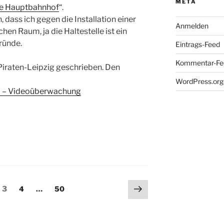
META
le Hauptbahnhof
“.
dass ich gegen die Installation einer
Anmelden
en Raum, ja die Haltestelle ist ein
ründe.
Eintrags-Feed
Kommentar-Fe
 Piraten-Leipzig geschrieben. Den
WordPress.org
hl – Videoüberwachung
ng
Nächste
e
Seite
Seite
Seite
3
4
…
50
Seite