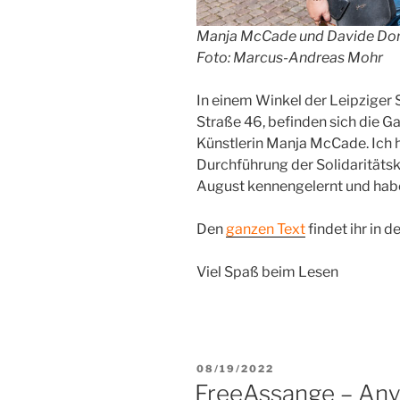
Manja McCade und Davide Dorm
Foto: Marcus-Andreas Mohr
In einem Winkel der Leipziger 
Straße 46, befinden sich die Ga
Künstlerin Manja McCade. Ich 
Durchführung der Solidaritäts
August kennengelernt und habe 
Den
ganzen Text
findet ihr in de
Viel Spaß beim Lesen
VERÖFFENTLICHT
08/19/2022
AM
FreeAssange – Any