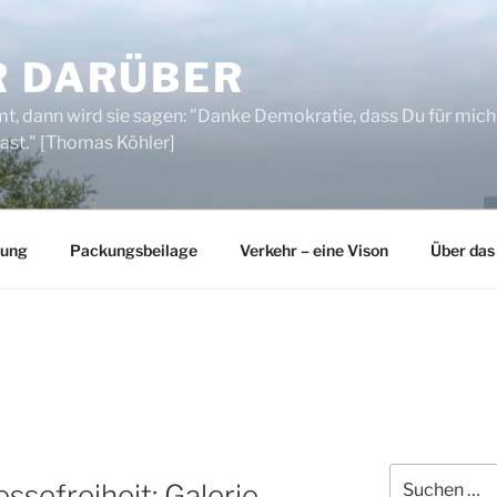
R DARÜBER
, dann wird sie sagen: "Danke Demokratie, dass Du für mich
ast." [Thomas Köhler]
rung
Packungsbeilage
Verkehr – eine Vison
Über das
Suchen
ssefreiheit: Galerie