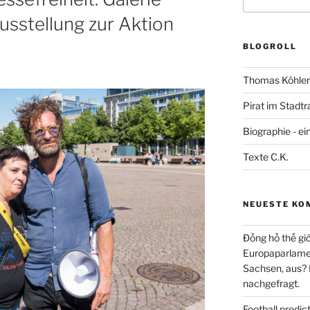
nach:
usstellung zur Aktion
BLOGROLL
Thomas Köhler 
Pirat im Stadtr
Biographie - ei
Texte C.K.
NEUESTE KO
Đồng hồ thế giớ
Europaparlament
Sachsen, aus?
nachgefragt.
Football predi