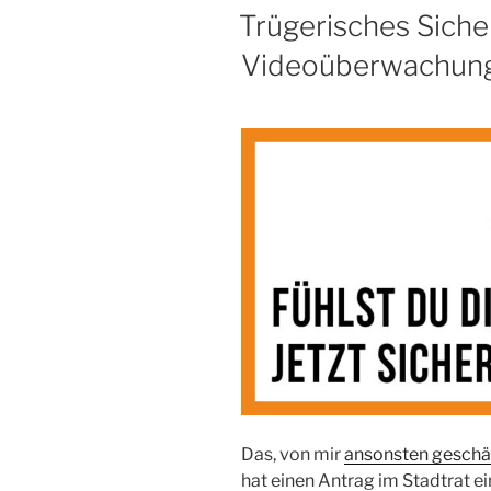
AM
Trügerisches Siche
Videoüberwachun
Das, von mir
ansonsten geschä
hat einen Antrag im Stadtrat e