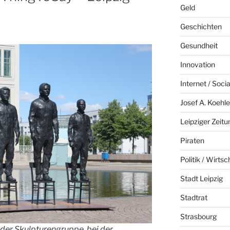
Geld
Geschichten
Gesundheit
Innovation
Internet / Soci
Josef A. Koehle
Leipziger Zeitu
Piraten
Politik / Wirtsc
Stadt Leipzig
Stadtrat
Strasbourg
der Skulpturengruppe, bei der