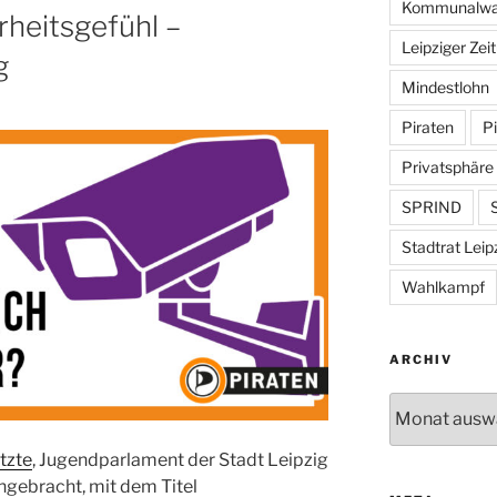
Kommunalwa
rheitsgefühl –
Leipziger Zei
g
Mindestlohn
Piraten
Pi
Privatsphäre
SPRIND
S
Stadtrat Leip
Wahlkampf
ARCHIV
Archiv
tzte
, Jugendparlament der Stadt Leipzig
ingebracht, mit dem Titel