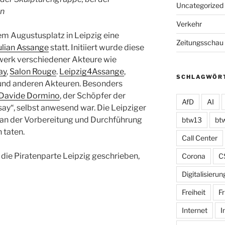
Uncategorized
in
Verkehr
m Augustusplatz in Leipzig eine
Zeitungsschau
ulian Assange
statt. Initiiert wurde diese
werk verschiedener Akteure wie
ay
,
Salon Rouge
.
Leipzig4Assange
,
SCHLAGWÖR
nd anderen Akteuren. Besonders
Davide Dormino
, der Schöpfer der
AfD
AI
ay“, selbst anwesend war. Die Leipziger
h an der Vorbereitung und Durchführung
btw13
bt
 taten.
Call Center
 die Piratenparte Leipzig geschrieben,
Corona
C
Digitalisierun
Freiheit
Fr
Internet
I