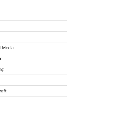
al Media
r
ng
haft