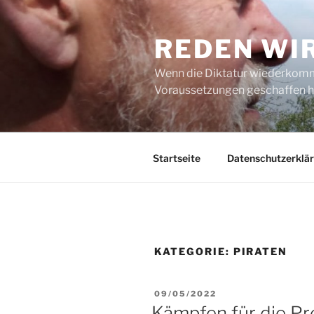
Zum
Inhalt
REDEN WI
springen
Wenn die Diktatur wiederkommt
Voraussetzungen geschaffen h
Startseite
Datenschutzerklä
KATEGORIE:
PIRATEN
VERÖFFENTLICHT
09/05/2022
AM
Kämpfen für die Pre