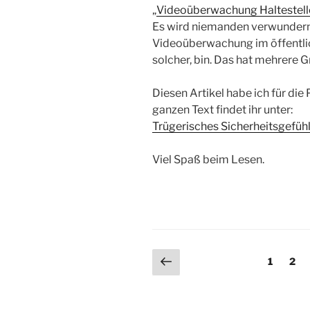
„
Videoüberwachung Haltestel
Es wird niemanden verwundern, 
Videoüberwachung im öffentlich
solcher, bin. Das hat mehrere G
Diesen Artikel habe ich für die
ganzen Text findet ihr unter:
Trügerisches Sicherheitsgefü
Viel Spaß beim Lesen.
Seitennummerieru
Vorherige
Seite
Seit
1
2
Seite
der