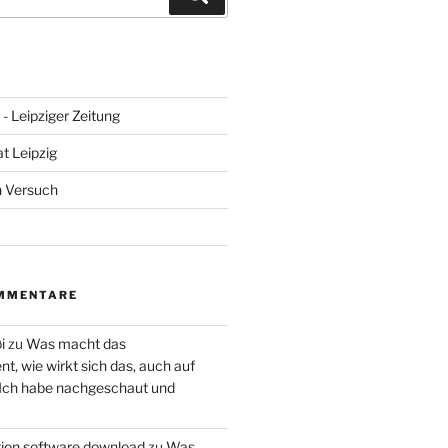
- Leipziger Zeitung
at Leipzig
n Versuch
MMENTARE
i
zu
Was macht das
, wie wirkt sich das, auch auf
 Ich habe nachgeschaut und
ction software download
zu
Was