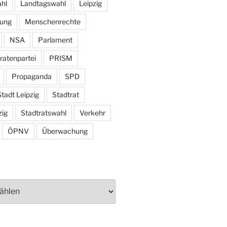
hl
Landtagswahl
Leipzig
tung
Menschenrechte
NSA
Parlament
ratenpartei
PRISM
Propaganda
SPD
tadt Leipzig
Stadtrat
zig
Stadtratswahl
Verkehr
ÖPNV
Überwachung