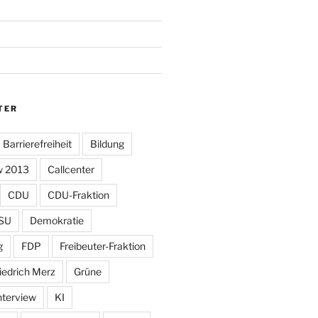
TER
Barrierefreiheit
Bildung
w 2013
Callcenter
CDU
CDU-Fraktion
SU
Demokratie
g
FDP
Freibeuter-Fraktion
iedrich Merz
Grüne
nterview
KI