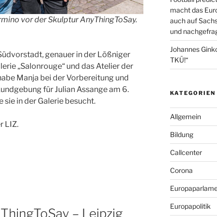
macht das Euro
ino vor der Skulptur AnyThingToSay.
auch auf Sachs
und nachgefrag
Johannes Gink
Südvorstadt, genauer in der Lößniger
TKÜ!“
lerie „Salonrouge“ und das Atelier der
habe Manja bei der Vorbereitung und
kundgebung für Julian Assange am 6.
KATEGORIEN
sie in der Galerie besucht.
Allgemein
r LIZ.
Bildung
Callcenter
Corona
Europaparlame
Europapolitik
ThingToSay – Leipzig