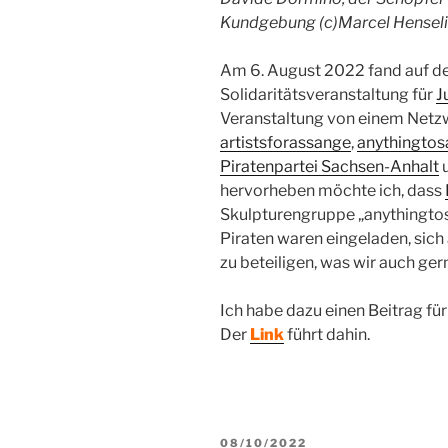
Kundgebung (c)Marcel Hensel
Am 6. August 2022 fand auf de
Solidaritätsveranstaltung für
J
Veranstaltung von einem Netz
artistsforassange
,
anythingtos
Piratenpartei Sachsen-Anhalt
u
hervorheben möchte ich, dass
Skulpturengruppe „anythingtos
Piraten waren eingeladen, sic
zu beteiligen, was wir auch gern
Ich habe dazu einen Beitrag für
Der
Link
führt dahin.
VERÖFFENTLICHT
08/10/2022