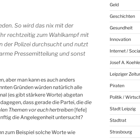
Geld
Geschichten
eden. So wird das nix mit der
Gesundheit
 ihr rechtzeitig zum Wahlkampf mit
Innovation
n der Polizei durchsucht und nutzt
Internet / Soci
uwarme Pressemitteilung und sonst
Josef A. Koehle
Leipziger Zeitu
en, aber man kann es auch anders
Piraten
nnten Gründen würden natürlich alle
onal (es gibt stärkere Worte) abgetan
Politik / Wirtsc
 dagegen, dass gerade die Partei, die
die
Stadt Leipzig
talen Themen vor euch hertreiben
[fefe]
nünftig die Angelegenheit untersucht?
Stadtrat
Strasbourg
nn zum Beispiel solche Worte wie