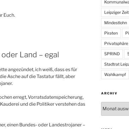
Kommunalwa
Leipziger Zei
ür Euch.
Mindestlohn
Piraten
Pi
Privatsphäre
 oder Land – egal
SPRIND
S
Stadtrat Leip
tte angezündet, ich weiß, dass es für
Wahlkampf
ie Asche auf die Tastatur fällt, aber
ojaner.
ARCHIV
Wochen erregt, Vorratsdatenspeicherung,
Kauderei und die Politiker verstehen das
Archiv
ner, einen Bundes- oder Landestrojaner –