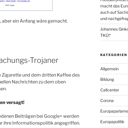
macht das Euro
auch auf Sachs
und nachgefrag
le, aber ein Anfang wäre gemacht.
Johannes Gink
TKÜ!“
KATEGORIEN
achungs-Trojaner
Allgemein
en) Zigarette und dem dritten Kaffee des
Bildung
tuellen Nachrichten zu dem oben
en.
Callcenter
Corona
en versagt!
Europaparlame
iedenen Beiträgen bei Google+ werden
Europapolitik
für ihre Informationspolitik angegriffen.