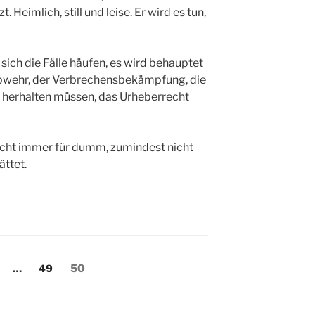
Heimlich, still und leise. Er wird es tun,
sich die Fälle häufen, es wird behauptet
abwehr, der Verbrechensbekämpfung, die
 herhalten müssen, das Urheberrecht
nicht immer für dumm, zumindest nicht
ättet.
ng
eite
Seite
Seite
…
49
50