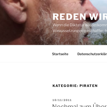
Zum
Inhalt
REDEN WI
springen
Wenn die Diktatur wiederkommt
Voraussetzungen geschaffen h
Startseite
Datenschutzerklä
KATEGORIE:
PIRATEN
VERÖFFENTLICHT
10/11/2011
AM
Nochmal zum Über