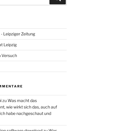
- Leipziger Zeitung
at Leipzig
n Versuch
MMENTARE
i
zu
Was macht das
, wie wirkt sich das, auch auf
 Ich habe nachgeschaut und
ction software download
zu
Was