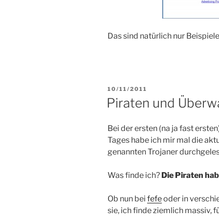
Das sind natürlich nur Beispie
VERÖFFENTLICHT
10/11/2011
AM
Piraten und Überw
Bei der ersten (na ja fast erst
Tages habe ich mir mal die ak
genannten Trojaner durchgeles
Was finde ich?
Die Piraten hab
Ob nun bei
fefe
oder in versch
sie, ich finde ziemlich massiv, 