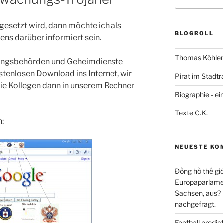
nach:
gesetzt wird, dann möchte ich als
BLOGROLL
ns darüber informiert sein.
Thomas Köhler 
tlungsbehörden und Geheimdienste
tenlosen Download ins Internet, wir
Pirat im Stadtr
die Kollegen dann in unserem Rechner
Biographie - ei
Texte C.K.
n:
NEUESTE KO
Đồng hồ thế giớ
Europaparlament
Sachsen, aus?
nachgefragt.
Football predi