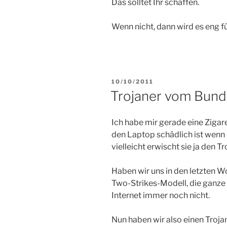
Das solltet Ihr schaffen.
Wenn nicht, dann wird es eng f
VERÖFFENTLICHT
10/10/2011
AM
Trojaner vom Bund
Ich habe mir gerade eine Zigare
den Laptop schädlich ist wenn d
vielleicht erwischt sie ja den Tr
Haben wir uns in den letzten 
Two-Strikes-Modell, die ganze 
Internet immer noch nicht.
Nun haben wir also einen Troja