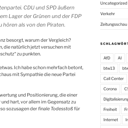
Uncategorized
atenpartei. CDU und SPD äußern
Verkehr
 dem Lager der Grünen und der FDP
Zeitungsschau
 hören als von den Piraten.
ganz besorgt, warum der Vergleich?
SCHLAGWÖR
 die natürlich jetzt versuchen mit
schutz“ zu punkten.
AfD
AI
 etwas. Ich habe schon mehrfach betont,
btw13
bt
rchaus mit Sympathie die neue Partei
Call Center
Corona
C
ertung und Positionierung, die einer
Digitalisierun
ar und hart, vor allem im Gegensatz zu
Also sozusagen der
finale Todesstoß
für
Freiheit
Fr
Internet
I