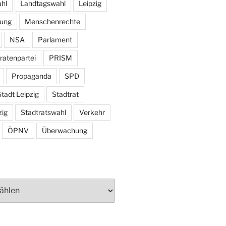
hl
Landtagswahl
Leipzig
tung
Menschenrechte
NSA
Parlament
ratenpartei
PRISM
Propaganda
SPD
tadt Leipzig
Stadtrat
zig
Stadtratswahl
Verkehr
ÖPNV
Überwachung