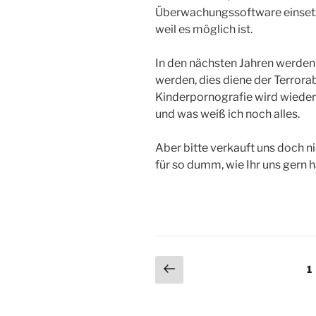
Überwachungssoftware einsetzt. 
weil es möglich ist.
In den nächsten Jahren werden 
werden, dies diene der Terror
Kinderpornografie wird wieder
und was weiß ich noch alles.
Aber bitte verkauft uns doch 
für so dumm, wie Ihr uns gern h
Seitennummerieru
Vorherige
S
1
Seite
der