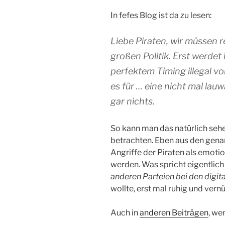
In fefes Blog ist da zu lesen:
Liebe Piraten, wir müssen r
großen Politik. Erst werdet
perfektem Timing illegal vo
es für … eine nicht mal la
gar nichts.
So kann man das natürlich seh
betrachten. Eben aus den gena
Angriffe der Piraten als emoti
werden. Was spricht eigentlich
anderen Parteien bei den digi
wollte, erst mal ruhig und ver
Auch in
anderen Beiträgen
, we