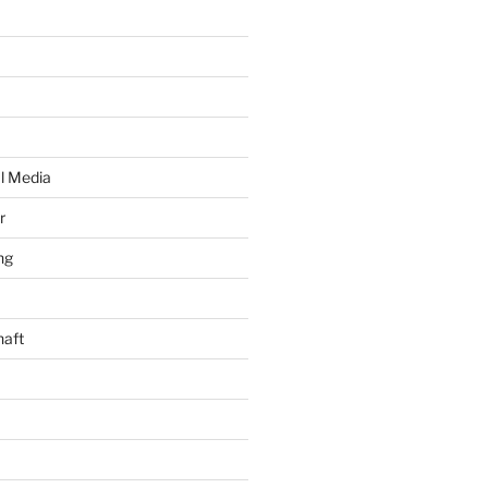
al Media
r
ng
haft