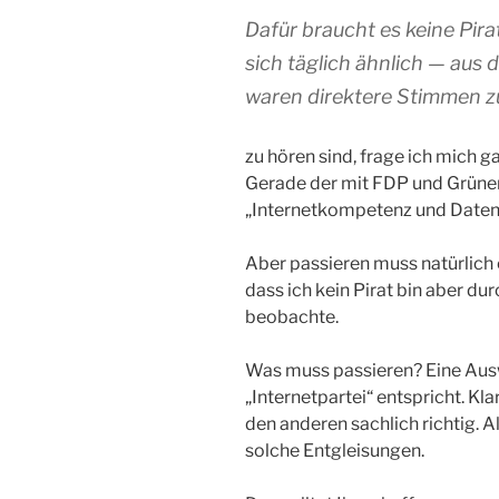
Dafür braucht es keine Pir
sich täglich ähnlich — aus
waren direktere Stimmen zu
zu hören sind, frage ich mich 
Gerade der mit FDP und Grünen,
„Internetkompetenz und Daten
Aber passieren muss natürlich
dass ich kein Pirat bin aber du
beobachte.
Was muss passieren? Eine Ausw
„Internetpartei“ entspricht. Kl
den anderen sachlich richtig. 
solche Entgleisungen.