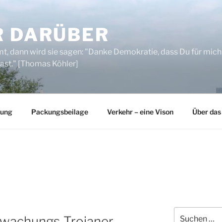
R DARÜBER
, dann wird sie sagen: "Danke Demokratie, dass Du für mich
ast." [Thomas Köhler]
rung
Packungsbeilage
Verkehr – eine Vison
Über das
Suchen
wachungs-Trojaner