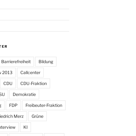
TER
Barrierefreiheit
Bildung
w 2013
Callcenter
CDU
CDU-Fraktion
SU
Demokratie
g
FDP
Freibeuter-Fraktion
iedrich Merz
Grüne
nterview
KI