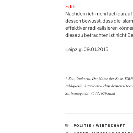
Edit:
Nachdem ich mehrfach darauf a
dessen bewusst, dass die isla
effektiver radikalisieren können
diese zu betrachten ist nicht Be
Leipzig, 09.01.2015
* Eco, Umberto, Der Name der Rose, ISBN
Bildquelle: http://www.chip.de/news/Je-s
Satiremagazin_75431679.html
KATEGORIEN
POLITIK / WIRTSCHAFT