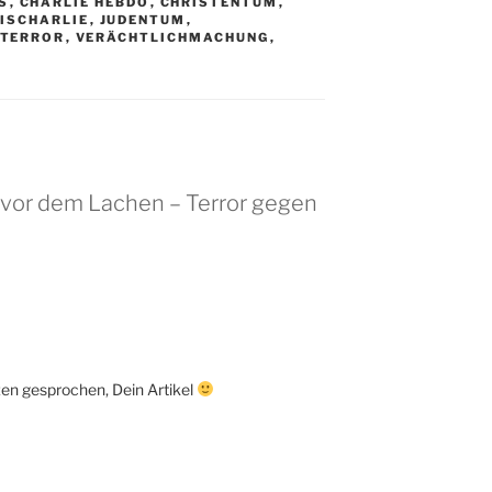
S
,
CHARLIE HEBDO
,
CHRISTENTUM
,
UISCHARLIE
,
JUDENTUM
,
TERROR
,
VERÄCHTLICHMACHUNG
,
 vor dem Lachen – Terror gegen
en gesprochen, Dein Artikel