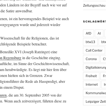
iden Ländern ist der Begriff nach wie vor auf
Zeitungsschau
 die Satire anwendbar.
ienen, ist ein hervorragendes Beispiel wie auch
SCHLAGWÖR
e vorgegangen wurde und jederzeit wieder
AfD
AI
s Wissenschaft für die Religionen, das ist
btw13
bt
hfolgende Beispiele betrachtet.
Call Center
 Benedikt XVI (Joseph Ratzinger) eine
von Regensburg
in die Geschichte einging.
Corona
C
aftliche, im Sinne der Geschichtswissenschaft,
Digitalisierun
am herabwürdigte. Es liegt mir hier fern über
tionen hielten sich in Grenzen. Zwar
Freiheit
Fr
igionsführer die Rede als Hasspredigt, aber
Internet
I
 in einem Disput.
Kommunalwa
uren
, die am 30. September 2005 von der
n. Wenn auch zeitverzögert, führten diese zu
Leipziger Zei