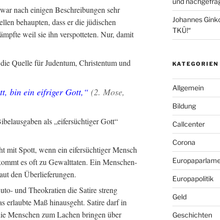
und nachgefrag
war nach einigen Beschreibungen sehr
Johannes Gink
llen behaupten, dass er die jüdischen
TKÜ!“
pfte weil sie ihn verspotteten. Nur, damit
 die Quelle für Judentum, Christentum und
KATEGORIEN
Allgemein
, bin ein eifriger Gott,“
(2. Mose,
Bildung
ibelausgaben als „eifersüchtiger Gott“
Callcenter
Corona
icht mit Spott, wenn ein eifersüchtiger Mensch
Europaparlame
d kommt es oft zu Gewalttaten. Ein Menschen-
laut den Überlieferungen.
Europapolitik
to- und Theokratien die Satire streng
Geld
as erlaubte Maß hinausgeht. Satire darf in
f die Menschen zum Lachen bringen über
Geschichten