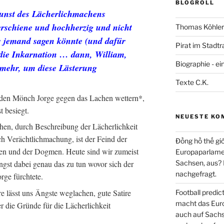
BLOGROLL
unst des Lächerlichmachens
rschiene und hochherzig und nicht
Thomas Köhler 
 jemand sagen könnte (und dafür
Pirat im Stadtr
 die Inkarnation … dann, William,
Biographie - ei
 mehr, um diese Lästerung
Texte C.K.
 den Mönch Jorge gegen das Lachen wettern*,
 besiegt.
NEUESTE KO
en, durch Beschreibung der Lächerlichkeit
h Verächtlichmachung, ist der Feind der
Đồng hồ thế giớ
ren und der Dogmen. Heute sind wir zumeist
Europaparlament
ngst dabei genau das zu tun wovor sich der
Sachsen, aus?
nachgefragt.
orge fürchtete.
re lässt uns Ängste weglachen, gute Satire
Football predi
macht das Euro
r die Gründe für die Lächerlichkeit
auch auf Sachs