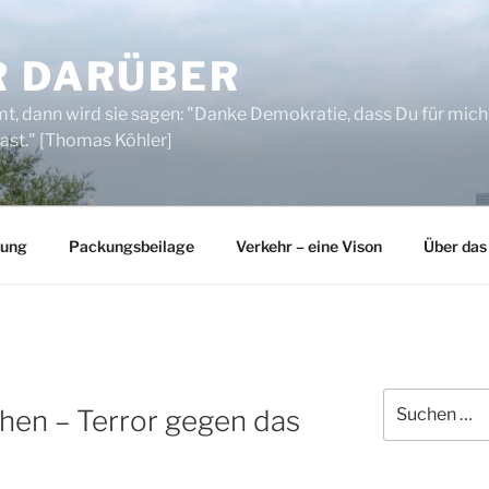
R DARÜBER
, dann wird sie sagen: "Danke Demokratie, dass Du für mich
ast." [Thomas Köhler]
rung
Packungsbeilage
Verkehr – eine Vison
Über das
Suchen
hen – Terror gegen das
nach: