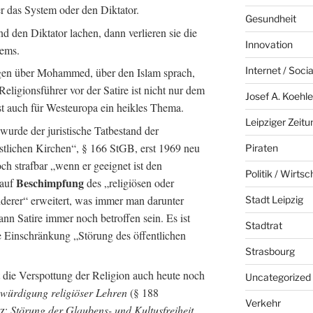
r das System oder den Diktator.
Gesundheit
den Diktator lachen, dann verlieren sie die
Innovation
tems.
Internet / Soci
en über Mohammed, über den Islam sprach,
eligionsführer vor der Satire ist nicht nur dem
Josef A. Koehle
ist auch für Westeuropa ein heikles Thema.
Leipziger Zeitu
urde der juristische Tatbestand der
stlichen Kirchen“, § 166 StGB, erst 1969 neu
Piraten
och strafbar „wenn er geeignet ist den
Politik / Wirtsc
Beschimpfung
 auf
des „religiösen oder
derer“ erweitert, was immer man darunter
Stadt Leipzig
nn Satire immer noch betroffen sein. Es ist
Stadtrat
e Einschränkung „Störung des öffentlichen
Strasbourg
 die Verspottung der Religion auch heute noch
Uncategorized
würdigung religiöser Lehren
(§ 188
Verkehr
iz:
Störung der Glaubens- und Kultusfreiheit