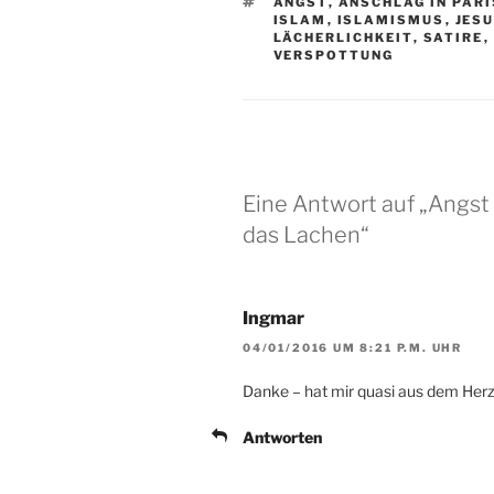
SCHLAGWÖRTER
ANGST
,
ANSCHLAG IN PARI
ISLAM
,
ISLAMISMUS
,
JES
LÄCHERLICHKEIT
,
SATIRE
,
VERSPOTTUNG
Eine Antwort auf „Angst
das Lachen“
Ingmar
04/01/2016 UM 8:21 P.M. UHR
Danke – hat mir quasi aus dem Herz
Antworten