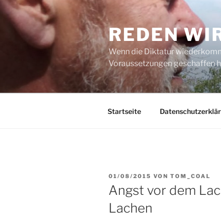
Zum
Inhalt
REDEN WI
springen
Wenn die Diktatur wiederkommt
Voraussetzungen geschaffen h
Startseite
Datenschutzerklä
VERÖFFENTLICHT
01/08/2015
VON
TOM_COAL
AM
Angst vor dem Lac
Lachen