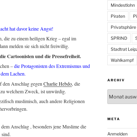
Mindestlohn
Piraten
Pi
Privatsphäre
acht hat davor keine Angst!
 die zu einem heiligen Krieg – egal im
SPRIND
S
nn melden sie sich nicht freiwillig.
Stadtrat Leip
die Cartoonisten und die Pressefreiheit.
Wahlkampf
achen –
die Protagonisten des Extremismus und
 dem Lachen.
ARCHIV
auf den Anschlag gegen
Charlie Hebdo
, die
al zu welchem Zweck, ist unwürdig.
Archiv
ezifisch muslimisch, auch andere Religionen
hervorbringen.
META
n dem Anschlag , besonders jene Muslime die
 sind.
Anmelden