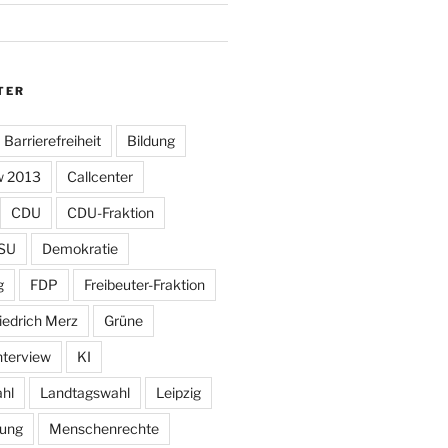
TER
Barrierefreiheit
Bildung
w 2013
Callcenter
CDU
CDU-Fraktion
SU
Demokratie
g
FDP
Freibeuter-Fraktion
iedrich Merz
Grüne
nterview
KI
hl
Landtagswahl
Leipzig
tung
Menschenrechte