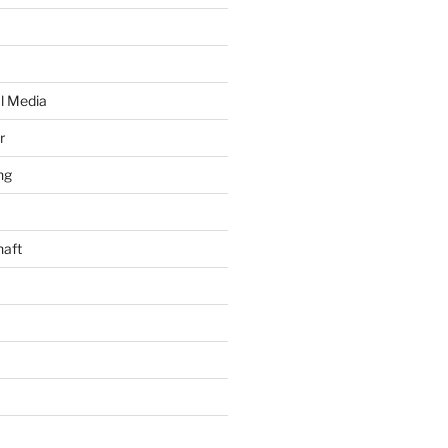
al Media
r
ng
haft