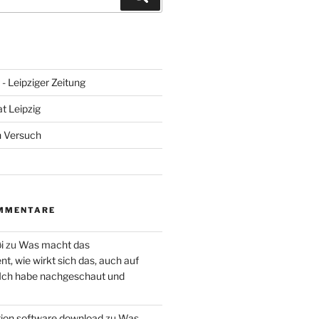
- Leipziger Zeitung
at Leipzig
n Versuch
MMENTARE
i
zu
Was macht das
, wie wirkt sich das, auch auf
 Ich habe nachgeschaut und
ction software download
zu
Was