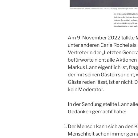
Am 9. November 2022 talkte M
unter anderen Carla Rochel als
Vertreterin der „Letzten Gener
befürworte nicht alle Aktionen
Markus Lanz eigentlich ist, fra
der mit seinen Gästen spricht, w
Gäste reden lässt, ist er nicht.
kein Moderator.
In der Sendung stellte Lanz all
Gedanken gemacht habe:
Der Mensch kann sich an den K
Menschheit schon immer gema