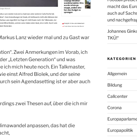
macht das Euro
auch auf Sachs
und nachgefrag
Johannes Gink
arkus Lanz wieder mal und zu Gast war
TKÜ!“
ation“. Zwei Anmerkungen im Vorab, ich
KATEGORIEN
 der „Letzten Generation“ und was
ge ich mich heute noch. Ein Talkmaster,
Allgemein
ie einst Alfred Biolek, und der seine
 Durch sein Agendasetting ist er aber auch
Bildung
Callcenter
erdings zwei Thesen auf, über die ich mir
Corona
Europaparlame
limawandel anpassen, das hat die
Europapolitik
cht,