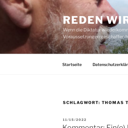
Zum
Inhalt
REDEN WI
springen
Wenn die Diktatur wiederkommt
Voraussetzungen geschaffen h
Startseite
Datenschutzerklä
SCHLAGWORT:
THOMAS 
VERÖFFENTLICHT
11/15/2022
AM
Kommentar: Ein(e) 