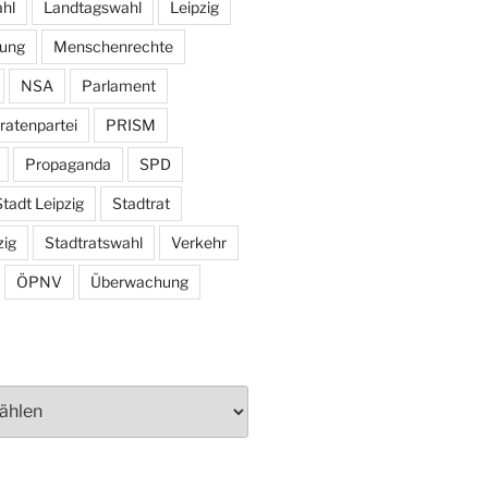
hl
Landtagswahl
Leipzig
tung
Menschenrechte
NSA
Parlament
ratenpartei
PRISM
Propaganda
SPD
tadt Leipzig
Stadtrat
zig
Stadtratswahl
Verkehr
ÖPNV
Überwachung