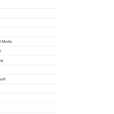
al Media
r
ng
haft