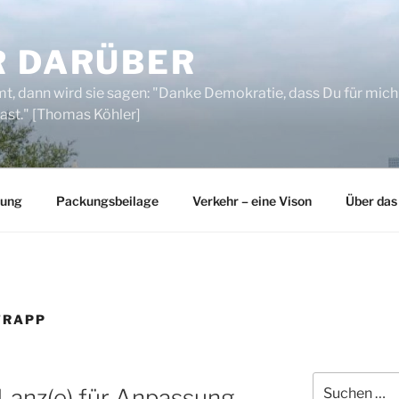
R DARÜBER
, dann wird sie sagen: "Danke Demokratie, dass Du für mich
ast." [Thomas Köhler]
rung
Packungsbeilage
Verkehr – eine Vison
Über das
TRAPP
Suchen
Lanz(e) für Anpassung