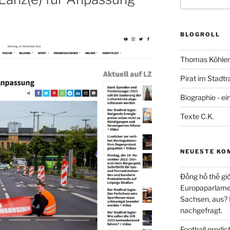
nach:
BLOGROLL
Thomas Köhler 
Pirat im Stadtr
Biographie - ei
Texte C.K.
NEUESTE KO
Đồng hồ thế giớ
Europaparlament
Sachsen, aus?
nachgefragt.
Football predi