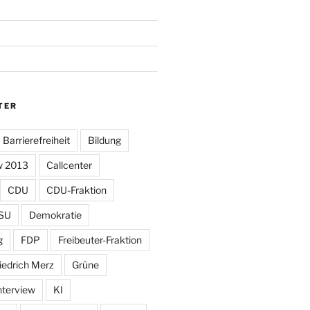
TER
Barrierefreiheit
Bildung
w 2013
Callcenter
CDU
CDU-Fraktion
SU
Demokratie
g
FDP
Freibeuter-Fraktion
iedrich Merz
Grüne
nterview
KI