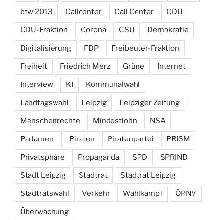
btw 2013
Callcenter
Call Center
CDU
CDU-Fraktion
Corona
CSU
Demokratie
Digitalisierung
FDP
Freibeuter-Fraktion
Freiheit
Friedrich Merz
Grüne
Internet
Interview
KI
Kommunalwahl
Landtagswahl
Leipzig
Leipziger Zeitung
Menschenrechte
Mindestlohn
NSA
Parlament
Piraten
Piratenpartei
PRISM
Privatsphäre
Propaganda
SPD
SPRIND
Stadt Leipzig
Stadtrat
Stadtrat Leipzig
Stadtratswahl
Verkehr
Wahlkampf
ÖPNV
Überwachung