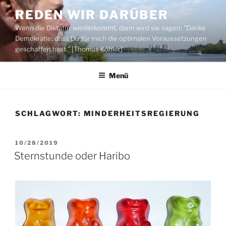
Zum
REDEN WIR DARÜBER
Inhalt
Wenn die Diktatur wiederkommt, dann wird sie sagen: "Danke
springen
Demokratie, dass Du für mich die optimalen Voraussetzungen
geschaffen hast." [Thomas Köhler]
Menü
SCHLAGWORT:
MINDERHEITSREGIERUNG
VERÖFFENTLICHT
10/28/2019
AM
Sternstunde oder Haribo