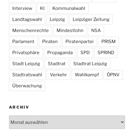
Interview
KI
Kommunalwahl
Landtagswahl
Leipzig
Leipziger Zeitung
Menschenrechte
Mindestlohn
NSA
Parlament
Piraten
Piratenpartei
PRISM
Privatsphäre
Propaganda
SPD
SPRIND
Stadt Leipzig
Stadtrat
Stadtrat Leipzig
Stadtratswahl
Verkehr
Wahlkampf
ÖPNV
Überwachung
ARCHIV
Archiv