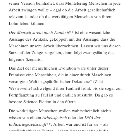
seiner Version beinhaltet, dass Müntefering Menschen in jede
Arbeit zwingen wollte – egal ob die Arbeit gesellschaftlich
relevant ist oder ob die werktätigen Menschen von ihrem
Lohn leben können.
Der Mensch strebt nach Faulheit
** ist eine wesentliche
Aussage des Artikels, gekoppelt mit der Aussage, dass die
Maschinen unsere Arbeit übernehmen. Lassen wir uns diesen
Satz auf der Zunge zergehen, dann folgt zwangsläufig das
folgende Szenario:
Das Ziel der menschlichen Evolution wäre unter dieser
Prämisse eine Menschheit, die in einer durch Maschinen
versorgten Welt in „spätrömischer Dekadenz“ (Zitat
Westerwelle) schwelgend ihrer Faulheit frönt, bis sie sogar zur
Fortpflanzung zu faul ist und endlich ausstirbt. Da gab es
bessere Science-Fiction in den 60ern.
Die werktätigen Menschen wollen wahrscheinlich nichts
wissen von einem
Arbeitsfetisch
oder der
DNA der
Industriegesellschaft
**, Arbeit war und ist für sie – als
gesellschaftlicher Faktor – schon länger wichtig als die