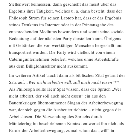
Stellenwert beimessen, dann geschieht das meist über das
Ergebnis ihrer Tätigkeit, welches u. a. darin besteht, dass der
Philosoph Strom für seinen Laptop hat, dass er das Ergebnis
seines Denkens im Internet oder in der Printausgabe des
entsprechenden Mediums bewundern und somit seine soziale
Bedeutung auf der nächsten Party darstellen kann. Übrigens
mit Getränken die von werktätigen Menschen hergestellt und
transportiert wurden. Die Party wird vielleicht von einem
Cateringunternehmen beliefert, welches ohne Arbeitskräfte
aus dem Billiglohnsektor nicht auskommt.
Im weiteren Artikel taucht dann als biblisches Zitat getarnt der
Satz auf:
„Wer nicht arbeiten
will
, soll auch nicht essen“
**.
Als Philosoph sollte Herr Spät wissen, dass der Spruch „Wer
nicht arbeitet, der soll auch nicht essen“ ein aus den
Bauernkriegen übernommener Slogan der Arbeiterbewegung
war, der sich gegen die Ausbeuter richtete – nicht gegen die
Arbeitslosen. Die Verwendung des Spruchs durch
Müntefering im beschriebenen Kontext entwertet ihn nicht als
Parole der Arbeiterbewegung, zumal schon das „will“ in