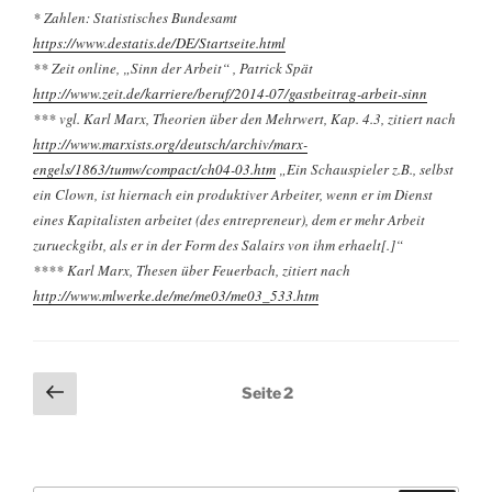
* Zahlen: Statistisches Bundesamt
https://www.destatis.de/DE/Startseite.html
** Zeit online, „Sinn der Arbeit“
,
Patrick Spät
http://www.zeit.de/karriere/beruf/2014-07/gastbeitrag-arbeit-sinn
*** vgl. Karl Marx, Theorien über den Mehrwert, Kap. 4.3, zitiert nach
http://www.marxists.org/deutsch/archiv/marx-
engels/1863/tumw/compact/ch04-03.htm
„Ein Schauspieler z.B., selbst
ein Clown, ist hiernach ein produktiver Arbeiter, wenn er im Dienst
eines Kapitalisten arbeitet (des entrepreneur), dem er mehr Arbeit
zurueckgibt, als er in der Form des Salairs von ihm erhaelt[.]“
**** Karl Marx, Thesen über Feuerbach, zitiert nach
http://www.mlwerke.de/me/me03/me03_533.htm
Seitennummerierung
Vorherige
Seite
2
Seite
der
Beiträge