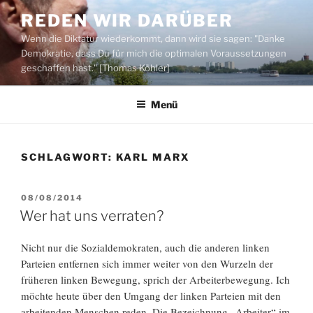
Zum
REDEN WIR DARÜBER
Inhalt
Wenn die Diktatur wiederkommt, dann wird sie sagen: "Danke
springen
Demokratie, dass Du für mich die optimalen Voraussetzungen
geschaffen hast." [Thomas Köhler]
Menü
SCHLAGWORT:
KARL MARX
VERÖFFENTLICHT
08/08/2014
AM
Wer hat uns verraten?
Nicht nur die Sozialdemokraten, auch die anderen linken
Parteien entfernen sich immer weiter von den Wurzeln der
früheren linken Bewegung, sprich der Arbeiterbewegung. Ich
möchte heute über den Umgang der linken Parteien mit den
arbeitenden Menschen reden. Die Bezeichnung „Arbeiter“ im