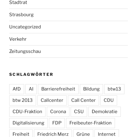
Stadtrat
Strasbourg
Uncategorized
Verkehr
Zeitungsschau
SCHLAGWÖRTER
AfD
AI
Barrierefreiheit
Bildung
btw13
btw 2013
Callcenter
Call Center
CDU
CDU-Fraktion
Corona
CSU
Demokratie
Digitalisierung
FDP
Freibeuter-Fraktion
Freiheit
Friedrich Merz
Grüne
Internet