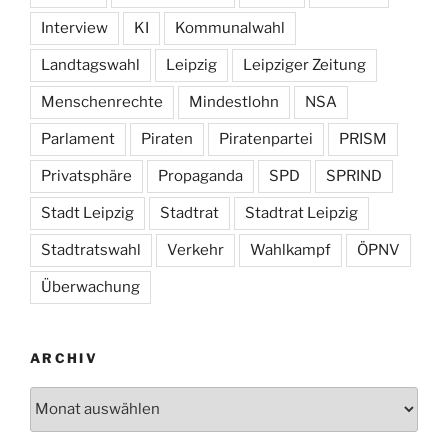
Interview
KI
Kommunalwahl
Landtagswahl
Leipzig
Leipziger Zeitung
Menschenrechte
Mindestlohn
NSA
Parlament
Piraten
Piratenpartei
PRISM
Privatsphäre
Propaganda
SPD
SPRIND
Stadt Leipzig
Stadtrat
Stadtrat Leipzig
Stadtratswahl
Verkehr
Wahlkampf
ÖPNV
Überwachung
ARCHIV
Archiv