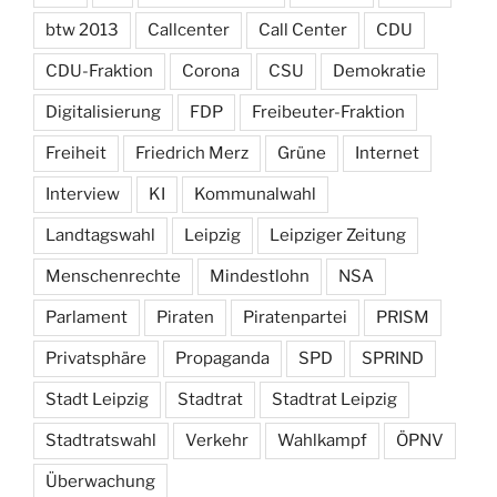
btw 2013
Callcenter
Call Center
CDU
CDU-Fraktion
Corona
CSU
Demokratie
Digitalisierung
FDP
Freibeuter-Fraktion
Freiheit
Friedrich Merz
Grüne
Internet
Interview
KI
Kommunalwahl
Landtagswahl
Leipzig
Leipziger Zeitung
Menschenrechte
Mindestlohn
NSA
Parlament
Piraten
Piratenpartei
PRISM
Privatsphäre
Propaganda
SPD
SPRIND
Stadt Leipzig
Stadtrat
Stadtrat Leipzig
Stadtratswahl
Verkehr
Wahlkampf
ÖPNV
Überwachung