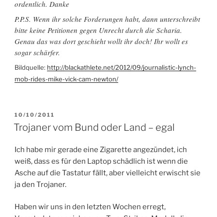
ordentlich. Danke
P.P.S. Wenn ihr solche Forderungen habt, dann unterschreibt
bitte keine Petitionen gegen Unrecht durch die Scharia.
Genau das was dort geschieht wollt ihr doch! Ihr wollt es
sogar schärfer.
Bildquelle:
http://blackathlete.net/2012/09/journalistic-lynch-
mob-rides-mike-vick-cam-newton/
VERÖFFENTLICHT
10/10/2011
AM
Trojaner vom Bund oder Land – egal
Ich habe mir gerade eine Zigarette angezündet, ich
weiß, dass es für den Laptop schädlich ist wenn die
Asche auf die Tastatur fällt, aber vielleicht erwischt sie
ja den Trojaner.
Haben wir uns in den letzten Wochen erregt,