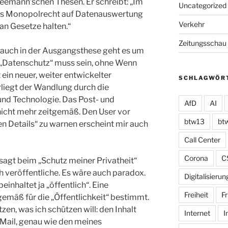
emann’schen Thesen. Er schreibt: „Im
Uncategorized
das Monopolrecht auf Datenauswertung
Verkehr
t an Gesetze halten.“
Zeitungsschau
ie auch in der Ausgangsthese geht es um
. „Datenschutz“ muss sein, ohne Wenn
 ein neuer, weiter entwickelter
SCHLAGWÖR
rliegt der Wandlung durch die
und Technologie. Das Post- und
AfD
AI
icht mehr zeitgemäß. Den User vor
btw13
bt
en Details“ zu warnen erscheint mir auch
Call Center
Corona
C
sagt beim „Schutz meiner Privatheit“
h veröffentliche. Es wäre auch paradox.
Digitalisierun
einhaltet ja „öffentlich“. Eine
Freiheit
Fr
gemäß für die „Öffentlichkeit“ bestimmt.
zen, was ich schützen will: den Inhalt
Internet
I
 Mail, genau wie den meines