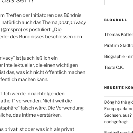
nach:
 Treffen der Initiatoren des
Bündnis
BLOGROLL
m natürlich auch das Thema
post privacy
 (
@mspro
) es postuliert:
„Die
Thomas Köhler 
lieder des Bündnisses beschlossen den
Pirat im Stadtr
Biographie - ei
ivacy“ ist ja schließlich ein
Intellektueller, die einen wichtigen
Texte C.K.
ist das, was ich nicht öffentlich machen
öffentlich machen kann.
NEUESTE KO
et. Ich werde in nachfolgenden
atheit“ verwenden. Nicht weil die
Đồng hồ thế giớ
tsphäre“ falsch wäre. Die Verwendung
Europaparlament
nliche, das Intime verstärken.
Sachsen, aus?
nachgefragt.
 privat ist oder was ich als privat
Football predi