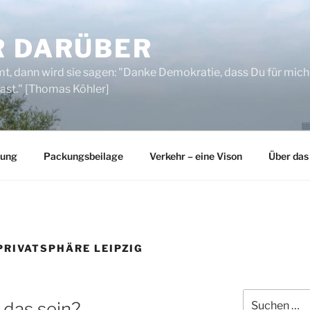
R DARÜBER
, dann wird sie sagen: "Danke Demokratie, dass Du für mich
ast." [Thomas Köhler]
rung
Packungsbeilage
Verkehr – eine Vison
Über das
PRIVATSPHÄRE LEIPZIG
Suchen
 das sein?