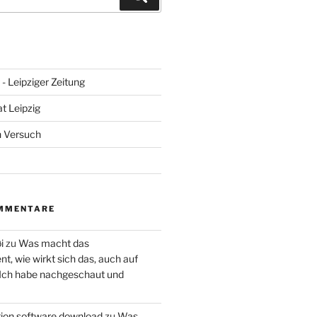
- Leipziger Zeitung
at Leipzig
n Versuch
MMENTARE
i
zu
Was macht das
, wie wirkt sich das, auch auf
 Ich habe nachgeschaut und
ction software download
zu
Was