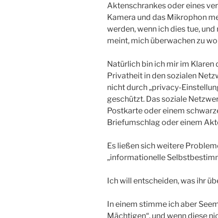
Aktenschrankes oder eines ve
Kamera und das Mikrophon mei
werden, wenn ich dies tue, und 
meint, mich überwachen zu wol
Natürlich bin ich mir im Klaren 
Privatheit in den sozialen Net
nicht durch „privacy-Einstellu
geschützt. Das soziale Netzwerk
Postkarte oder einem schwarze
Briefumschlag oder einem Akt
Es ließen sich weitere Probleme
„informationelle Selbstbestim
Ich will entscheiden, was ihr üb
In einem stimme ich aber Seem
Mächtigen“, und wenn diese nic