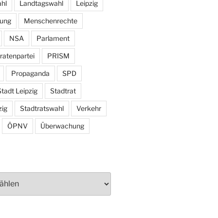
hl
Landtagswahl
Leipzig
tung
Menschenrechte
NSA
Parlament
ratenpartei
PRISM
Propaganda
SPD
tadt Leipzig
Stadtrat
zig
Stadtratswahl
Verkehr
ÖPNV
Überwachung