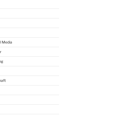
al Media
r
ng
haft