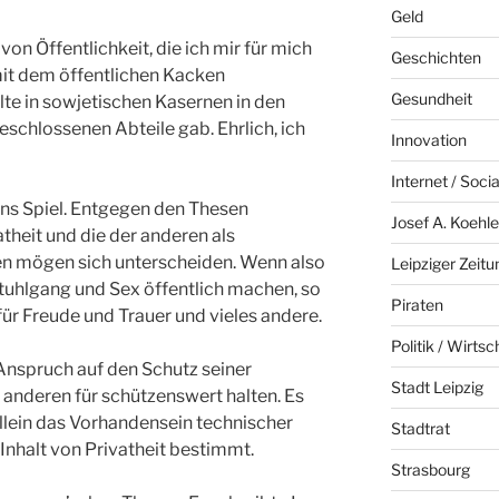
Geld
von Öffentlichkeit, die ich mir für mich
Geschichten
it dem öffentlichen Kacken
Gesundheit
te in sowjetischen Kasernen in den
eschlossenen Abteile gab. Ehrlich, ich
Innovation
Internet / Soci
ins Spiel. Entgegen den Thesen
Josef A. Koehle
heit und die der anderen als
en mögen sich unterscheiden. Wenn also
Leipziger Zeitu
 Stuhlgang und Sex öffentlich machen, so
Piraten
 für Freude und Trauer und vieles andere.
Politik / Wirtsc
Anspruch auf den Schutz seiner
Stadt Leipzig
er anderen für schützenswert halten. Es
allein das Vorhandensein technischer
Stadtrat
Inhalt von Privatheit bestimmt.
Strasbourg