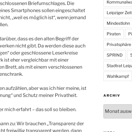
Kommunalwa
rschlossenen Briefumschlages. Die
nes Smartphones sollen eingeschaltet
Leipziger Zei
nicht, „weil es möglich ist“, wenn jemand
Mindestlohn
len.
Piraten
Pi
darüber, dass es den alten Begriff der
Privatsphäre
zwerken nicht gibt. Da werden diese auch
ngen“ oder geschlossene Leserkreise
SPRIND
S
 ist eher vergleichbar mit einer
Stadtrat Leip
n Brett, als mit einem verschlossenen
enschrank.
Wahlkampf
n aufzählen, aber was ich hier meine, ist
mung“ und Schutz meiner Privatheit.
ARCHIV
Archiv
er mich erfahrt – das soll so bleiben.
ann zu: Wir brauchen „Transparenz der
ht freiwillig transparent werden, dann