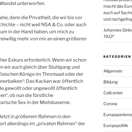
n Wandel unterworfen.
macht das Euro
auch auf Sachs
, denn die Privatheit, die wir bis vor
und nachgefrag
chichte – nicht weil NSA & Co. oder auch
Johannes Gink
ium in der Hand haben, um mich zu
TKÜ!“
reiwillig mehr von mir an einen größeren
KATEGORIEN
scher Exkurs erforderlich. Wenn wir schon
n wir auch gleich über Stuhlgang und
Allgemein
zösischen Könige im Thronsaal oder der
erbalken“: Das Kacken war öffentlich
Bildung
de gewollt oder ungewollt öffentlich
Callcenter
en“, ob nun die fürstliche
arische Sex in der Mietskaserne.
Corona
Europaparlame
uletzt in größerem Rahmen in den
ort allerdings im „privaten Rahmen“ der
Europapolitik