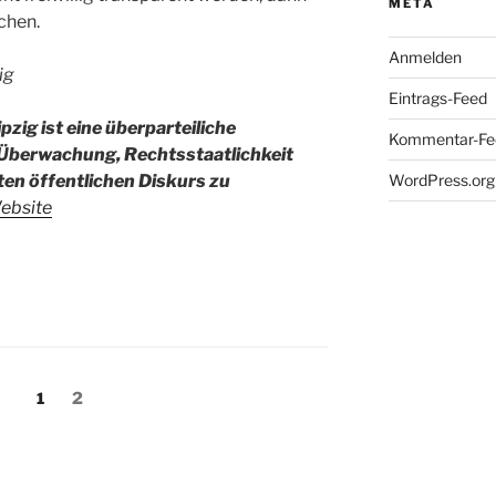
META
chen.
Anmelden
ig
Eintrags-Feed
zig ist eine überparteiliche
Kommentar-Fe
, Überwachung, Rechtsstaatlichkeit
ten öffentlichen Diskurs zu
WordPress.org
ebsite
ng
Seite
Seite
1
2