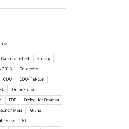
TER
Barrierefreiheit
Bildung
w 2013
Callcenter
CDU
CDU-Fraktion
SU
Demokratie
g
FDP
Freibeuter-Fraktion
iedrich Merz
Grüne
nterview
KI