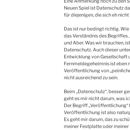
Eine Anmerkung noch zu den Se
Neuen Spiel ist Datenschutz 
für diejenigen, die sich eh nich
Das ist nur bedingt richtig. W
das Verständnis des Begriffes
und Aber. Was wir brauchen, ist
Datenschutz. Auch dieser unte
Entwicklung von Gesellschaft 
Fernmeldegeheimnis ist eben n
Veröffentlichung von „peinlich
nicht ausreichend zu sein.
Beim „Datenschutz“, besser ge
geht es mir nicht darum, was ic
Der Begriff „Veröffentlichung“ b
Veröffentlichung ist also natur
Es geht mir darum, das zu schüt
meiner Festplatte oder meiner