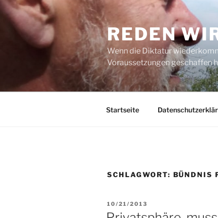
Zum
Inhalt
REDEN WI
springen
Wenn die Diktatur wiederkommt
Voraussetzungen geschaffen h
Startseite
Datenschutzerklä
SCHLAGWORT:
BÜNDNIS 
VERÖFFENTLICHT
10/21/2013
AM
Privatsphäre, muss