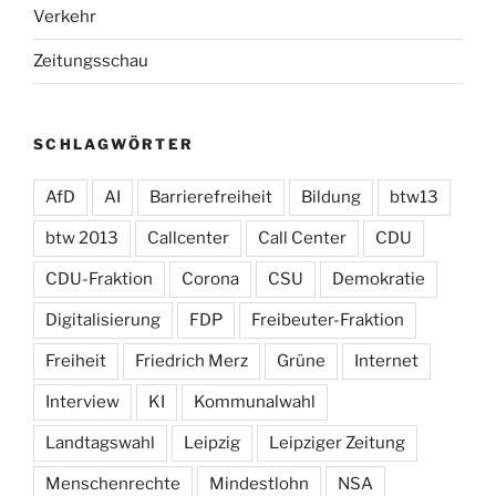
Verkehr
Zeitungsschau
SCHLAGWÖRTER
AfD
AI
Barrierefreiheit
Bildung
btw13
btw 2013
Callcenter
Call Center
CDU
CDU-Fraktion
Corona
CSU
Demokratie
Digitalisierung
FDP
Freibeuter-Fraktion
Freiheit
Friedrich Merz
Grüne
Internet
Interview
KI
Kommunalwahl
Landtagswahl
Leipzig
Leipziger Zeitung
Menschenrechte
Mindestlohn
NSA