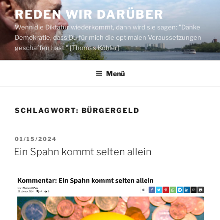
Zum
REDEN WIR DARÜBER
Inhalt
Wenn die Diktatur wiederkommt, dann wird sie sagen: "Danke
springen
Demokratie, dass Du für mich die optimalen Voraussetzungen
geschaffen hast." [Thomas Köhler]
Menü
SCHLAGWORT:
BÜRGERGELD
VERÖFFENTLICHT
01/15/2024
AM
Ein Spahn kommt selten allein