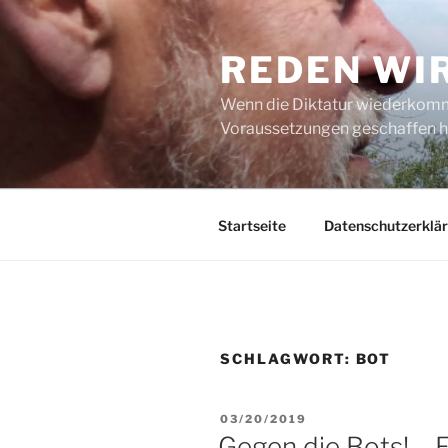
Zum
Inhalt
REDEN WI
springen
Wenn die Diktatur wiederkommt
Voraussetzungen geschaffen h
Startseite
Datenschutzerklä
SCHLAGWORT:
BOT
VERÖFFENTLICHT
03/20/2019
AM
Gegen die Bots! – 