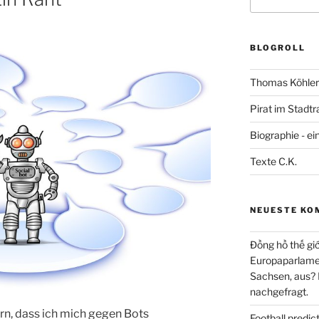
nach:
BLOGROLL
Thomas Köhler 
Pirat im Stadtr
Biographie - ei
Texte C.K.
NEUESTE KO
Đồng hồ thế giớ
Europaparlament
Sachsen, aus?
nachgefragt.
n, dass ich mich gegen Bots
Football predi