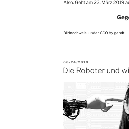
Also: Geht am 23. März 2019 au
Gege
Bildnachweis: under CCO by
geralt
VERÖFFENTLICHT
06/24/2018
AM
Die Roboter und wi