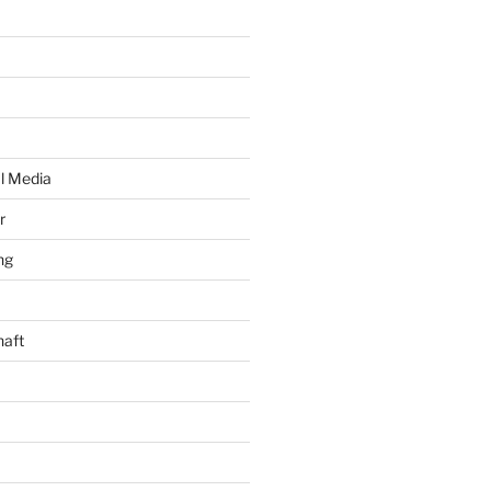
al Media
r
ng
haft