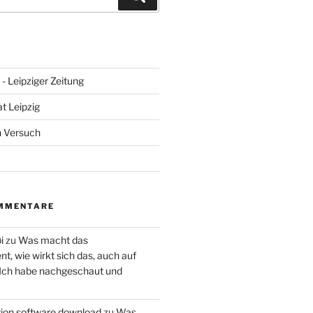
- Leipziger Zeitung
at Leipzig
n Versuch
MMENTARE
i
zu
Was macht das
, wie wirkt sich das, auch auf
 Ich habe nachgeschaut und
ction software download
zu
Was