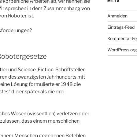
körperliche Arbeiten ab, wir nennen sie
META
 Wir sprechen in dem Zusammenhang von
von Roboter ist.
Anmelden
Eintrags-Feed
usforderungen?
Kommentar-Fe
WordPress.org
Robotergesetze
tler und Science-Fiction-Schriftsteller,
ahren des zwanzigsten Jahrhunderts mit
Seine Lösung formulierte er 1948 die
s“ die er später als die drei
ches Wesen (wissentlich) verletzen oder
) zulassen, dass einem menschlichen
n einem Menschen gegebenen Befehlen