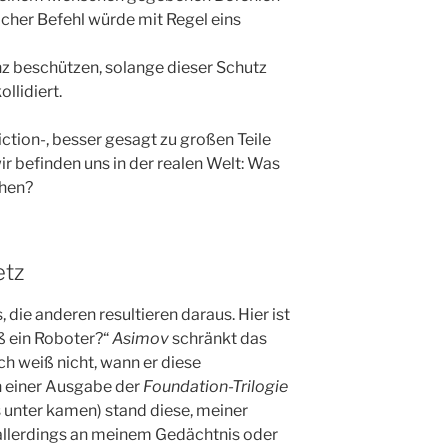
lcher Befehl würde mit Regel eins
nz beschützen, solange dieser Schutz
llidiert.
ction-, besser gesagt zu großen Teile
wir befinden uns in der realen Welt: Was
chen?
etz
 die anderen resultieren daraus. Hier ist
ß ein Roboter?“
Asimov
schränkt das
 Ich weiß nicht, wann er diese
n einer Ausgabe der
Foundation-Trilogie
s unter kamen) stand diese, meiner
allerdings an meinem Gedächtnis oder