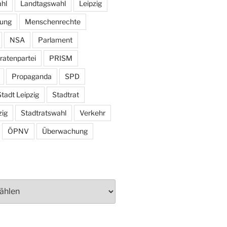
hl
Landtagswahl
Leipzig
tung
Menschenrechte
NSA
Parlament
ratenpartei
PRISM
Propaganda
SPD
tadt Leipzig
Stadtrat
zig
Stadtratswahl
Verkehr
ÖPNV
Überwachung