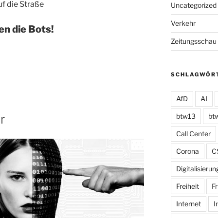
f die Straße
Uncategorized
Verkehr
n die Bots!
Zeitungsschau
SCHLAGWÖR
AfD
AI
r
btw13
bt
Call Center
Corona
C
Digitalisierun
Freiheit
Fr
Internet
I