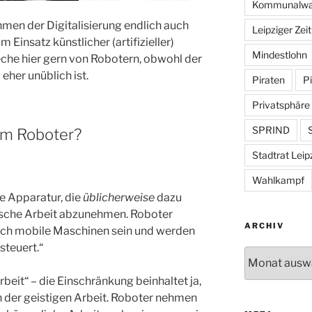
Kommunalwa
hmen der Digitalisierung endlich auch
Leipziger Zei
 Einsatz künstlicher (artifizieller)
Mindestlohn
preche hier gern von Robotern, obwohl der
her unüblich ist.
Piraten
Pi
Privatsphäre
SPRIND
S
om Roboter?
Stadtrat Leip
Wahlkampf
he Apparatur, die
üblicherweise
dazu
sche Arbeit abzunehmen. Roboter
ARCHIV
uch mobile Maschinen sein und werden
teuert.“
Archiv
eit“ – die Einschränkung beinhaltet ja,
in der geistigen Arbeit. Roboter nehmen