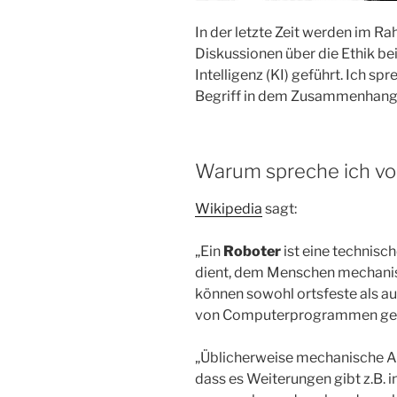
In der letzte Zeit werden im Ra
Diskussionen über die Ethik beim
Intelligenz (KI) geführt. Ich s
Begriff in dem Zusammenhang e
Warum spreche ich v
Wikipedia
sagt:
„Ein
Roboter
ist eine technisc
dient, dem Menschen mechani
können sowohl ortsfeste als a
von Computerprogrammen ges
„Üblicherweise mechanische Arb
dass es Weiterungen gibt z.B. 