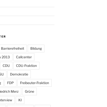
TER
Barrierefreiheit
Bildung
w 2013
Callcenter
CDU
CDU-Fraktion
SU
Demokratie
g
FDP
Freibeuter-Fraktion
iedrich Merz
Grüne
nterview
KI