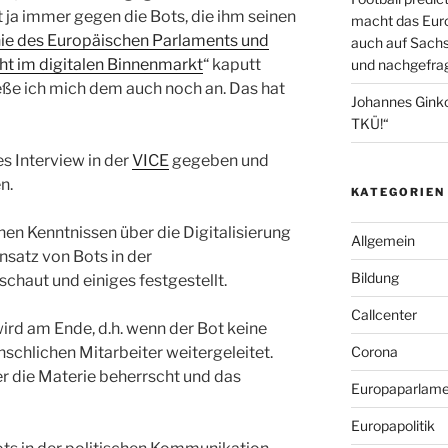
t ja immer gegen die Bots, die ihm seinen
macht das Euro
nie des Europäischen Parlaments und
auch auf Sachs
ht im digitalen Binnenmarkt
“ kaputt
und nachgefrag
eße ich mich dem auch noch an. Das hat
Johannes Gink
TKÜ!“
es Interview in der
VICE
gegeben und
n.
KATEGORIEN
nen Kenntnissen über die Digitalisierung
Allgemein
nsatz von Bots in der
Bildung
aut und einiges festgestellt.
Callcenter
wird am Ende, d.h. wenn der Bot keine
Corona
schlichen Mitarbeiter weitergeleitet.
der die Materie beherrscht und das
Europaparlame
Europapolitik