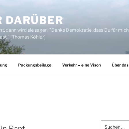
R DARÜBER
, dann wird sie sagen: "Danke Demokratie, dass Du für mich
ast." [Thomas Köhler]
rung
Packungsbeilage
Verkehr – eine Vison
Über das
Suchen
Ein Rant