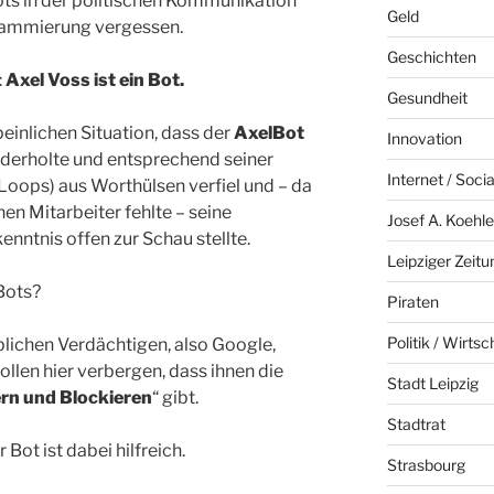
ts in der politischen Kommunikation
Geld
grammierung vergessen.
Geschichten
:
Axel Voss ist ein Bot.
Gesundheit
einlichen Situation, dass der
AxelBot
Innovation
derholte und entsprechend seiner
Internet / Soci
Loops) aus Worthülsen verfiel und – da
en Mitarbeiter fehlte – seine
Josef A. Koehle
ntnis offen zur Schau stellte.
Leipziger Zeitu
Bots?
Piraten
Politik / Wirtsc
blichen Verdächtigen, also Google,
len hier verbergen, dass ihnen die
Stadt Leipzig
ern und Blockieren
“ gibt.
Stadtrat
Bot ist dabei hilfreich.
Strasbourg