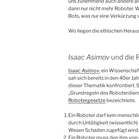
uns zunehmend auch andere als 
dann nur nicht mehr Roboter.
Bots, was nur eine Verkürzung 
Wo liegen die ethischen Hera
Isaac Asimov
und die 
Isaac
Asimov
, ein Wissenschaf
sah sich bereits in den 40er J
dieser Thematik konfrontiert. 
„Grundregeln des Roboterdienste
Robotergesetze
bezeichnete.
Ein Roboter darf kein menschli
durch Untätigkeit (wissentlich
Wesen Schaden zugefügt wird.
Ein Roboter muss den ihm vo