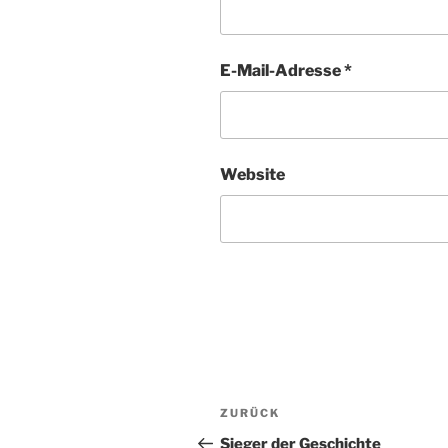
E-Mail-Adresse
*
Website
Beitragsnavigation
Vorheriger
ZURÜCK
Beitrag
Sieger der Geschichte