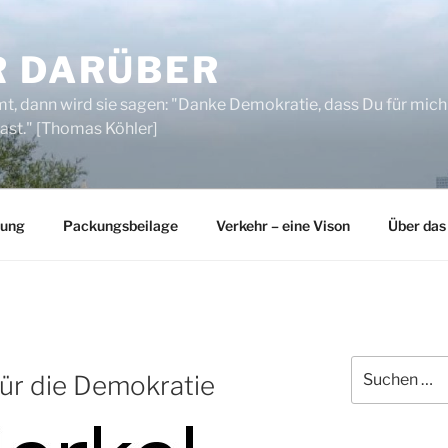
R DARÜBER
, dann wird sie sagen: "Danke Demokratie, dass Du für mich
ast." [Thomas Köhler]
rung
Packungsbeilage
Verkehr – eine Vison
Über das
Suchen
für die Demokratie
nach: