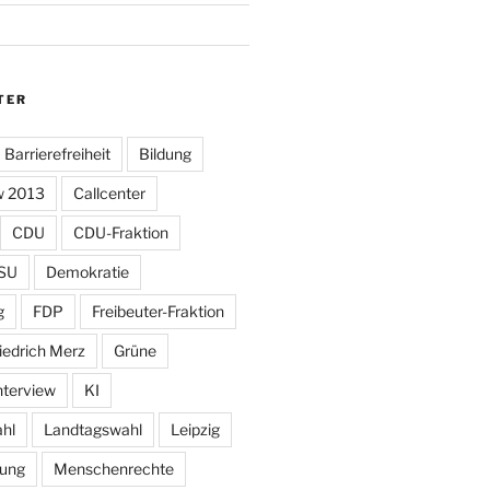
TER
Barrierefreiheit
Bildung
w 2013
Callcenter
CDU
CDU-Fraktion
SU
Demokratie
g
FDP
Freibeuter-Fraktion
iedrich Merz
Grüne
nterview
KI
hl
Landtagswahl
Leipzig
tung
Menschenrechte