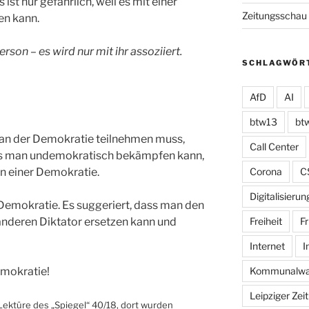
ist nur gefährlich, weil es mit einer
Zeitungsschau
en kann.
rson – es wird nur mit ihr assoziiert.
SCHLAGWÖR
AfD
AI
btw13
bt
 an der Demokratie teilnehmen muss,
Call Center
ches man undemokratisch bekämpfen kann,
in einer Demokratie.
Corona
C
Digitalisierun
e Demokratie. Es suggeriert, dass man den
anderen Diktator ersetzen kann und
Freiheit
Fr
Internet
I
emokratie!
Kommunalwa
Leipziger Zei
 Lektüre des „Spiegel“ 40/18, dort wurden