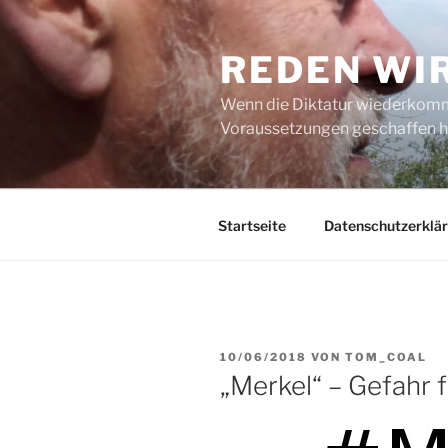
Zum
Inhalt
REDEN WI
springen
Wenn die Diktatur wiederkommt
Voraussetzungen geschaffen h
Startseite
Datenschutzerklä
VERÖFFENTLICHT
10/06/2018
VON
TOM_COAL
AM
„Merkel“ – Gefahr 