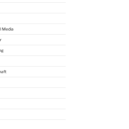
al Media
r
ng
haft