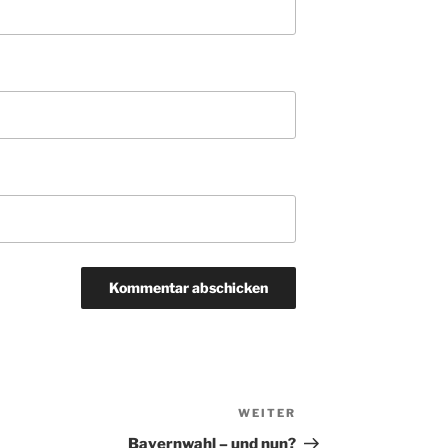
WEITER
Nächster
Beitrag
Bayernwahl – und nun?