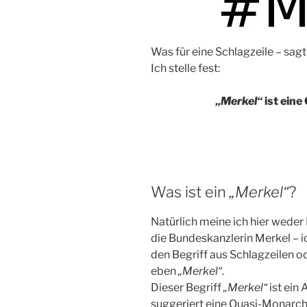
Was für eine Schlagzeile – sagt
Ich stelle fest:
„Merkel“
ist eine
Was ist ein
„Merkel“
?
Natürlich meine ich hier wede
die Bundeskanzlerin Merkel – 
den Begriff aus Schlagzeilen 
eben
„Merkel“
.
Dieser Begriff
„Merkel“
ist ein
suggeriert eine Quasi-Monarch