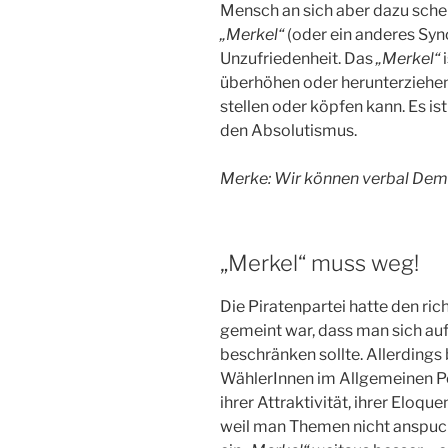
Mensch an sich aber dazu schei
„Merkel“
(oder ein anderes Syn
Unzufriedenheit. Das
„Merkel“
i
überhöhen oder herunterziehen 
stellen oder köpfen kann. Es i
den Absolutismus.
Merke: Wir können verbal Dem
„Merkel“ muss weg!
Die Piratenpartei hatte den ric
gemeint war, dass man sich au
beschränken sollte. Allerdings 
WählerInnen im Allgemeinen P
ihrer Attraktivität, ihrer Eloque
weil man Themen nicht anspuck