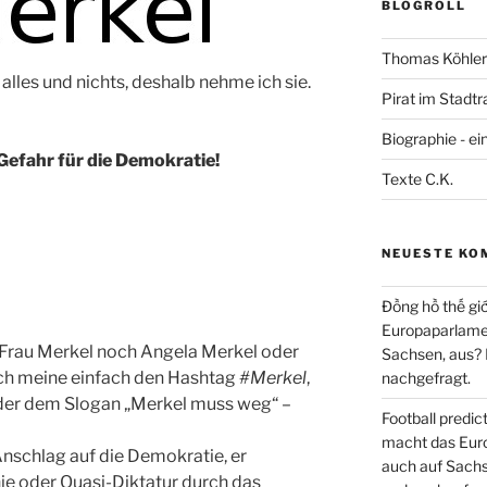
BLOGROLL
Thomas Köhler 
 alles und nichts, deshalb nehme ich sie.
Pirat im Stadtr
Biographie - ei
 Gefahr für die Demokratie!
Texte C.K.
NEUESTE KO
Đồng hồ thế giớ
Europaparlament
r Frau Merkel noch Angela Merkel oder
Sachsen, aus?
ich meine einfach den Hashtag
#Merkel
,
nachgefragt.
oder dem Slogan „Merkel muss weg“ –
Football predi
macht das Euro
 Anschlag auf die Demokratie, er
auch auf Sachs
ie oder Quasi-Diktatur durch das