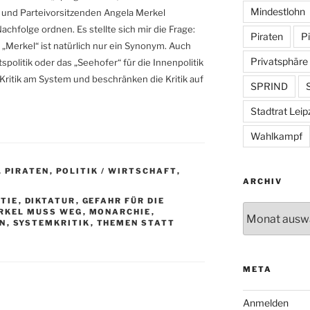
Mindestlohn
 und Parteivorsitzenden Angela Merkel
chfolge ordnen. Es stellte sich mir die Frage:
Piraten
Pi
 „Merkel“ ist natürlich nur ein Synonym. Auch
Privatsphäre
politik oder das „Seehofer“ für die Innenpolitik
Kritik am System und beschränken die Kritik auf
SPRIND
S
Stadtrat Leip
Wahlkampf
,
PIRATEN
,
POLITIK / WIRTSCHAFT
,
ARCHIV
TIE
,
DIKTATUR
,
GEFAHR FÜR DIE
Archiv
RKEL MUSS WEG
,
MONARCHIE
,
N
,
SYSTEMKRITIK
,
THEMEN STATT
META
Anmelden