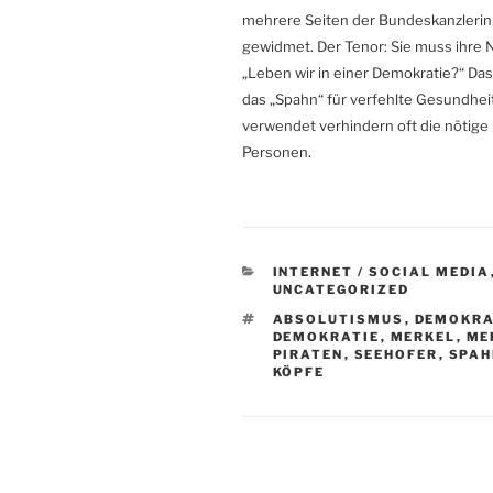
mehrere Seiten der Bundeskanzlerin
gewidmet. Der Tenor: Sie muss ihre Na
„Leben wir in einer Demokratie?“ Das
das „Spahn“ für verfehlte Gesundheits
verwendet verhindern oft die nötige 
Personen.
KATEGORIEN
INTERNET / SOCIAL MEDIA
UNCATEGORIZED
SCHLAGWÖRTER
ABSOLUTISMUS
,
DEMOKRA
DEMOKRATIE
,
MERKEL
,
ME
PIRATEN
,
SEEHOFER
,
SPAH
KÖPFE