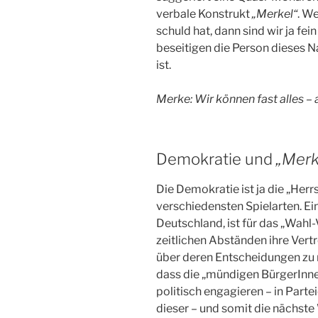
verbale Konstrukt
„Merkel“
. W
schuld hat, dann sind wir ja fei
beseitigen die Person dieses N
ist.
Merke: Wir können fast alles –
Demokratie und
„Merk
Die Demokratie ist ja die „Herr
verschiedensten Spielarten. Ei
Deutschland, ist für das „Wahl
zeitlichen Abständen ihre Vertr
über deren Entscheidungen zu 
dass die „mündigen BürgerInne
politisch engagieren – in Part
dieser – und somit die nächste