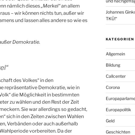
und nachgefrag
enn nämlich dieses
„Merkel“
an allem
Johannes Gink
n raus – wir können nichts tun, außer wir
TKÜ!“
amens und lassen alles andere so wie es
KATEGORIEN
 außer Demokratie.
Allgemein
Bildung
el“
Callcenter
schaft des Volkes“ in den
ne repräsentative Demokratie, wie in
Corona
-Volk“ die Möglichkeit in bestimmten
Europaparlame
eter zu wählen und den Rest der Zeit
meckern. Sie war allerdings so gedacht,
Europapolitik
n“ sich in den Zeiten zwischen Wahlen
Geld
eien, Verbänden oder auch außerhalb
 Wahlperiode vorbereiten. Da der
Geschichten