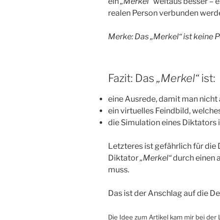
ein
„Merkel“
weitaus besser – es 
realen Person verbunden werd
Merke: Das „Merkel“ ist keine Pe
Fazit: Das
„Merkel“
ist:
eine Ausrede, damit man nicht
ein virtuelles Feindbild, wel
die Simulation eines Diktators 
Letzteres ist gefährlich für di
Diktator
„Merkel“
durch einen 
muss.
Das ist der Anschlag auf die D
Die Idee zum Artikel kam mir bei der