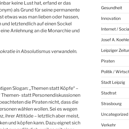
nbar keine Lust hat, erfand er das
Gesundheit
onym) als Grund für seine permanente
st etwas was man lieben oder hassen,
Innovation
und letztendlich auf einen Sockel
Internet / Soci
st eine Anlehnung an die Monarchie und
Josef A. Koehle
Leipziger Zeitu
okratie in Absolutismus verwandeln.
Piraten
Politik / Wirtsc
Stadt Leipzig
htigen Slogan: „Themen statt Köpfe“ –
Stadtrat
f Themen- statt Personendiskussionen
beachteten die Piraten nicht, dass die
Strasbourg
ersonen wählen wollen. Sei es wegen
Uncategorized
nz, ihrer Attitüde – letztlich aber meist,
en und köpfen kann. Dazu eignet sich
Verkehr