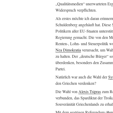
„Qualitätsmedien“ unerwarteten Er
Widerspruch verpflichten.
Als erstes möchte ich daran erinnern
Schuldenberg angehäuft hat. Diese
Politikern aller EU-Staaten unterst
Regierung gemacht. Die von den Med
Renten-, Lohn- und Steuerpolitik 
Nea Dimokratia
verursacht, um Wah
zu halten. Der „deutsche Bürger“ sol
überdenken, besonders den Zusamm
Partei.
Natürlich war auch die Wahl der
Sy
den Griechen verdenken?
Die Wahl von
Alexis Tsipras
zum Re
verbunden, das Spardiktat der Troik
Souveränität Griechenlands zu erhal
Mit dem gestrigen Referendum (
#gr