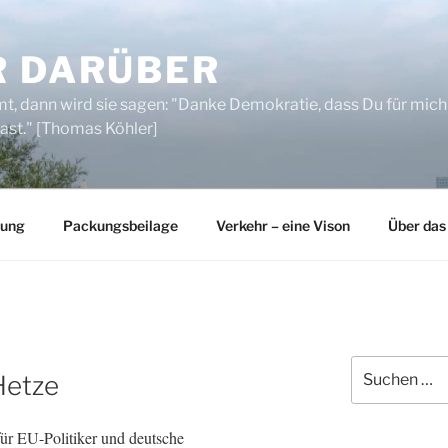
R DARÜBER
, dann wird sie sagen: "Danke Demokratie, dass Du für mich
ast." [Thomas Köhler]
rung
Packungsbeilage
Verkehr – eine Vison
Über das
Suchen
Hetze
nach:
r EU-Politiker und deutsche