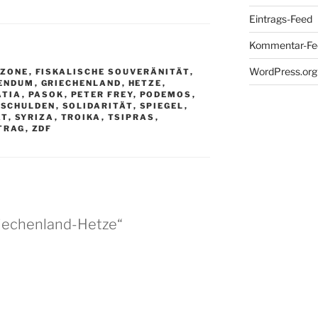
Eintrags-Feed
Kommentar-Fe
WordPress.org
OZONE
,
FISKALISCHE SOUVERÄNITÄT
,
ENDUM
,
GRIECHENLAND
,
HETZE
,
ATIA
,
PASOK
,
PETER FREY
,
PODEMOS
,
,
SCHULDEN
,
SOLIDARITÄT
,
SPIEGEL
,
ÄT
,
SYRIZA
,
TROIKA
,
TSIPRAS
,
TRAG
,
ZDF
riechenland-Hetze“