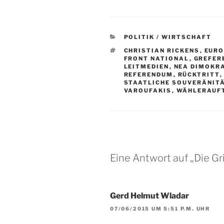
KATEGORIEN
POLITIK / WIRTSCHAFT
SCHLAGWÖRTER
CHRISTIAN RICKENS
,
EUR
FRONT NATIONAL
,
GREFER
LEITMEDIEN
,
NEA DIMOKR
REFERENDUM
,
RÜCKTRITT
STAATLICHE SOUVERÄNIT
VAROUFAKIS
,
WÄHLERAUF
Eine Antwort auf „Die G
Gerd Helmut Wladar
07/06/2015 UM 5:51 P.M. UHR