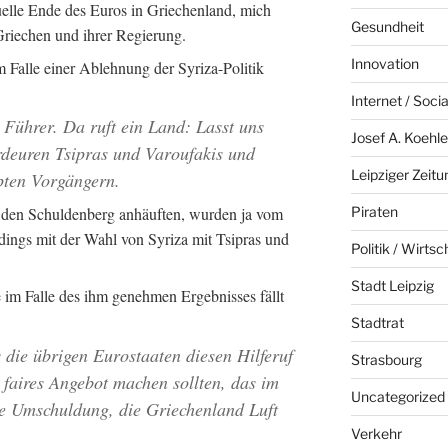
elle Ende des Euros in Griechenland, mich
Gesundheit
 Griechen und ihrer Regierung.
Innovation
im Falle einer Ablehnung der Syriza-Politik
Internet / Soci
e Führer. Da ruft ein Land: Lasst uns
Josef A. Koehle
ardeuren Tsipras und Varoufakis und
Leipziger Zeitu
pten Vorgängern.
e den Schuldenberg anhäuften, wurden ja vom
Piraten
dings mit der Wahl von Syriza mit Tsipras und
Politik / Wirtsc
Stadt Leipzig
 im Falle des ihm genehmen Ergebnisses fällt
Stadtrat
 die übrigen Eurostaaten diesen Hilferuf
Strasbourg
 faires Angebot machen sollten, das im
Uncategorized
ne Umschuldung, die Griechenland Luft
Verkehr