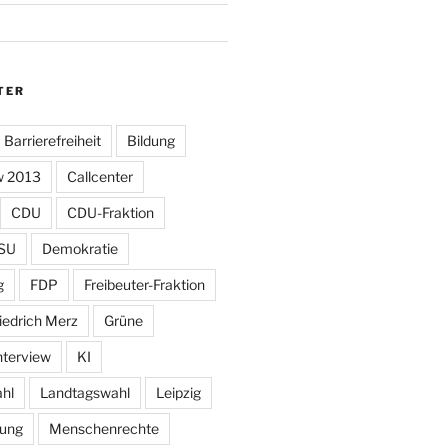
TER
Barrierefreiheit
Bildung
w 2013
Callcenter
CDU
CDU-Fraktion
SU
Demokratie
g
FDP
Freibeuter-Fraktion
iedrich Merz
Grüne
nterview
KI
hl
Landtagswahl
Leipzig
tung
Menschenrechte