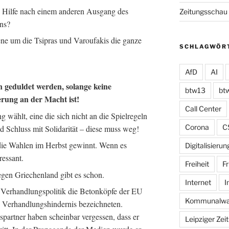
e Hilfe nach einem anderen Ausgang des
Zeitungsschau
ns?
jene um die Tsipras und Varoufakis die ganze
SCHLAGWÖR
AfD
AI
 geduldet werden, solange keine
btw13
bt
erung an der Macht ist!
Call Center
 wählt, eine die sich nicht an die Spielregeln
Corona
C
und Schluss mit Solidarität – diese muss weg!
die Wahlen im Herbst gewinnt. Wenn es
Digitalisierun
ressant.
Freiheit
Fr
egen Griechenland gibt es schon.
Internet
I
r Verhandlungspolitik die Betonköpfe der EU
Kommunalwa
s Verhandlungshindernis bezeichneten.
partner haben scheinbar vergessen, dass er
Leipziger Zei