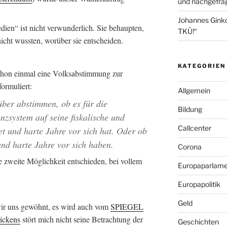
und nachgefrag
Johannes Gink
ien“ ist nicht verwunderlich. Sie behaupten,
TKÜ!“
icht wussten, worüber sie entscheiden.
KATEGORIEN
schon einmal eine Volksabstimmung zur
formuliert:
Allgemein
ber abstimmen, ob es für die
Bildung
zsystem auf seine fiskalische und
Callcenter
tet und harte Jahre vor sich hat. Oder ob
und harte Jahre vor sich haben.
Corona
ie zweite Möglichkeit entschieden, bei vollem
Europaparlame
Europapolitik
Geld
ir uns gewöhnt, es wird auch vom
SPIEGEL
Rickens
stört mich nicht seine Betrachtung der
Geschichten