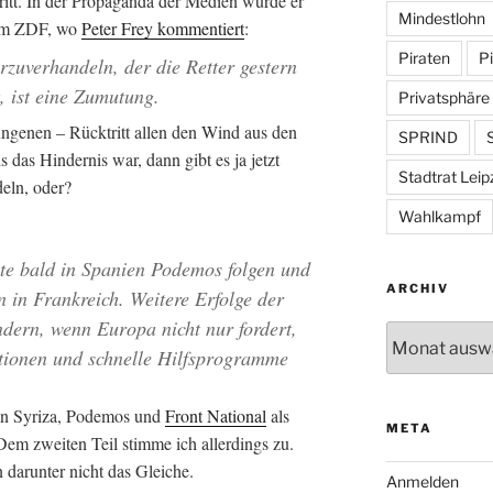
tritt. In der Propaganda der Medien wurde er
Mindestlohn
 im ZDF, wo
Peter Frey kommentiert
:
Piraten
Pi
rzuverhandeln, der die Retter gestern
, ist eine Zumutung.
Privatsphäre
ungenen – Rücktritt allen den Wind aus den
SPRIND
S
as Hindernis war, dann gibt es ja jetzt
Stadtrat Leip
eln, oder?
Wahlkampf
nte bald in Spanien Podemos folgen und
ARCHIV
n in Frankreich. Weitere Erfolge der
ndern, wenn Europa nicht nur fordert,
Archiv
itionen und schnelle Hilfsprogramme
 von Syriza, Podemos und
Front National
als
META
em zweiten Teil stimme ich allerdings zu.
 darunter nicht das Gleiche.
Anmelden