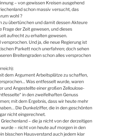
sinnung – von gewissen Kreisen ausgehend
Griechenland schon massiv versucht, das
arum wohl ?
in zu übertünchen und damit dessen Akteure
e Frage der Zeit gewesen, und dieses
eit aufrecht zu erhalten gewesen.
l versprochen. Und ja, die neue Regierung ist
tischen Parkett noch unerfahren; doch sehen
 unseren Breitengraden schon alles versprochen
reich):
it dem Argument Arbeitsplätze zu schaffen,
versprochen… Was entfesselt wurde, waren
r und Angestellte einer großen Zelloulose-
Entfesselte“ in den zweifelhaften Genuss
en; mit dem Ergebnis, dass wir heute mehr
haben… Die Dunkelziffer, die in den geschönten
 gar nicht eingerechnet.
 Griechenland – die ja nicht von der derzeitigen
wurde – nicht von heute auf morgen in den
ein bisschen Hausverstand auch jedem klar