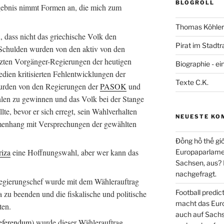
BLOGROLL
gebnis nimmt Formen an, die mich zum
Thomas Köhler 
, dass nicht das griechische Volk den
Pirat im Stadtr
 Schulden wurden von den aktiv von den
ützten Vorgänger-Regierungen der heutigen
Biographie - ei
ien kritisierten Fehlentwicklungen der
Texte C.K.
wurden von den Regierungen der
PASOK
und
len zu gewinnen und das Volk bei der Stange
lte, bevor er sich erregt, sein Wahlverhalten
NEUESTE KO
enhang mit Versprechungen der gewählten
Đồng hồ thế giớ
riza
eine Hoffnungswahl, aber wer kann das
Europaparlament
Sachsen, aus?
nachgefragt.
gierungschef wurde mit dem Wählerauftrag
Football predi
a zu beenden und die fiskalische und politische
macht das Euro
ten.
auch auf Sachs
eferendum
) wurde dieser Wählerauftrag