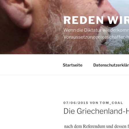
Zum
Inhalt
REDEN WI
springen
Wenn die Diktatur wiederkommt
Voraussetzungen geschaffen h
Startseite
Datenschutzerklä
VERÖFFENTLICHT
07/06/2015
VON
TOM_COAL
AM
Die Griechenland-
nach dem Referendum und dessen fü