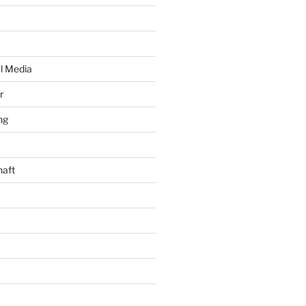
al Media
r
ng
haft