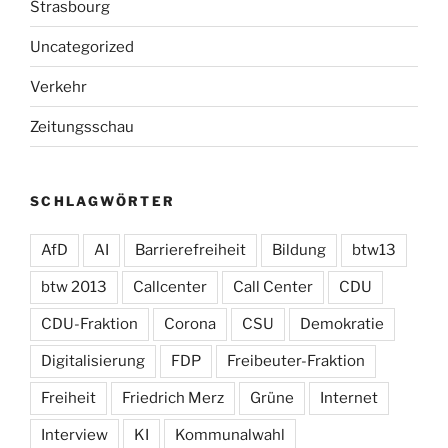
Strasbourg
Uncategorized
Verkehr
Zeitungsschau
SCHLAGWÖRTER
AfD
AI
Barrierefreiheit
Bildung
btw13
btw 2013
Callcenter
Call Center
CDU
CDU-Fraktion
Corona
CSU
Demokratie
Digitalisierung
FDP
Freibeuter-Fraktion
Freiheit
Friedrich Merz
Grüne
Internet
Interview
KI
Kommunalwahl