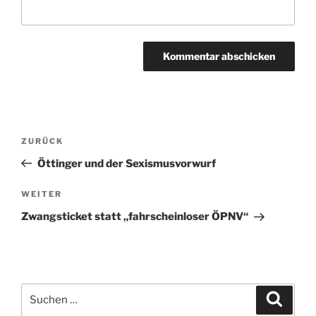
Beitragsnavigation
Vorheriger
ZURÜCK
Beitrag
Öttinger und der Sexismusvorwurf
Nächster
WEITER
Beitrag
Zwangsticket statt „fahrscheinloser ÖPNV“
Suchen
Suche
nach: