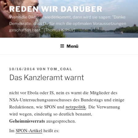
Zum
REDEN WIR DARÜBER
Inhalt
Wenn die Diktatur wiederkommt, dann wird sie sagen: "Danke
springen
Demokratie, dass Du für mich die optimalen Voraussetzungen
geschaffen hast." [Thomas Köhler]
Menü
VERÖFFENTLICHT
10/16/2014
VON
TOM_COAL
AM
Das Kanzleramt warnt
nicht vor Ebola oder IS, nein es warnt die Mitglieder des
NSA-Untersuchungsausschusses des Bundestags und einige
Redaktionen, wie SPON und
netzpolitik
. Die Verwarnung
wird wegen, eindeutig so deutlich benannt,
Geheimnisverrats
ausgesprochen.
Im
SPON-Artikel
heißt es: