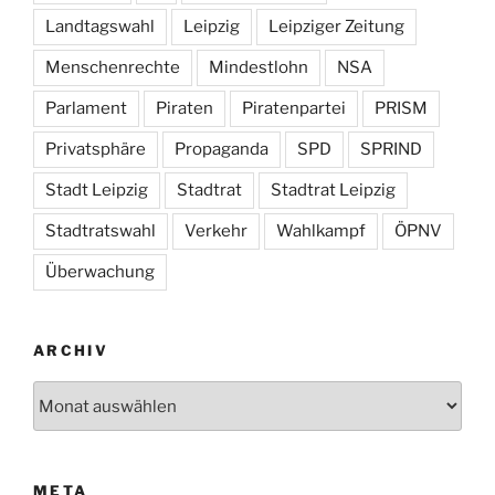
Landtagswahl
Leipzig
Leipziger Zeitung
Menschenrechte
Mindestlohn
NSA
Parlament
Piraten
Piratenpartei
PRISM
Privatsphäre
Propaganda
SPD
SPRIND
Stadt Leipzig
Stadtrat
Stadtrat Leipzig
Stadtratswahl
Verkehr
Wahlkampf
ÖPNV
Überwachung
ARCHIV
Archiv
META