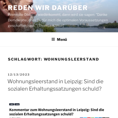
Zum
REDEN WIR DARÜBER
Inhalt
Wenn die Diktatur wiederkommt, dann wird sie sagen: "Danke
springen
Demokratie, dass Du für mich die optimalen Voraussetzungen
geschaffen hast." [Thomas Köhler]
Menü
SCHLAGWORT:
WOHNUNGSLEERSTAND
VERÖFFENTLICHT
12/13/2023
AM
Wohnungsleerstand in Leipzig: Sind die
sozialen Erhaltungssatzungen schuld?