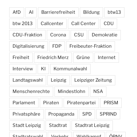
AfD
AI
Barrierefreiheit
Bildung
btw13
btw 2013
Callcenter
Call Center
CDU
CDU-Fraktion
Corona
CSU
Demokratie
Digitalisierung
FDP
Freibeuter-Fraktion
Freiheit
Friedrich Merz
Grüne
Internet
Interview
KI
Kommunalwahl
Landtagswahl
Leipzig
Leipziger Zeitung
Menschenrechte
Mindestlohn
NSA
Parlament
Piraten
Piratenpartei
PRISM
Privatsphäre
Propaganda
SPD
SPRIND
Stadt Leipzig
Stadtrat
Stadtrat Leipzig
Stadtratswahl
Verkehr
Wahlkampf
ÖPNV