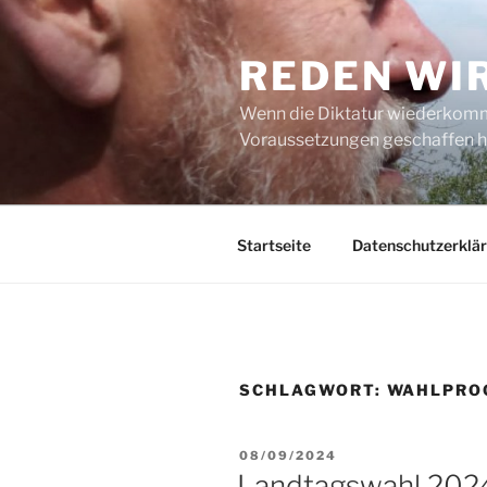
Zum
Inhalt
REDEN WI
springen
Wenn die Diktatur wiederkommt
Voraussetzungen geschaffen h
Startseite
Datenschutzerklä
SCHLAGWORT:
WAHLPRO
VERÖFFENTLICHT
08/09/2024
AM
Landtagswahl 2024