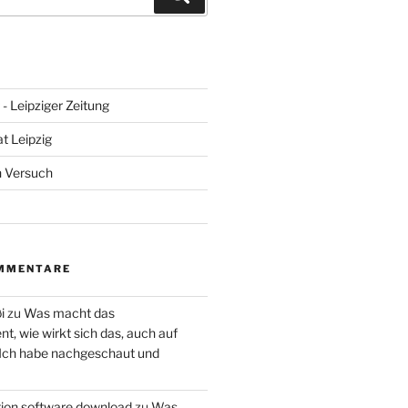
- Leipziger Zeitung
at Leipzig
n Versuch
MMENTARE
i
zu
Was macht das
, wie wirkt sich das, auch auf
 Ich habe nachgeschaut und
ction software download
zu
Was