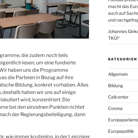
macht das Euro
auch auf Sachs
und nachgefrag
Johannes Gink
TKÜ!“
gramme, die zudem noch teils
KATEGORIEN
eigentlich lesen, um eine fundierte
 Wir haben uns die Programme
Allgemein
 die Parteien in Bezug auf ihre
ische Bildung, konkret vorhaben. Alles
Bildung
, deshalb haben wir uns auf einige
Callcenter
skutiert wird, konzentriert. Die
me bei den einzelnen Punkten richtet
Corona
 nach der Regierungsbeteiligung, dann
Europaparlame
Europapolitik
hr, wie immer kostenlos, in der Leipziger