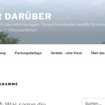
R DARÜBER
, dann wird sie sagen: "Danke Demokratie, dass Du für mich
ast." [Thomas Köhler]
rung
Packungsbeilage
Verkehr – eine Vison
Über das
GRAMME
Suchen
: Was sagen die