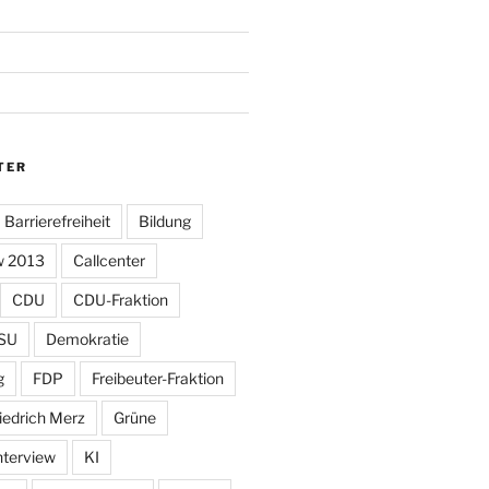
TER
Barrierefreiheit
Bildung
w 2013
Callcenter
CDU
CDU-Fraktion
SU
Demokratie
g
FDP
Freibeuter-Fraktion
iedrich Merz
Grüne
nterview
KI