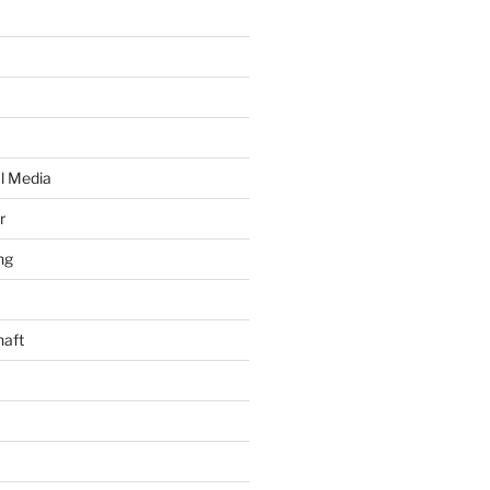
al Media
r
ng
haft