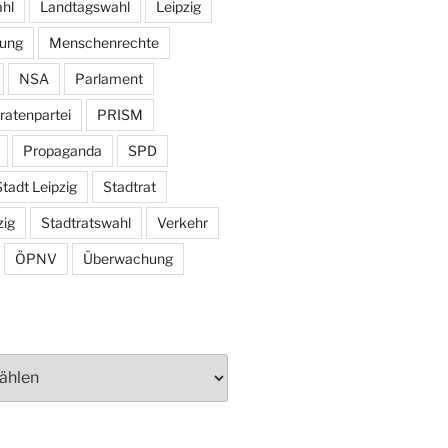
hl
Landtagswahl
Leipzig
tung
Menschenrechte
NSA
Parlament
ratenpartei
PRISM
Propaganda
SPD
tadt Leipzig
Stadtrat
zig
Stadtratswahl
Verkehr
ÖPNV
Überwachung