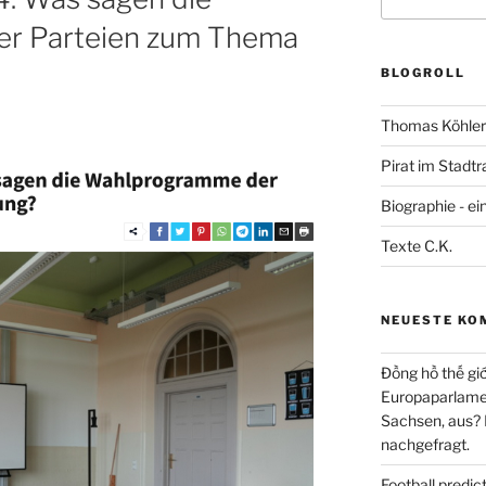
nach:
r Parteien zum Thema
BLOGROLL
Thomas Köhler 
Pirat im Stadtr
Biographie - ei
Texte C.K.
NEUESTE KO
Đồng hồ thế giớ
Europaparlament
Sachsen, aus?
nachgefragt.
Football predi