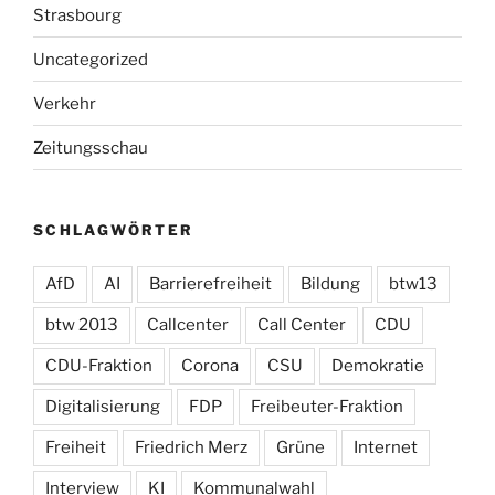
Strasbourg
Uncategorized
Verkehr
Zeitungsschau
SCHLAGWÖRTER
AfD
AI
Barrierefreiheit
Bildung
btw13
btw 2013
Callcenter
Call Center
CDU
CDU-Fraktion
Corona
CSU
Demokratie
Digitalisierung
FDP
Freibeuter-Fraktion
Freiheit
Friedrich Merz
Grüne
Internet
Interview
KI
Kommunalwahl