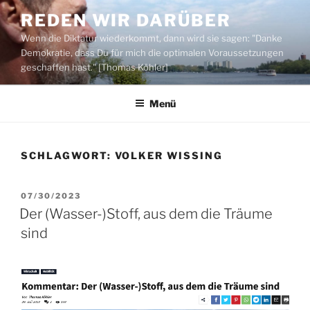
Zum
REDEN WIR DARÜBER
Inhalt
Wenn die Diktatur wiederkommt, dann wird sie sagen: "Danke
springen
Demokratie, dass Du für mich die optimalen Voraussetzungen
geschaffen hast." [Thomas Köhler]
Menü
SCHLAGWORT:
VOLKER WISSING
VERÖFFENTLICHT
07/30/2023
AM
Der (Wasser-)Stoff, aus dem die Träume
sind