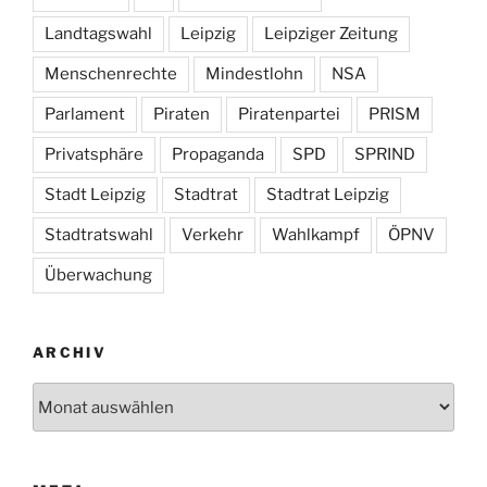
Landtagswahl
Leipzig
Leipziger Zeitung
Menschenrechte
Mindestlohn
NSA
Parlament
Piraten
Piratenpartei
PRISM
Privatsphäre
Propaganda
SPD
SPRIND
Stadt Leipzig
Stadtrat
Stadtrat Leipzig
Stadtratswahl
Verkehr
Wahlkampf
ÖPNV
Überwachung
ARCHIV
Archiv