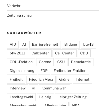
Verkehr
Zeitungsschau
SCHLAGWÖRTER
AfD
AI
Barrierefreiheit
Bildung
btw13
btw 2013
Callcenter
Call Center
CDU
CDU-Fraktion
Corona
CSU
Demokratie
Digitalisierung
FDP
Freibeuter-Fraktion
Freiheit
Friedrich Merz
Grüne
Internet
Interview
KI
Kommunalwahl
Landtagswahl
Leipzig
Leipziger Zeitung
Menschenrechte
Mindestlohn
NSA