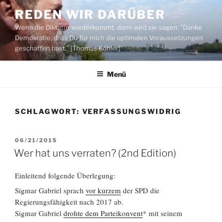
Zum
REDEN WIR DARÜBER
Inhalt
Wenn die Diktatur wiederkommt, dann wird sie sagen: "Danke
springen
Demokratie, dass Du für mich die optimalen Voraussetzungen
geschaffen hast." [Thomas Köhler]
Menü
SCHLAGWORT:
VERFASSUNGSWIDRIG
VERÖFFENTLICHT
06/21/2015
AM
Wer hat uns verraten? (2nd Edition)
Einleitend folgende Überlegung:
Sigmar Gabriel sprach
vor kurzem
der SPD die
Regierungsfähigkeit nach 2017 ab.
Sigmar Gabriel
drohte dem Parteikonvent
* mit seinem