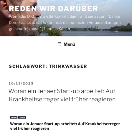
Zum
REDEN WIR DARÜBER
Inhalt
Wenn die Diktatur wiederkommt, dann wird sie sagen: "Danke
springen
Demokratie, dass Du für mich die optimalen Voraussetzungen
geschaffen hast." [Thomas Köhler]
Menü
SCHLAGWORT:
TRINKWASSER
VERÖFFENTLICHT
10/13/2023
AM
Woran ein Jenaer Start-up arbeitet: Auf
Krankheitserreger viel früher reagieren