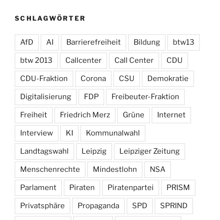
SCHLAGWÖRTER
AfD
AI
Barrierefreiheit
Bildung
btw13
btw 2013
Callcenter
Call Center
CDU
CDU-Fraktion
Corona
CSU
Demokratie
Digitalisierung
FDP
Freibeuter-Fraktion
Freiheit
Friedrich Merz
Grüne
Internet
Interview
KI
Kommunalwahl
Landtagswahl
Leipzig
Leipziger Zeitung
Menschenrechte
Mindestlohn
NSA
Parlament
Piraten
Piratenpartei
PRISM
Privatsphäre
Propaganda
SPD
SPRIND