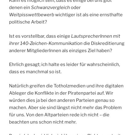
Kann es möglich sein, dass es einige bei uns gibt
denen ein
Schwanzvergleich
oder
Weitpisswet
t
bewerb
wichtiger ist als eine ernsthafte
politische Arbeit?
Ist es vorstellbar, dass einige
Lautsprecher
Innen
mit
ihrer 140-Zeichen-Kommunikation
die Diskreditierung
anderer MitgliederInnen als einziges Ziel haben?
Ehrlich gesagt; ich halte es leider für wahrscheinlich,
dass es manchmal so ist.
Natürlich greifen die Totholzmedien und ihre digitalen
Ableger die Konflikte in der Piratenpartei auf. Wir
würden dies ja bei den anderen Parteien genau so
machen. Aber sie sind längst nicht mehr das Problem
für uns. Von den Altparteien rede ich nicht – die
beachten uns schon nicht mehr.