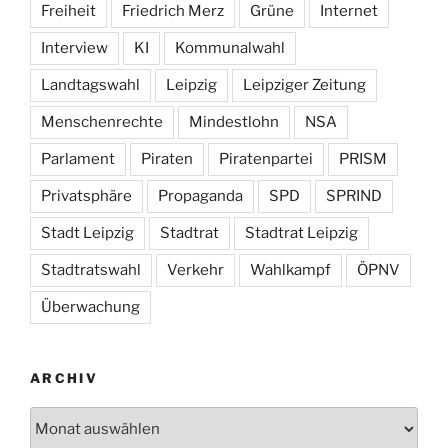
Freiheit
Friedrich Merz
Grüne
Internet
Interview
KI
Kommunalwahl
Landtagswahl
Leipzig
Leipziger Zeitung
Menschenrechte
Mindestlohn
NSA
Parlament
Piraten
Piratenpartei
PRISM
Privatsphäre
Propaganda
SPD
SPRIND
Stadt Leipzig
Stadtrat
Stadtrat Leipzig
Stadtratswahl
Verkehr
Wahlkampf
ÖPNV
Überwachung
ARCHIV
Archiv