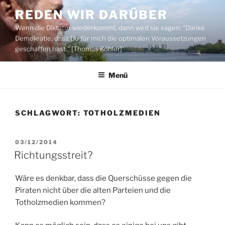
Zum
REDEN WIR DARÜBER
Inhalt
Wenn die Diktatur wiederkommt, dann wird sie sagen: "Danke
springen
Demokratie, dass Du für mich die optimalen Voraussetzungen
geschaffen hast." [Thomas Köhler]
Menü
SCHLAGWORT:
TOTHOLZMEDIEN
VERÖFFENTLICHT
03/12/2014
AM
Richtungsstreit?
Wäre es denkbar, dass die Querschüsse gegen die
Piraten nicht über die alten Parteien und die
Totholzmedien kommen?