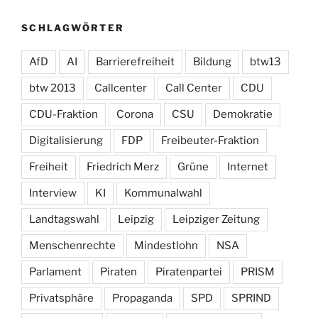
SCHLAGWÖRTER
AfD
AI
Barrierefreiheit
Bildung
btw13
btw 2013
Callcenter
Call Center
CDU
CDU-Fraktion
Corona
CSU
Demokratie
Digitalisierung
FDP
Freibeuter-Fraktion
Freiheit
Friedrich Merz
Grüne
Internet
Interview
KI
Kommunalwahl
Landtagswahl
Leipzig
Leipziger Zeitung
Menschenrechte
Mindestlohn
NSA
Parlament
Piraten
Piratenpartei
PRISM
Privatsphäre
Propaganda
SPD
SPRIND