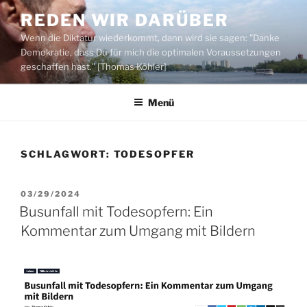
Zum
REDEN WIR DARÜBER
Inhalt
Wenn die Diktatur wiederkommt, dann wird sie sagen: "Danke
springen
Demokratie, dass Du für mich die optimalen Voraussetzungen
geschaffen hast." [Thomas Köhler]
Menü
SCHLAGWORT:
TODESOPFER
VERÖFFENTLICHT
03/29/2024
AM
Busunfall mit Todesopfern: Ein
Kommentar zum Umgang mit Bildern