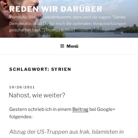
Zum
REDEN WIR DARÜBER
Inhalt
Wenn die Diktatur wiederkommt, dann wird sie sagen: "Danke
springen
Demokratie, dass Du für mich die optimalen Voraussetzungen
geschaffen hast." [Thomas Köhler]
Menü
SCHLAGWORT:
SYRIEN
VERÖFFENTLICHT
10/26/2011
AM
Nahost, wie weiter?
Gestern schrieb ich in einem
Beitrag
bei Google+
folgendes:
Abzug der US-Truppen aus Irak, Islamisten in