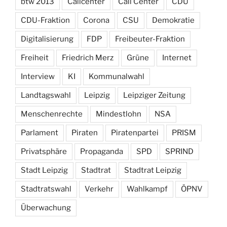
btw 2013
Callcenter
Call Center
CDU
CDU-Fraktion
Corona
CSU
Demokratie
Digitalisierung
FDP
Freibeuter-Fraktion
Freiheit
Friedrich Merz
Grüne
Internet
Interview
KI
Kommunalwahl
Landtagswahl
Leipzig
Leipziger Zeitung
Menschenrechte
Mindestlohn
NSA
Parlament
Piraten
Piratenpartei
PRISM
Privatsphäre
Propaganda
SPD
SPRIND
Stadt Leipzig
Stadtrat
Stadtrat Leipzig
Stadtratswahl
Verkehr
Wahlkampf
ÖPNV
Überwachung