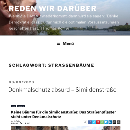
Zum
REDEN WIR DARÜBER
Inhalt
Wenn die Diktatur wiederkommt, dann wird sie sagen: "Danke
springen
Demokratie, dass Du für mich die optimalen Voraussetzungen
geschaffen hast." [Thomas Köhler]
Menü
SCHLAGWORT:
STRASSENBÄUME
VERÖFFENTLICHT
03/08/2023
AM
Denkmalschutz absurd – Simildenstraße