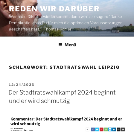
Zum
REDEN WIR DARÜBER
Inhalt
Wenn die Diktatur wiederkommt, dann wird sie sagen: "Danke
springen
Demokratie, dass Du für mich die optimalen Voraussetzungen
geschaffen hast." [Thomas Köhler]
Menü
SCHLAGWORT:
STADTRATSWAHL LEIPZIG
VERÖFFENTLICHT
12/24/2023
AM
Der Stadtratswahlkampf 2024 beginnt
und er wird schmutzig