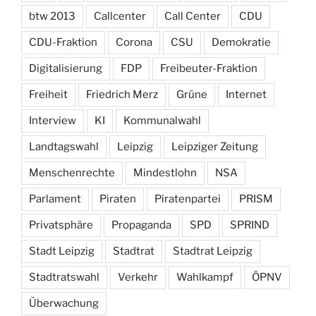
btw 2013
Callcenter
Call Center
CDU
CDU-Fraktion
Corona
CSU
Demokratie
Digitalisierung
FDP
Freibeuter-Fraktion
Freiheit
Friedrich Merz
Grüne
Internet
Interview
KI
Kommunalwahl
Landtagswahl
Leipzig
Leipziger Zeitung
Menschenrechte
Mindestlohn
NSA
Parlament
Piraten
Piratenpartei
PRISM
Privatsphäre
Propaganda
SPD
SPRIND
Stadt Leipzig
Stadtrat
Stadtrat Leipzig
Stadtratswahl
Verkehr
Wahlkampf
ÖPNV
Überwachung