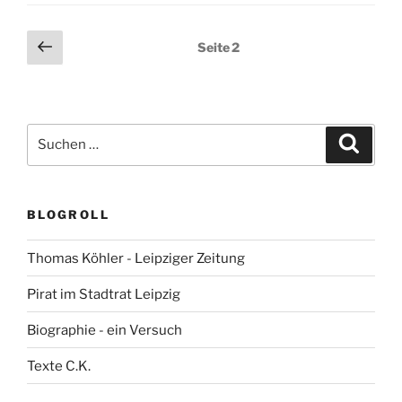
Seitennummerierung
Vorherige
Seite
2
Seite
der
Beiträge
Suchen
Suche
nach:
BLOGROLL
Thomas Köhler - Leipziger Zeitung
Pirat im Stadtrat Leipzig
Biographie - ein Versuch
Texte C.K.