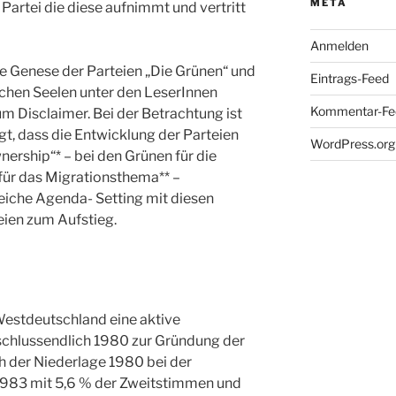
META
Partei die diese aufnimmt und vertritt
Anmelden
ie Genese der Parteien „Die Grünen“ und
Eintrags-Feed
ichen Seelen unter den LeserInnen
Kommentar-Fe
um Disclaimer. Bei der Betrachtung ist
t, dass die Entwicklung der Parteien
WordPress.org
nership“* – bei den Grünen für die
für das Migrationsthema** –
reiche Agenda- Setting mit diesen
eien zum Aufstieg.
 Westdeutschland eine aktive
chlussendlich 1980 zur Gründung der
ch der Niederlage 1980 bei der
983 mit 5,6 % der Zweitstimmen und