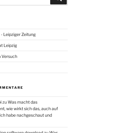
- Leipziger Zeitung
at Leipzig
n Versuch
MMENTARE
i
zu
Was macht das
, wie wirkt sich das, auch auf
 Ich habe nachgeschaut und
ction software download
zu
Was