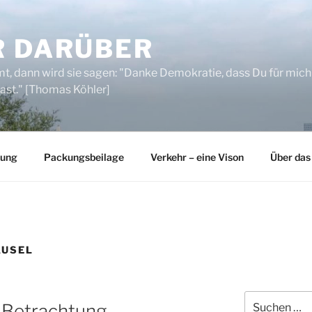
R DARÜBER
, dann wird sie sagen: "Danke Demokratie, dass Du für mich
ast." [Thomas Köhler]
rung
Packungsbeilage
Verkehr – eine Vison
Über das
AUSEL
Suchen
e Betrachtung