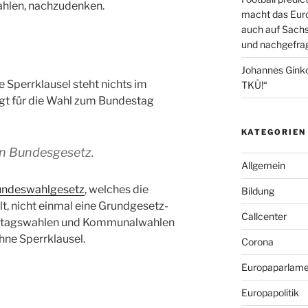
hlen, nachzudenken.
macht das Euro
auch auf Sachs
und nachgefrag
Johannes Gink
ne Sperrklausel steht nichts im
TKÜ!“
gt für die Wahl zum Bundestag
KATEGORIEN
in Bundesgesetz.
Allgemein
ndeswahlgesetz
, welches die
Bildung
t, nicht einmal eine Grundgesetz-
Callcenter
ndtagswahlen und Kommunalwahlen
hne Sperrklausel.
Corona
Europaparlame
Europapolitik