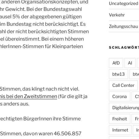
it anderen Organisationskonzepten, und
Uncategorized
r Gewicht. Bei der Bundestagswahl
Verkehr
lausel 5% der abgegebenen gültigen
 im Bundestag nicht berücksichtigt. Es
Zeitungsschau
tzahl der nicht berücksichtigten Stimmen
sel übereinstimmt. Bei einem höheren
ählerInnen-Stimmen für Kleinparteien
SCHLAGWÖR
AfD
AI
btw13
bt
Call Center
immen, das klingt nach nicht viel.
is bei den Zweitstimmen
(für die gilt ja
Corona
C
as anders aus.
Digitalisierun
echtigten BürgerInnen ihre Stimme
Freiheit
Fr
Internet
I
9 Stimmen, davon waren 46.506.857