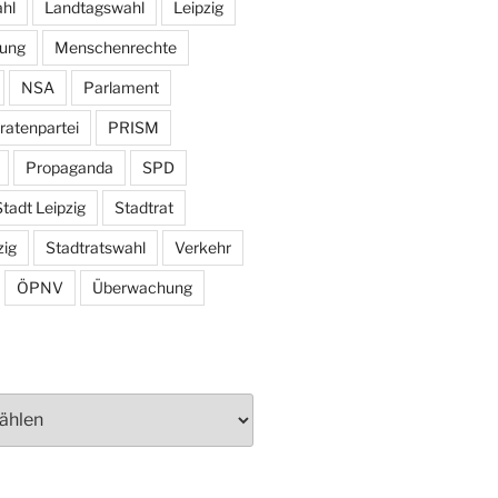
hl
Landtagswahl
Leipzig
tung
Menschenrechte
NSA
Parlament
ratenpartei
PRISM
Propaganda
SPD
tadt Leipzig
Stadtrat
zig
Stadtratswahl
Verkehr
ÖPNV
Überwachung