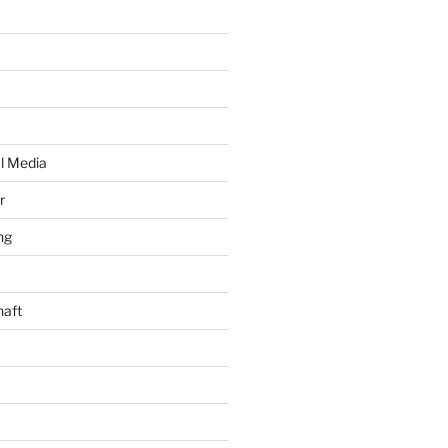
al Media
r
ng
haft