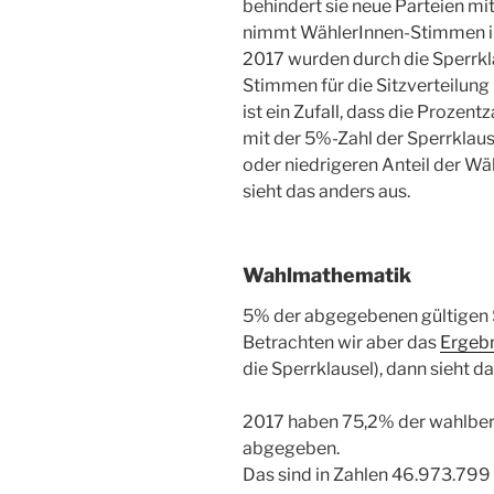
behindert sie neue Parteien m
nimmt WählerInnen-Stimmen ih
2017 wurden durch die Sperrk
Stimmen für die Sitzverteilung
ist ein Zufall, dass die Prozen
mit der 5%-Zahl der Sperrklau
oder niedrigeren Anteil der W
sieht das anders aus.
Wahlmathematik
5% der abgegebenen gültigen St
Betrachten wir aber das
Ergebn
die Sperrklausel), dann sieht d
2017 haben 75,2% der wahlber
abgegeben.
Das sind in Zahlen 46.973.79