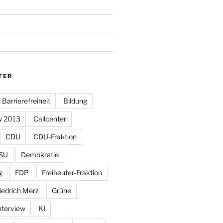
TER
Barrierefreiheit
Bildung
w 2013
Callcenter
CDU
CDU-Fraktion
SU
Demokratie
g
FDP
Freibeuter-Fraktion
iedrich Merz
Grüne
nterview
KI