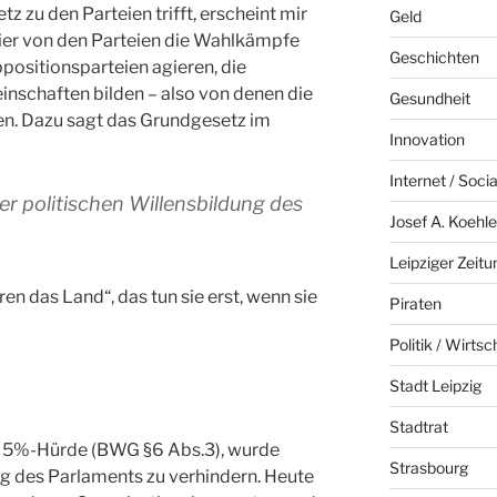
 zu den Parteien trifft, erscheint mir
Geld
 hier von den Parteien die Wahlkämpfe
Geschichten
ppositionsparteien agieren, die
inschaften bilden – also von denen die
Gesundheit
en. Dazu sagt das Grundgesetz im
Innovation
Internet / Soci
der politischen Willensbildung des
Josef A. Koehle
Leipziger Zeitu
eren das Land“, das tun sie erst, wenn sie
Piraten
Politik / Wirtsc
Stadt Leipzig
Stadtrat
ls 5%-Hürde (BWG §6 Abs.3), wurde
Strasbourg
ng des Parlaments zu verhindern. Heute