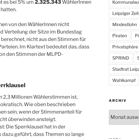
ht es bei 5% um
2.325.343
WählerInnen
Kommunalwa
hatten.
Leipziger Zei
inen von den WählerInnen nicht
Mindestlohn
nd Verteilung der Sitze im Bundestag
Piraten
Pi
 berechnet, nicht aus den Stimmen für
arteien. Im Klartext bedeutet das, dass
Privatsphäre
 von den Stimmen der MLPD-
SPRIND
S
Stadtrat Leip
Wahlkampf
rrklausel
 2,3 Millionen Wählerstimmen ist,
ARCHIV
okratisch. Wie oben beschrieben
en sein, wenn der Stimmenanteil für
Archiv
icht überwinden ansteigt.
t: Die Sperrklausel hat in der
 dazu geführt, dass Themen so lange