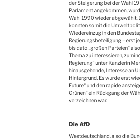
der Steigerung bei der Wahl 1
Parlament angekommen, wurde
Wahl 1990 wieder abgewählt. D
konnten somit die Umweltpoliti
Wiedereinzug in den Bundestag
Regierungsbeteiligung – erst j
bis dato „großen Parteien“ al
Thema zu interessieren, zumind
Regierung“ unter Kanzlerin Me
hinausgehende, Interesse an U
Hintergrund. Es wurde erst wie
Future“ und den rapide ansteig
Grünen“ ein Rückgang der Wä
verzeichnen war.
Die AfD
Westdeutschland, also die Bun