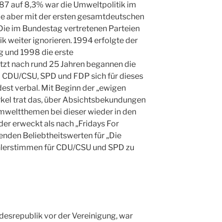
987 auf 8,3% war die Umweltpolitik im
 aber mit der ersten gesamtdeutschen
ie im Bundestag vertretenen Parteien
k weiter ignorieren. 1994 erfolgte der
 und 1998 die erste
etzt nach rund 25 Jahren begannen die
so CDU/CSU, SPD und FDP sich für dieses
est verbal. Mit Beginn der „ewigen
rkel trat das, über Absichtsbekundungen
mweltthemen bei dieser wieder in den
der erweckt als nach „Fridays For
enden Beliebtheitswerten für „Die
hlerstimmen für CDU/CSU und SPD zu
desrepublik vor der Vereinigung, war