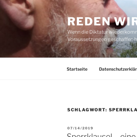
Zum
Inhalt
REDEN WI
springen
Wenn die Diktatur wiederkommt
Voraussetzungen geschaffen h
Startseite
Datenschutzerklä
SCHLAGWORT:
SPERRKL
VERÖFFENTLICHT
07/14/2019
AM
Sperrklausel – ein