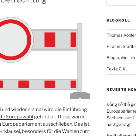
nach:
BLOGROLL
Thomas Köhler 
Pirat im Stadtr
Biographie - ei
Texte C.K.
NEUESTE KO
Đồng hồ thế giớ
 und wieder einmal wird die Einführung
Europaparlament
hste Europawahl
gefordert. Diese würde
Sachsen, aus?
m Europaparlament ausschließen. Das ist
nachgefragt.
errklausel, besonders für die Wahlen zum
Football predi