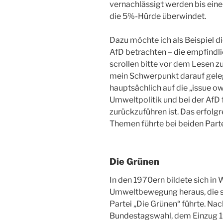
vernachlässigt werden bis eine 
die 5%-Hürde überwindet.
Dazu möchte ich als Beispiel d
AfD betrachten – die empfindl
scrollen bitte vor dem Lesen z
mein Schwerpunkt darauf geleg
hauptsächlich auf die „issue ow
Umweltpolitik und bei der AfD 
zurückzuführen ist. Das erfolg
Themen führte bei beiden Part
Die Grünen
In den 1970ern bildete sich in
Umweltbewegung heraus, die s
Partei „Die Grünen“ führte. Na
Bundestagswahl, dem Einzug 1