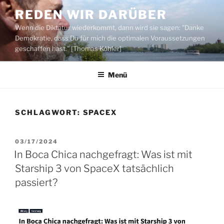
Zum
REDEN WIR DARÜBER
Inhalt
Wenn die Diktatur wiederkommt, dann wird sie sagen: "Danke
springen
Demokratie, dass Du für mich die optimalen Voraussetzungen
geschaffen hast." [Thomas Köhler]
Menü
SCHLAGWORT:
SPACEX
VERÖFFENTLICHT
03/17/2024
AM
In Boca Chica nachgefragt: Was ist mit
Starship 3 von SpaceX tatsächlich
passiert?