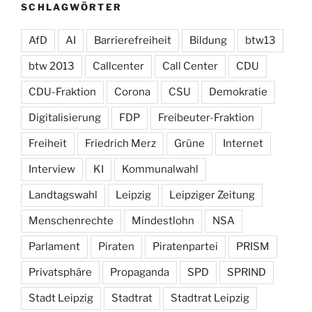
SCHLAGWÖRTER
AfD
AI
Barrierefreiheit
Bildung
btw13
btw 2013
Callcenter
Call Center
CDU
CDU-Fraktion
Corona
CSU
Demokratie
Digitalisierung
FDP
Freibeuter-Fraktion
Freiheit
Friedrich Merz
Grüne
Internet
Interview
KI
Kommunalwahl
Landtagswahl
Leipzig
Leipziger Zeitung
Menschenrechte
Mindestlohn
NSA
Parlament
Piraten
Piratenpartei
PRISM
Privatsphäre
Propaganda
SPD
SPRIND
Stadt Leipzig
Stadtrat
Stadtrat Leipzig