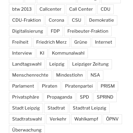
btw 2013
Callcenter
Call Center
CDU
CDU-Fraktion
Corona
CSU
Demokratie
Digitalisierung
FDP
Freibeuter-Fraktion
Freiheit
Friedrich Merz
Grüne
Internet
Interview
KI
Kommunalwahl
Landtagswahl
Leipzig
Leipziger Zeitung
Menschenrechte
Mindestlohn
NSA
Parlament
Piraten
Piratenpartei
PRISM
Privatsphäre
Propaganda
SPD
SPRIND
Stadt Leipzig
Stadtrat
Stadtrat Leipzig
Stadtratswahl
Verkehr
Wahlkampf
ÖPNV
Überwachung