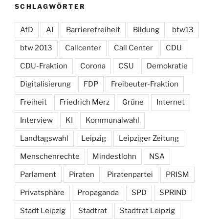
SCHLAGWÖRTER
AfD
AI
Barrierefreiheit
Bildung
btw13
btw 2013
Callcenter
Call Center
CDU
CDU-Fraktion
Corona
CSU
Demokratie
Digitalisierung
FDP
Freibeuter-Fraktion
Freiheit
Friedrich Merz
Grüne
Internet
Interview
KI
Kommunalwahl
Landtagswahl
Leipzig
Leipziger Zeitung
Menschenrechte
Mindestlohn
NSA
Parlament
Piraten
Piratenpartei
PRISM
Privatsphäre
Propaganda
SPD
SPRIND
Stadt Leipzig
Stadtrat
Stadtrat Leipzig