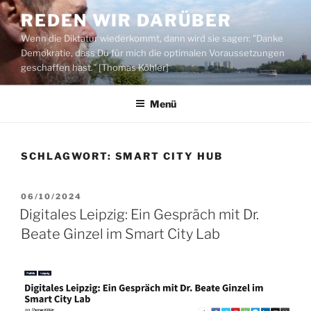
Zum
REDEN WIR DARÜBER
Inhalt
Wenn die Diktatur wiederkommt, dann wird sie sagen: "Danke
springen
Demokratie, dass Du für mich die optimalen Voraussetzungen
geschaffen hast." [Thomas Köhler]
Menü
SCHLAGWORT:
SMART CITY HUB
VERÖFFENTLICHT
06/10/2024
AM
Digitales Leipzig: Ein Gespräch mit Dr.
Beate Ginzel im Smart City Lab