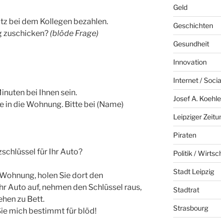
Geld
tz bei dem Kollegen bezahlen.
Geschichten
g zuschicken?
(blöde Frage)
Gesundheit
Innovation
Internet / Soci
Minuten bei Ihnen sein.
Josef A. Koehle
ge in die Wohnung. Bitte bei (Name)
Leipziger Zeitu
Piraten
zschlüssel für Ihr Auto?
Politik / Wirtsc
Stadt Leipzig
e Wohnung, holen Sie dort den
Ihr Auto auf, nehmen den Schlüssel raus,
Stadtrat
ehen zu Bett.
Strasbourg
Sie mich bestimmt für blöd!