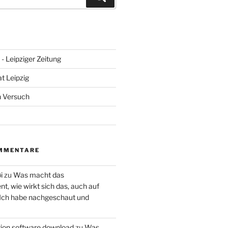
- Leipziger Zeitung
at Leipzig
n Versuch
MMENTARE
i
zu
Was macht das
, wie wirkt sich das, auch auf
 Ich habe nachgeschaut und
ction software download
zu
Was