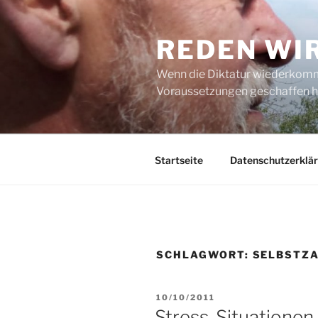
Zum
Inhalt
REDEN WI
springen
Wenn die Diktatur wiederkommt
Voraussetzungen geschaffen h
Startseite
Datenschutzerklä
SCHLAGWORT:
SELBSTZ
VERÖFFENTLICHT
10/10/2011
AM
Stress-Situationen –