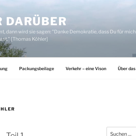
R DARÜBER
, dann wird sie sagen: "Danke Demokratie, dass Du für mich
ast." [Thomas Köhler]
rung
Packungsbeilage
Verkehr – eine Vison
Über das
AHLER
Suchen
 Teil 1