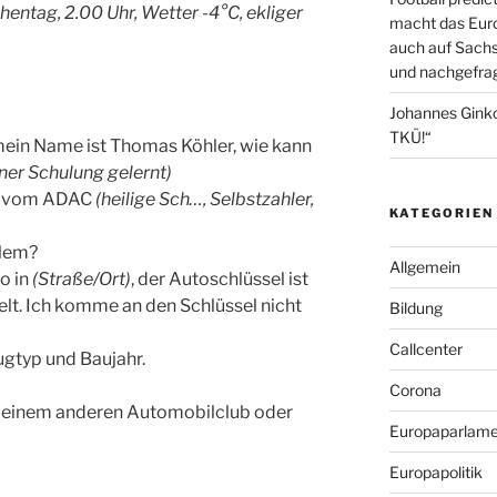
ntag, 2.00 Uhr, Wetter -4°C, ekliger
macht das Euro
auch auf Sachs
und nachgefrag
Johannes Gink
TKÜ!“
mein Name ist Thomas Köhler, wie kann
iner Schulung gelernt)
er vom ADAC
(heilige Sch…, Selbstzahler,
KATEGORIEN
blem?
Allgemein
o in
(Straße/Ort)
, der Autoschlüssel ist
elt. Ich komme an den Schlüssel nicht
Bildung
Callcenter
ugtyp und Baujahr.
Corona
C, einem anderen Automobilclub oder
Europaparlame
Europapolitik