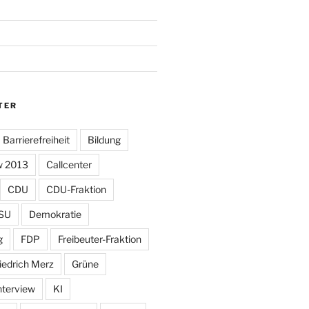
TER
Barrierefreiheit
Bildung
w 2013
Callcenter
CDU
CDU-Fraktion
SU
Demokratie
g
FDP
Freibeuter-Fraktion
iedrich Merz
Grüne
nterview
KI