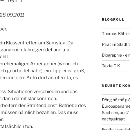
nach:
 28.09.2011
BLOGROLL
ber.
Thomas Köhler 
mein Klassentreffen am Samstag. Da
Pirat im Stadtr
rgangenen Jahre geredet und u. a.
Biographie - ei
ählt.
nen ehemaligen Arbeitgeber (wenn ich
Texte C.K.
eb gearbeitet habe), ein Tipp er ist groß,
en mit dem Auto dort anrufen. Ja, es
NEUESTE KO
ress-Situationen verschieden und das
s dann damit klar kommen.
Đồng hồ thế giớ
rbeitern der Straßendienst-Betriebe des
Europaparlament
e müssen nämlich bezahlen. Das muss
Sachsen, aus?
nachgefragt.
en.
atsächlich tun.
Football predi