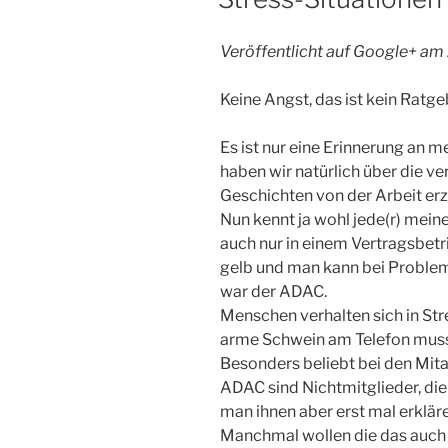
Veröffentlicht auf Google+ am
Keine Angst, das ist kein Ratge
Es ist nur eine Erinnerung an 
haben wir natürlich über die ve
Geschichten von der Arbeit erz
Nun kennt ja wohl jede(r) mei
auch nur in einem Vertragsbetri
gelb und man kann bei Problem
war der ADAC.
Menschen verhalten sich in St
arme Schwein am Telefon mus
Besonders beliebt bei den Mita
ADAC sind Nichtmitglieder, di
man ihnen aber erst mal erklär
Manchmal wollen die das auch t