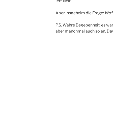
Ich: Nein.
Aber insgeheim die Frage:
Wofü
P.S. Wahre Begebenheit, es wa
aber manchmal auch so an. Dav