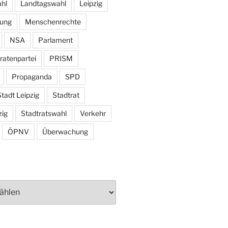
hl
Landtagswahl
Leipzig
tung
Menschenrechte
NSA
Parlament
ratenpartei
PRISM
Propaganda
SPD
tadt Leipzig
Stadtrat
zig
Stadtratswahl
Verkehr
ÖPNV
Überwachung