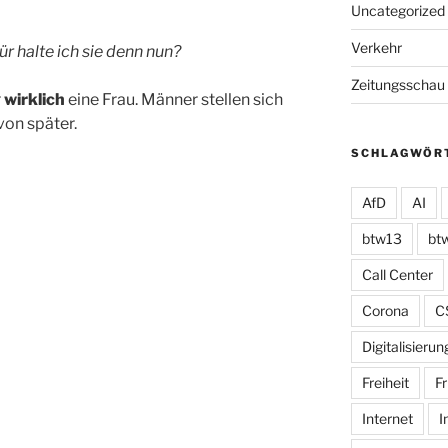
Uncategorized
Verkehr
r halte ich sie denn nun?
Zeitungsschau
r
wirklich
eine Frau. Männer stellen sich
on später.
SCHLAGWÖR
AfD
AI
btw13
bt
Call Center
Corona
C
Digitalisierun
Freiheit
Fr
Internet
I