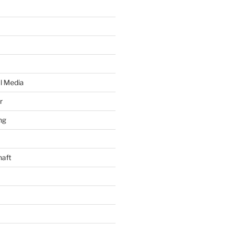
al Media
r
ng
haft