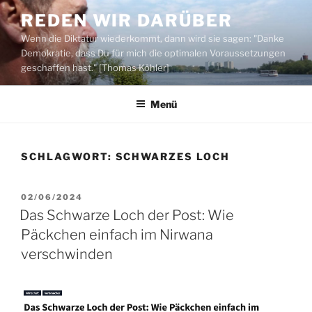
Zum
REDEN WIR DARÜBER
Inhalt
Wenn die Diktatur wiederkommt, dann wird sie sagen: "Danke
springen
Demokratie, dass Du für mich die optimalen Voraussetzungen
geschaffen hast." [Thomas Köhler]
Menü
SCHLAGWORT:
SCHWARZES LOCH
VERÖFFENTLICHT
02/06/2024
AM
Das Schwarze Loch der Post: Wie
Päckchen einfach im Nirwana
verschwinden