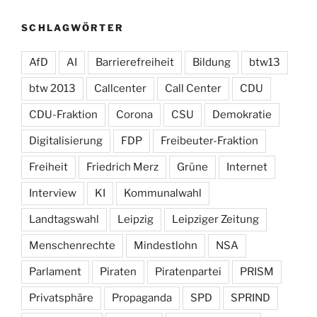
SCHLAGWÖRTER
AfD
AI
Barrierefreiheit
Bildung
btw13
btw 2013
Callcenter
Call Center
CDU
CDU-Fraktion
Corona
CSU
Demokratie
Digitalisierung
FDP
Freibeuter-Fraktion
Freiheit
Friedrich Merz
Grüne
Internet
Interview
KI
Kommunalwahl
Landtagswahl
Leipzig
Leipziger Zeitung
Menschenrechte
Mindestlohn
NSA
Parlament
Piraten
Piratenpartei
PRISM
Privatsphäre
Propaganda
SPD
SPRIND