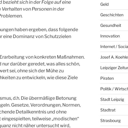
 bezieht sich in der Folge auf eine
Geld
 Verhalten von Personen in der
Geschichten
Problemen.
Gesundheit
chungen haben ergeben, dass folgende
Innovation
r eine Dominanz von Schutzzielen
Internet / Soci
 Erarbeitung von konkreten Maßnahmen.
Josef A. Koehle
d nur darüber geredet, was alles schön,
Leipziger Zeitu
ert sei, ohne sich der Mühe zu
eiten zu entwickeln, wie diese Ziele
Piraten
Politik / Wirtsc
us, d.h. Die übermäßige Betonung
Stadt Leipzig
geln. Gesetze, Verordnungen, Normen,
Stadtrat
ichende Detailkenntnis und ohne
 eingespielten, teilweise „modischen“
Strasbourg
anz nicht näher untersucht wird,