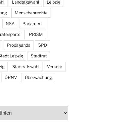
hl
Landtagswahl
Leipzig
tung
Menschenrechte
NSA
Parlament
ratenpartei
PRISM
Propaganda
SPD
tadt Leipzig
Stadtrat
zig
Stadtratswahl
Verkehr
ÖPNV
Überwachung