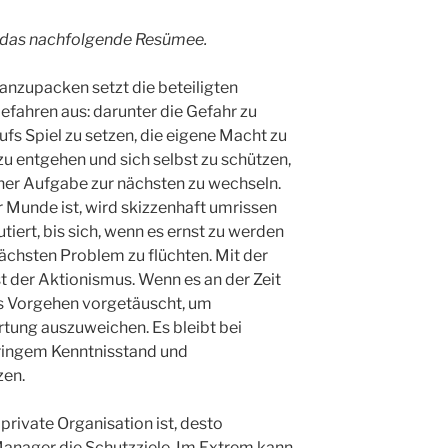
h das nachfolgende Resümee.
anzupacken setzt die beteiligten
efahren aus: darunter die Gefahr zu
ufs Spiel zu setzen, die eigene Macht zu
zu entgehen und sich selbst zu schützen,
einer Aufgabe zur nächsten zu wechseln.
r Munde ist, wird skizzenhaft umrissen
tiert, bis sich, wenn es ernst zu werden
nächsten Problem zu flüchten. Mit der
t der Aktionismus. Wenn es an der Zeit
es Vorgehen vorgetäuscht, um
ung auszuweichen. Es bleibt bei
ringem Kenntnisstand und
en.
 private Organisation ist, desto
anager die Schutzziele. Im Extrem kann