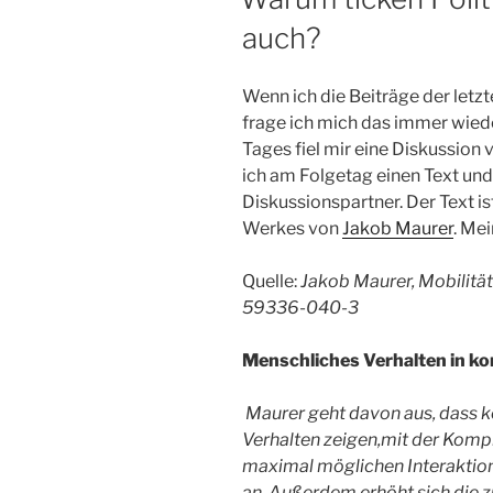
auch?
Wenn ich die Beiträge der let
frage ich mich das immer wieder
Tages fiel mir eine Diskussion
ich am Folgetag einen Text un
Diskussionspartner. Der Text is
Werkes von
Jakob Maurer
. Me
Quelle:
Jakob Maurer, Mobilitä
59336-040-3
Menschliches Verhalten in k
Maurer geht davon aus, dass k
Verhalten zeigen,mit der Komp
maximal möglichen Interaktione
an. Außerdem erhöht sich die 