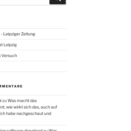
- Leipziger Zeitung
at Leipzig
n Versuch
MMENTARE
i
zu
Was macht das
, wie wirkt sich das, auch auf
 Ich habe nachgeschaut und
ction software download
zu
Was