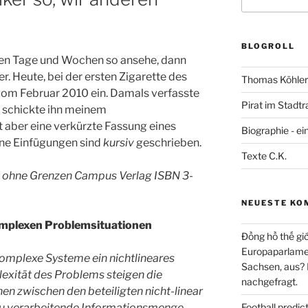
nach:
BLOGROLL
zten Tage und Wochen so ansehe, dann
. Heute, bei der ersten Zigarette des
Thomas Köhler 
 vom Februar 2010 ein. Damals verfasste
Pirat im Stadtr
d schickte ihn meinem
t aber eine verkürzte Fassung eines
Biographie - ei
ine Einfügungen sind
kursiv
geschrieben.
Texte C.K.
t ohne Grenzen Campus Verlag I
SBN 3-
NEUESTE KO
omplexen Problemsituationen
Đồng hồ thế giớ
Europaparlament
omplexe Systeme ein nichtlineares
Sachsen, aus?
lexität des Problems steigen die
nachgefragt.
n zwischen den beteiligten nicht-linear
zu verarbeitende Informationsmenge
Football predi