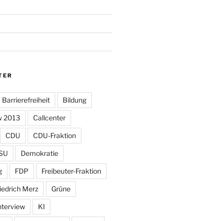
TER
Barrierefreiheit
Bildung
w 2013
Callcenter
CDU
CDU-Fraktion
SU
Demokratie
g
FDP
Freibeuter-Fraktion
iedrich Merz
Grüne
nterview
KI