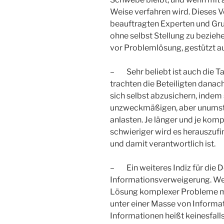
Weise verfahren wird. Dieses V
beauftragten Experten und Gru
ohne selbst Stellung zu bezie
vor Problemlösung, gestützt au
– Sehr beliebt ist auch die Ta
trachten die Beteiligten danac
sich selbst abzusichern, indem
unzweckmäßigen, aber unumstö
anlasten. Je länger und je komp
schwieriger wird es herauszufi
und damit verantwortlich ist.
– Ein weiteres Indiz für die D
Informationsverweigerung. Wer
Lösung komplexer Probleme mit
unter einer Masse von Informa
Informationen heißt keinesfall