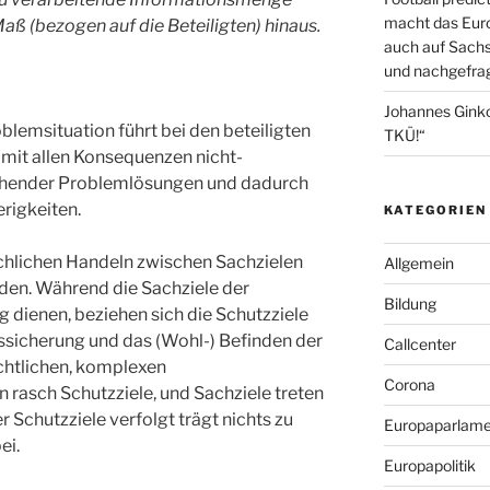
macht das Euro
ß (bezogen auf die Beteiligten) hinaus.
auch auf Sachs
und nachgefrag
Johannes Gink
blemsituation führt bei den beteiligten
TKÜ!“
 mit allen Konsequenzen nicht-
ichender Problemlösungen und dadurch
rigkeiten.
KATEGORIEN
chlichen Handeln zwischen Sachzielen
Allgemein
den. Während die Sachziele der
Bildung
dienen, beziehen sich die Schutzziele
nssicherung und das (Wohl-) Befinden der
Callcenter
chtlichen, komplexen
Corona
rasch Schutzziele, und Sachziele treten
r Schutzziele verfolgt trägt nichts zu
Europaparlame
ei.
Europapolitik