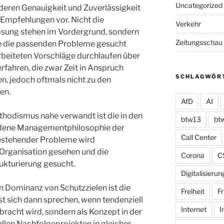
Uncategorized
deren Genauigkeit und Zuverlässigkeit
Empfehlungen vor. Nicht die
Verkehr
ösung stehen im Vordergrund, sondern
Zeitungsschau
che die passenden Probleme gesucht
beiteten Vorschläge durchlaufen über
ahren, die zwar Zeit in Anspruch
SCHLAGWÖR
, jedoch oftmals nicht zu den
en.
AfD
AI
dismus nahe verwandt ist die in den
btw13
bt
rdene Managementphilosophie der
Call Center
bestehender Probleme wird
 Organisation gesehen und die
Corona
C
ukturierung gesucht.
Digitalisierun
 Dominanz von Schutzzielen ist die
Freiheit
Fr
t sich dann sprechen, wenn tendenziell
Internet
I
bracht wird, sondern als Konzept in der
llen Nachfolgeprojekten in gleicher