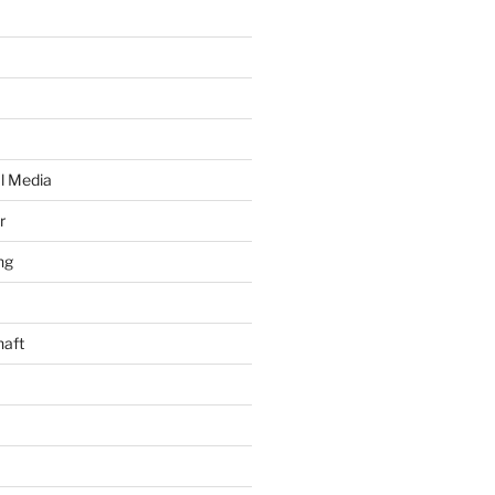
al Media
r
ng
haft