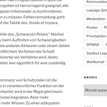
Kommunalwa
orgehen ist hervorragend geeignet, alle
Leipziger Zei
ppen miteinander zu konfrontieren,
hen zu müssen. Fehlervermeidung geht
Mindestlohn
f die Taktik des
divide et impera
.
Piraten
Pi
ktik des „Schwarzen Peters“. Hierbei
Privatsphäre
h, beim Auftreten von Schwierigkeiten
SPRIND
S
 sie anderen Akteuren oder einem (leider
ßlichen) Verfahren die Schuld
Stadtrat Leip
lizierter ein Verfahren wird, desto
Wahlkampf
nden, wer eigentlich für was zuständig
ARCHIV
ominanz von Schutzzielen ist die
 in verantwortlicher Funktion an der
Archiv
wirkt, wird in der Regel gleichsam
tionen begraben. Aber mehr
s mehr Wissen. Zu einer adäquaten