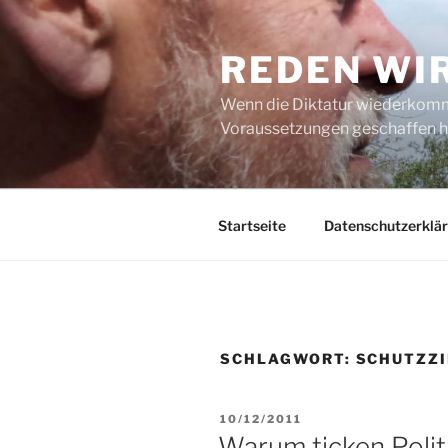
Zum
Inhalt
REDEN WI
springen
Wenn die Diktatur wiederkommt
Voraussetzungen geschaffen h
Startseite
Datenschutzerklä
SCHLAGWORT:
SCHUTZZI
VERÖFFENTLICHT
10/12/2011
AM
Warum ticken Politi