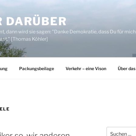
R DARÜBER
, dann wird sie sagen: "Danke Demokratie, dass Du für mich
ast." [Thomas Köhler]
rung
Packungsbeilage
Verkehr – eine Vison
Über das
ELE
Suchen
ker so, wir anderen