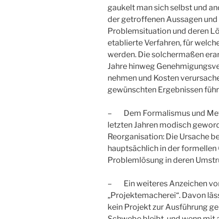
gaukelt man sich selbst und an
der getroffenen Aussagen und 
Problemsituation und deren L
etablierte Verfahren, für wel
werden. Die solchermaßen erar
Jahre hinweg Genehmigungsverf
nehmen und Kosten verursachen
gewünschten Ergebnissen führ
– Dem Formalismus und Metho
letzten Jahren modisch gewo
Reorganisation: Die Ursache 
hauptsächlich in der formellen
Problemlösung in deren Umstr
– Ein weiteres Anzeichen von
„Projektemacherei“. Davon läss
kein Projekt zur Ausführung ge
Schwebe bleibt, und wenn mit a