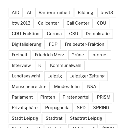
AfD
AI
Barrierefreiheit
Bildung
btw13
btw 2013
Callcenter
Call Center
CDU
CDU-Fraktion
Corona
CSU
Demokratie
Digitalisierung
FDP
Freibeuter-Fraktion
Freiheit
Friedrich Merz
Grüne
Internet
Interview
KI
Kommunalwahl
Landtagswahl
Leipzig
Leipziger Zeitung
Menschenrechte
Mindestlohn
NSA
Parlament
Piraten
Piratenpartei
PRISM
Privatsphäre
Propaganda
SPD
SPRIND
Stadt Leipzig
Stadtrat
Stadtrat Leipzig