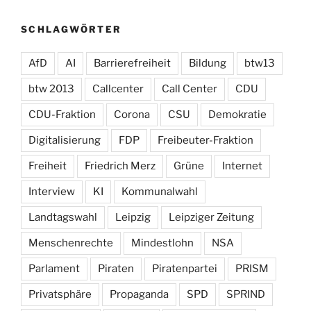
SCHLAGWÖRTER
AfD
AI
Barrierefreiheit
Bildung
btw13
btw 2013
Callcenter
Call Center
CDU
CDU-Fraktion
Corona
CSU
Demokratie
Digitalisierung
FDP
Freibeuter-Fraktion
Freiheit
Friedrich Merz
Grüne
Internet
Interview
KI
Kommunalwahl
Landtagswahl
Leipzig
Leipziger Zeitung
Menschenrechte
Mindestlohn
NSA
Parlament
Piraten
Piratenpartei
PRISM
Privatsphäre
Propaganda
SPD
SPRIND