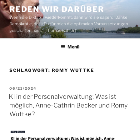
Zum
REDEN WIR DARÜBER
Inhalt
Wenn die Diktatur wiederkommt, dann wird sie sagen: "Danke
springen
Demokratie, dass Du für mich die optimalen Voraussetzungen
geschaffen hast." [Thomas Köhler]
Menü
SCHLAGWORT:
ROMY WUTTKE
VERÖFFENTLICHT
06/21/2024
AM
KI in der Personalverwaltung: Was ist
möglich, Anne-Cathrin Becker und Romy
Wuttke?