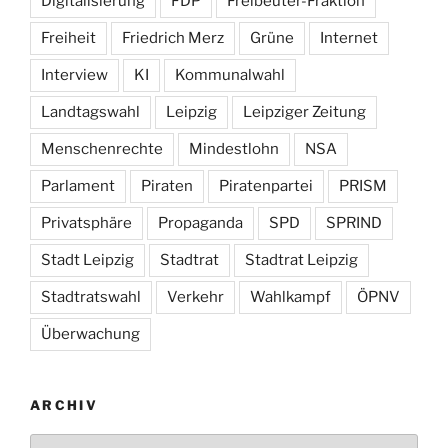
Digitalisierung
FDP
Freibeuter-Fraktion
Freiheit
Friedrich Merz
Grüne
Internet
Interview
KI
Kommunalwahl
Landtagswahl
Leipzig
Leipziger Zeitung
Menschenrechte
Mindestlohn
NSA
Parlament
Piraten
Piratenpartei
PRISM
Privatsphäre
Propaganda
SPD
SPRIND
Stadt Leipzig
Stadtrat
Stadtrat Leipzig
Stadtratswahl
Verkehr
Wahlkampf
ÖPNV
Überwachung
ARCHIV
Archiv