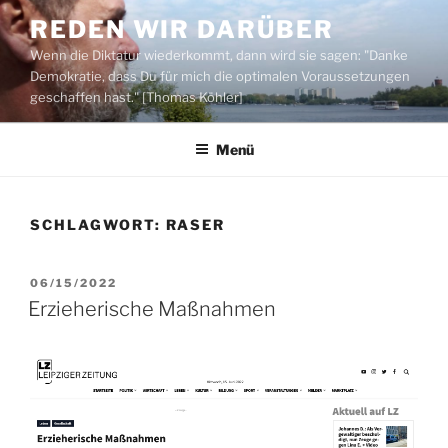
Zum
REDEN WIR DARÜBER
Inhalt
Wenn die Diktatur wiederkommt, dann wird sie sagen: "Danke
springen
Demokratie, dass Du für mich die optimalen Voraussetzungen
geschaffen hast." [Thomas Köhler]
Menü
SCHLAGWORT:
RASER
VERÖFFENTLICHT
06/15/2022
AM
Erzieherische Maßnahmen