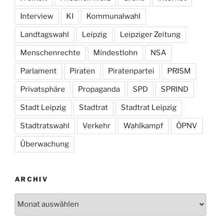
Interview
KI
Kommunalwahl
Landtagswahl
Leipzig
Leipziger Zeitung
Menschenrechte
Mindestlohn
NSA
Parlament
Piraten
Piratenpartei
PRISM
Privatsphäre
Propaganda
SPD
SPRIND
Stadt Leipzig
Stadtrat
Stadtrat Leipzig
Stadtratswahl
Verkehr
Wahlkampf
ÖPNV
Überwachung
ARCHIV
Archiv