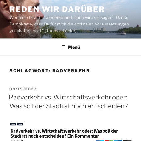
Zum
REDEN WIR DARÜBER
Inhalt
Wenn die Diktatur wiederkommt, dann wird sie sagen: "Danke
springen
Demokratie, dass Du für mich die optimalen Voraussetzungen
geschaffen hast." [Thomas Köhler]
Menü
SCHLAGWORT:
RADVERKEHR
VERÖFFENTLICHT
09/19/2023
AM
Radverkehr vs. Wirtschaftsverkehr oder:
Was soll der Stadtrat noch entscheiden?