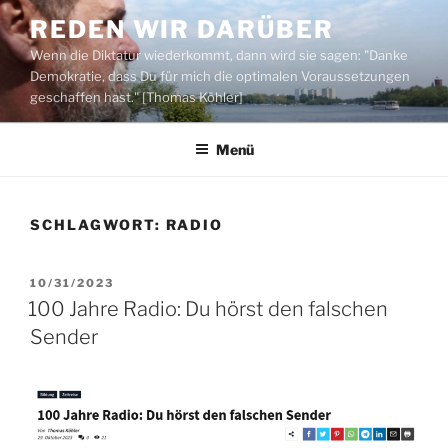
Zum
REDEN WIR DARÜBER
Inhalt
Wenn die Diktatur wiederkommt, dann wird sie sagen: "Danke
springen
Demokratie, dass Du für mich die optimalen Voraussetzungen
geschaffen hast." [Thomas Köhler]
Menü
SCHLAGWORT:
RADIO
VERÖFFENTLICHT
10/31/2023
AM
100 Jahre Radio: Du hörst den falschen
Sender