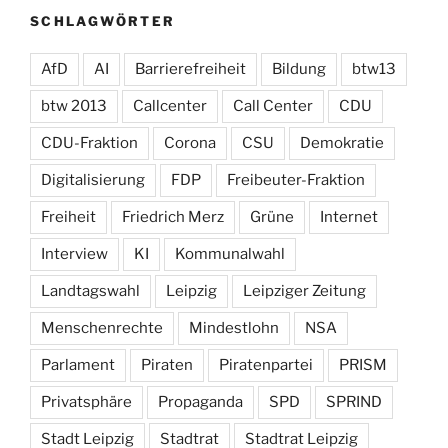
SCHLAGWÖRTER
AfD
AI
Barrierefreiheit
Bildung
btw13
btw 2013
Callcenter
Call Center
CDU
CDU-Fraktion
Corona
CSU
Demokratie
Digitalisierung
FDP
Freibeuter-Fraktion
Freiheit
Friedrich Merz
Grüne
Internet
Interview
KI
Kommunalwahl
Landtagswahl
Leipzig
Leipziger Zeitung
Menschenrechte
Mindestlohn
NSA
Parlament
Piraten
Piratenpartei
PRISM
Privatsphäre
Propaganda
SPD
SPRIND
Stadt Leipzig
Stadtrat
Stadtrat Leipzig