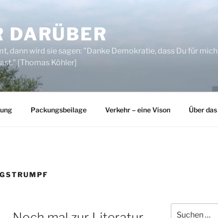
R DARÜBER
, dann wird sie sagen: "Danke Demokratie, dass Du für mich
ast." [Thomas Köhler]
rung
Packungsbeilage
Verkehr – eine Vison
Über das
NGSTRUMPF
Suchen
– Noch mal zur Literatur