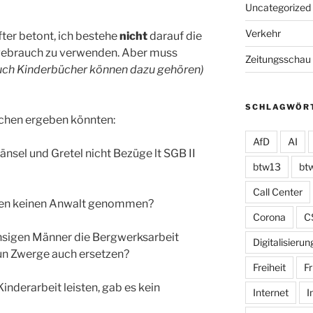
Uncategorized
Verkehr
ter betont, ich bestehe
nicht
darauf die
gebrauch zu verwenden. Aber muss
Zeitungsschau
auch Kinderbücher können dazu gehören)
SCHLAGWÖR
rchen ergeben könnten:
AfD
AI
nsel und Gretel nicht Bezüge lt SGB II
btw13
bt
Call Center
hen keinen Anwalt genommen?
Corona
C
sigen Männer die Bergwerksarbeit
Digitalisierun
un Zwerge auch ersetzen?
Freiheit
Fr
nderarbeit leisten, gab es kein
Internet
I