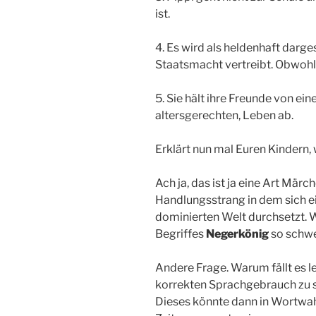
ist.
4. Es wird als heldenhaft darges
Staatsmacht vertreibt. Obwohl 
5. Sie hält ihre Freunde von ei
altersgerechten, Leben ab.
Erklärt nun mal Euren Kindern,
Ach ja, das ist ja eine Art Märch
Handlungsstrang in dem sich e
dominierten Welt durchsetzt. W
Begriffes
Negerkönig
so schw
Andere Frage. Warum fällt es le
korrekten Sprachgebrauch zu s
Dieses könnte dann in Wortwah