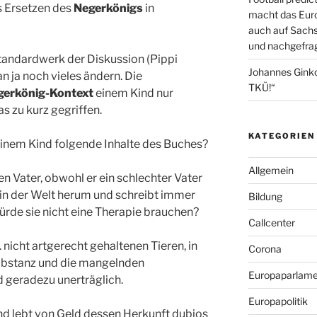
s Ersetzen des
Negerkönigs
in
macht das Euro
auch auf Sachs
und nachgefrag
tandardwerk der Diskussion (Pippi
Johannes Gink
 ja noch vieles ändern. Die
TKÜ!“
gerkönig-Kontext
einem Kind nur
s zu kurz gegriffen.
KATEGORIEN
einem Kind folgende Inhalte des Buches?
Allgemein
ren Vater, obwohl er ein schlechter Vater
sich in der Welt herum und schreibt immer
Bildung
Würde sie nicht eine Therapie brauchen?
Callcenter
vt. nicht artgerecht gehaltenen Tieren, in
Corona
ubstanz und die mangelnden
Europaparlame
 geradezu unerträglich.
Europapolitik
und lebt von Geld dessen Herkunft dubios