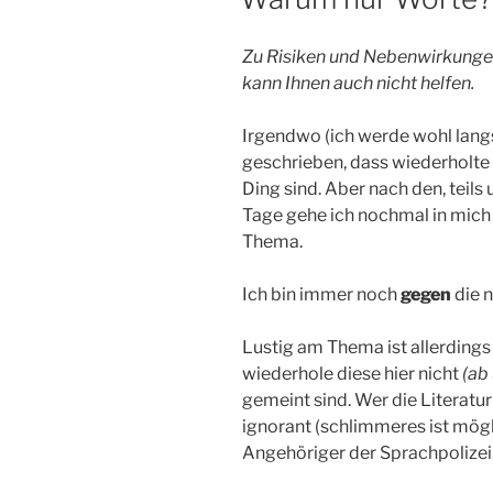
Zu Risiken und Nebenwirkungen
kann Ihnen auch nicht helfen.
Irgendwo (ich werde wohl lang
geschrieben, dass wiederholt
Ding sind. Aber nach den, teils
Tage gehe ich nochmal in mic
Thema.
Ich bin immer noch
gegen
die n
Lustig am Thema ist allerdings 
wiederhole diese hier nicht
(ab
gemeint sind. Wer die Literatur 
ignorant (schlimmeres ist möglic
Angehöriger der Sprachpolizei