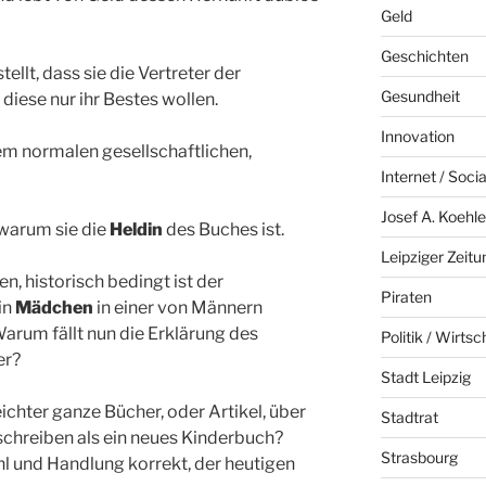
Geld
Geschichten
tellt, dass sie die Vertreter der
Gesundheit
diese nur ihr Bestes wollen.
Innovation
nem normalen gesellschaftlichen,
Internet / Soci
Josef A. Koehle
 warum sie die
Heldin
des Buches ist.
Leipziger Zeitu
en, historisch bedingt ist der
Piraten
in
Mädchen
in einer von Männern
arum fällt nun die Erklärung des
Politik / Wirtsc
er?
Stadt Leipzig
ichter ganze Bücher, oder Artikel, über
Stadtrat
chreiben als ein neues Kinderbuch?
Strasbourg
l und Handlung korrekt, der heutigen