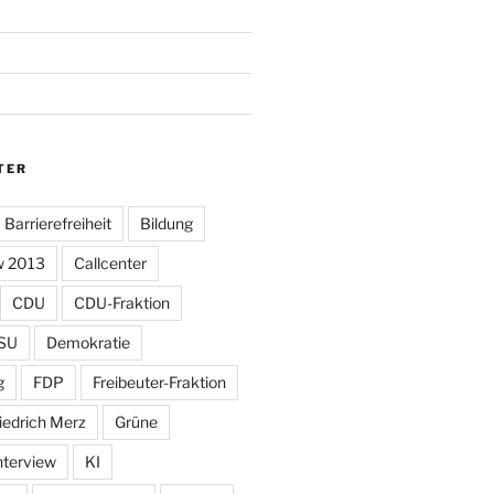
TER
Barrierefreiheit
Bildung
w 2013
Callcenter
CDU
CDU-Fraktion
SU
Demokratie
g
FDP
Freibeuter-Fraktion
iedrich Merz
Grüne
nterview
KI