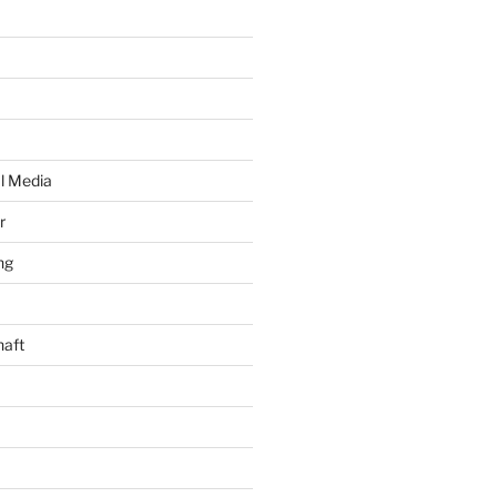
al Media
r
ng
haft