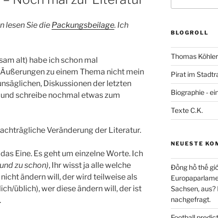
nach:
 lesen Sie die
Packungsbeilage
. Ich
BLOGROLL
Thomas Köhler 
sam alt) habe ich schon mal
e Äußerungen zu einem Thema nicht mein
Pirat im Stadtr
 unsäglichen, Diskussionen der letzten
Biographie - ei
h und schreibe nochmal etwas zum
Texte C.K.
achträgliche Veränderung der Literatur.
NEUESTE KO
das Eine. Es geht um einzelne Worte. Ich
 und zu schon)
, Ihr wisst ja alle welche
Đồng hồ thế giớ
nicht ändern will, der wird teilweise als
Europaparlament
h/üblich), wer diese ändern will, der ist
Sachsen, aus?
nachgefragt.
.
Football predi