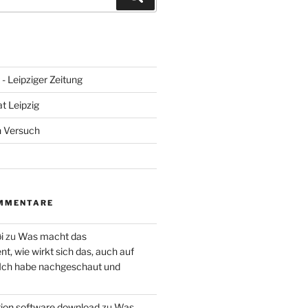
- Leipziger Zeitung
at Leipzig
n Versuch
MMENTARE
i
zu
Was macht das
, wie wirkt sich das, auch auf
 Ich habe nachgeschaut und
ction software download
zu
Was