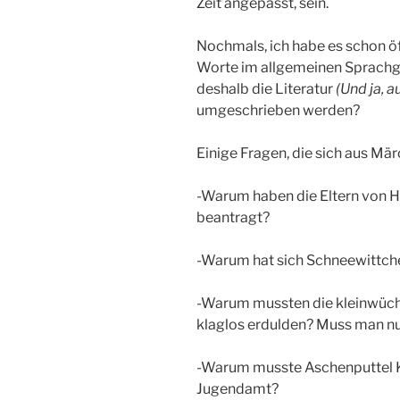
Zeit angepasst, sein.
Nochmals, ich habe es schon öf
Worte im allgemeinen Sprach
deshalb die Literatur
(Und ja, 
umgeschrieben werden?
Einige Fragen, die sich aus Mä
-Warum haben die Eltern von Hä
beantragt?
-Warum hat sich Schneewittc
-Warum mussten die kleinwüch
klaglos erdulden? Muss man n
-Warum musste Aschenputtel Ki
Jugendamt?