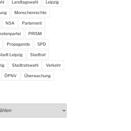
hl
Landtagswahl
Leipzig
tung
Menschenrechte
NSA
Parlament
ratenpartei
PRISM
Propaganda
SPD
tadt Leipzig
Stadtrat
zig
Stadtratswahl
Verkehr
ÖPNV
Überwachung