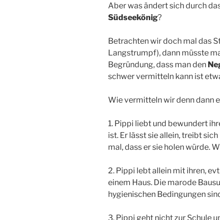
Aber was ändert sich durch da
Südseekönig
?
Betrachten wir doch mal das S
Langstrumpf), dann müsste man
Begründung, dass man den
Ne
schwer vermitteln kann ist etwa
Wie vermitteln wir denn dann 
1. Pippi liebt und bewundert ih
ist. Er lässt sie allein, treibt 
mal, dass er sie holen würde. 
2. Pippi lebt allein mit ihren, e
einem Haus. Die marode Baus
hygienischen Bedingungen sind
3. Pippi geht nicht zur Schule 