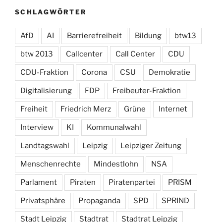
SCHLAGWÖRTER
AfD
AI
Barrierefreiheit
Bildung
btw13
btw 2013
Callcenter
Call Center
CDU
CDU-Fraktion
Corona
CSU
Demokratie
Digitalisierung
FDP
Freibeuter-Fraktion
Freiheit
Friedrich Merz
Grüne
Internet
Interview
KI
Kommunalwahl
Landtagswahl
Leipzig
Leipziger Zeitung
Menschenrechte
Mindestlohn
NSA
Parlament
Piraten
Piratenpartei
PRISM
Privatsphäre
Propaganda
SPD
SPRIND
Stadt Leipzig
Stadtrat
Stadtrat Leipzig