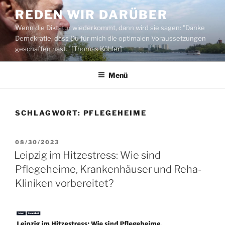
Zum
REDEN WIR DARÜBER
Inhalt
Wenn die Diktatur wiederkommt, dann wird sie sagen: "Danke
springen
Demokratie, dass Du für mich die optimalen Voraussetzungen
geschaffen hast." [Thomas Köhler]
Menü
SCHLAGWORT:
PFLEGEHEIME
VERÖFFENTLICHT
08/30/2023
AM
Leipzig im Hitzestress: Wie sind
Pflegeheime, Krankenhäuser und Reha-
Kliniken vorbereitet?