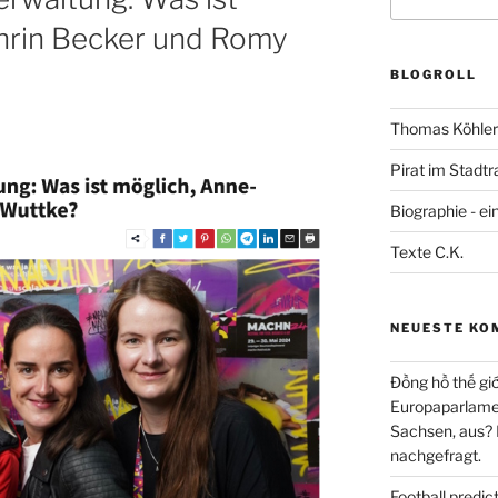
nach:
hrin Becker und Romy
BLOGROLL
Thomas Köhler 
Pirat im Stadtr
Biographie - ei
Texte C.K.
NEUESTE KO
Đồng hồ thế giớ
Europaparlament
Sachsen, aus?
nachgefragt.
Football predi