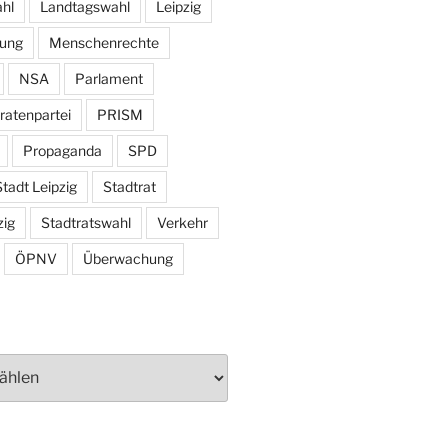
hl
Landtagswahl
Leipzig
tung
Menschenrechte
NSA
Parlament
ratenpartei
PRISM
Propaganda
SPD
tadt Leipzig
Stadtrat
zig
Stadtratswahl
Verkehr
ÖPNV
Überwachung