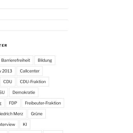
TER
Barrierefreiheit
Bildung
w 2013
Callcenter
CDU
CDU-Fraktion
SU
Demokratie
g
FDP
Freibeuter-Fraktion
iedrich Merz
Grüne
nterview
KI