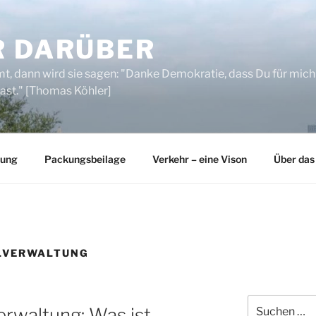
R DARÜBER
, dann wird sie sagen: "Danke Demokratie, dass Du für mich
ast." [Thomas Köhler]
rung
Packungsbeilage
Verkehr – eine Vison
Über das
LVERWALTUNG
Suchen
erwaltung: Was ist