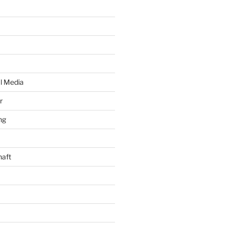
al Media
r
ng
haft