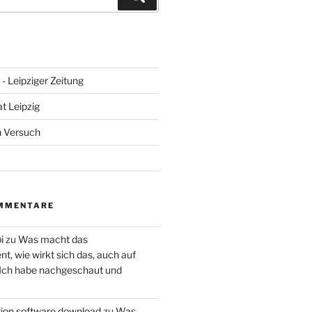
- Leipziger Zeitung
at Leipzig
n Versuch
MMENTARE
i
zu
Was macht das
, wie wirkt sich das, auch auf
 Ich habe nachgeschaut und
ction software download
zu
Was