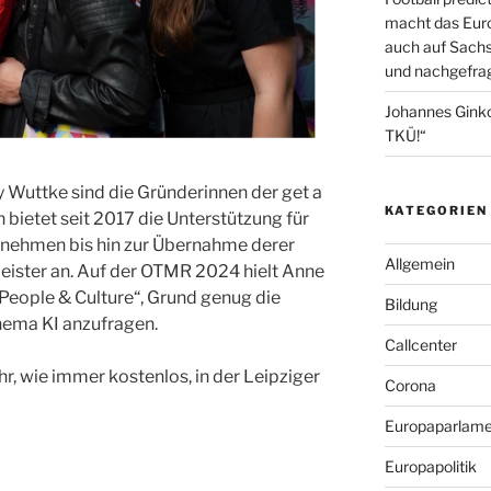
macht das Euro
auch auf Sachs
und nachgefrag
Johannes Gink
TKÜ!“
Wuttke sind die Gründerinnen der get a
KATEGORIEN
etet seit 2017 die Unterstützung für
rnehmen bis hin zur Übernahme derer
Allgemein
tleister an. Auf der OTMR 2024 hielt Anne
People & Culture“, Grund genug die
Bildung
hema KI anzufragen.
Callcenter
hr, wie immer kostenlos, in der Leipziger
Corona
Europaparlame
Europapolitik