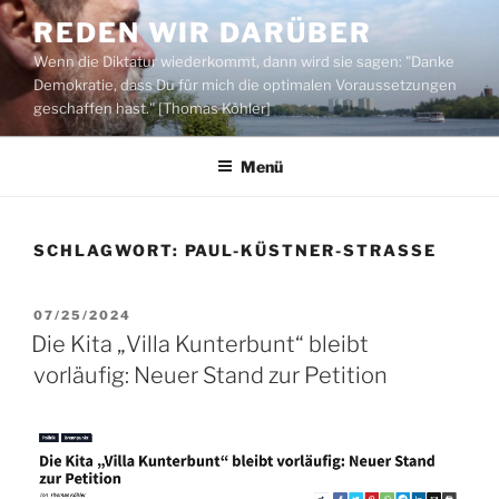
Zum
REDEN WIR DARÜBER
Inhalt
Wenn die Diktatur wiederkommt, dann wird sie sagen: "Danke
springen
Demokratie, dass Du für mich die optimalen Voraussetzungen
geschaffen hast." [Thomas Köhler]
Menü
SCHLAGWORT:
PAUL-KÜSTNER-STRASSE
VERÖFFENTLICHT
07/25/2024
AM
Die Kita „Villa Kunterbunt“ bleibt
vorläufig: Neuer Stand zur Petition