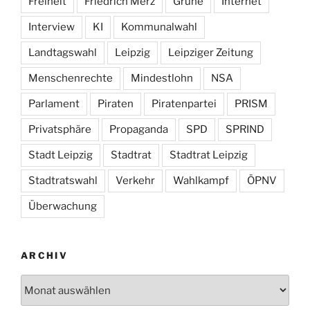
Freiheit
Friedrich Merz
Grüne
Internet
Interview
KI
Kommunalwahl
Landtagswahl
Leipzig
Leipziger Zeitung
Menschenrechte
Mindestlohn
NSA
Parlament
Piraten
Piratenpartei
PRISM
Privatsphäre
Propaganda
SPD
SPRIND
Stadt Leipzig
Stadtrat
Stadtrat Leipzig
Stadtratswahl
Verkehr
Wahlkampf
ÖPNV
Überwachung
ARCHIV
Archiv