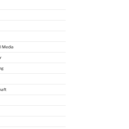
al Media
r
ng
haft