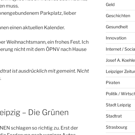
Geld
ten muss.
sonengebundenem Parkplatz, lieber
Geschichten
Gesundheit
hnen einen aktuellen Kalender.
Innovation
ber Weihnachtsmann, ein frohes Fest. Ich
herung nicht mit dem ÖPNV nach Hause
Internet / Soci
Josef A. Koehle
dtrat ist ausdrücklich mit gemeint. Nicht
Leipziger Zeitu
.
Piraten
Politik / Wirtsc
Stadt Leipzig
eipzig – Die Grünen
Stadtrat
Strasbourg
EN schlagen so richtig zu. Erst der