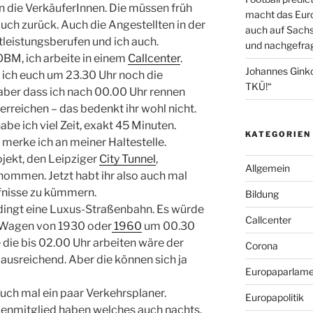
n die VerkäuferInnen. Die müssen früh
macht das Euro
uch zurück. Auch die Angestellten in der
auch auf Sachs
leistungsberufen und ich auch.
und nachgefrag
OBM, ich arbeite in einem
Callcenter
.
Johannes Gink
nn ich euch um 23.30 Uhr noch die
TKÜ!“
 aber dass ich nach 00.00 Uhr rennen
erreichen – das bedenkt ihr wohl nicht.
be ich viel Zeit, exakt 45 Minuten.
KATEGORIEN
s merke ich an meiner Haltestelle.
ojekt, den Leipziger
City Tunnel
,
Allgemein
enommen. Jetzt habt ihr also auch mal
rfnisse zu kümmern.
Bildung
edingt eine Luxus-Straßenbahn. Es würde
Callcenter
r Wagen von 1930 oder
1960
um 00.30
 die bis 02.00 Uhr arbeiten wäre der
Corona
 ausreichend. Aber die können sich ja
Europaparlame
uch mal ein paar Verkehrsplaner.
Europapolitik
lienmitglied haben welches auch nachts,