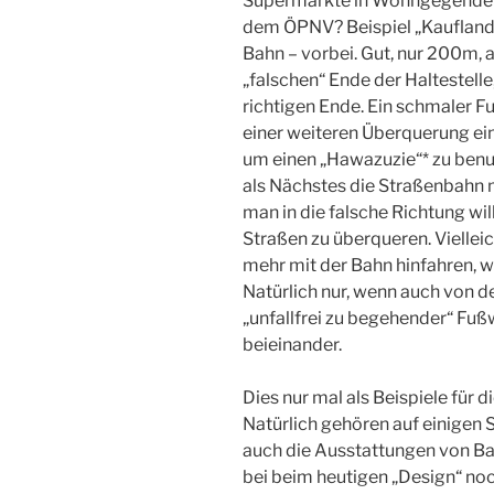
Supermärkte in Wohngegenden 
dem ÖPNV? Beispiel „Kaufland“
Bahn – vorbei. Gut, nur 200m,
„falschen“ Ende der Haltestell
richtigen Ende. Ein schmaler F
einer weiteren Überquerung eine
um einen „Hawazuzie“* zu ben
als Nächstes die Straßenbahn m
man in die falsche Richtung wil
Straßen zu überqueren. Viellei
mehr mit der Bahn hinfahren, w
Natürlich nur, wenn auch von de
„unfallfrei zu begehender“ Fuß
beieinander.
Dies nur mal als Beispiele für 
Natürlich gehören auf einigen 
auch die Ausstattungen von Ba
bei beim heutigen „Design“ no