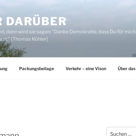
R DARÜBER
, dann wird sie sagen: "Danke Demokratie, dass Du für mich
ast." [Thomas Köhler]
rung
Packungsbeilage
Verkehr – eine Vison
Über das
Suchen
smann,