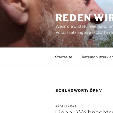
Zum
Inhalt
REDEN WI
springen
Wenn die Diktatur wiederkommt
Voraussetzungen geschaffen h
Startseite
Datenschutzerklä
SCHLAGWORT:
ÖPNV
VERÖFFENTLICHT
12/24/2013
AM
Lieber Weihnacht