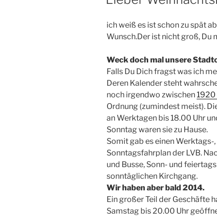
ich weiß es ist schon zu spät abe
Wunsch.Der ist nicht groß, Du 
Weck doch mal unsere Stadto
Falls Du Dich fragst was ich mei
Deren Kalender steht wahrschei
noch irgendwo zwischen
1920
Ordnung (zumindest meist). Die
an Werktagen bis 18.00 Uhr un
Sonntag waren sie zu Hause.
Somit gab es einen Werktags-,
Sonntagsfahrplan der LVB. Na
und Busse, Sonn- und feiertag
sonntäglichen Kirchgang.
Wir haben aber bald 2014.
Ein großer Teil der Geschäfte 
Samstag bis 20.00 Uhr geöffnet