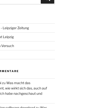
- Leipziger Zeitung
at Leipzig
n Versuch
MMENTARE
i
zu
Was macht das
, wie wirkt sich das, auch auf
 Ich habe nachgeschaut und
ction software download
zu
Was