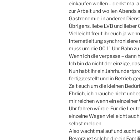
einkaufen wollen – denkt mal a
zur Arbeit und wollen Abends a
Gastronomie, in anderen Dienst
Übrigens, liebe LVB und lieber 
Vielleicht freut ihr euch ja we
Internetleitung synchronisiere
muss um die 00.11 Uhr Bahn zu 
Wenn ich die verpasse – dann ha
Ich bin da nicht der einzige, da
Nun habt ihr ein Jahrhundertpr
fertiggestellt und in Betrieb g
Zeit euch um die kleinen Bedü
Ehrlich, ich brauche nicht unb
mir reichen wenn ein einzelne
Uhr fahren würde. Für die Leute
einzelne Wagen vielleicht auch
selbst melden.
Also wacht mal auf und sucht e
Bevorzugt solche die ein Fami