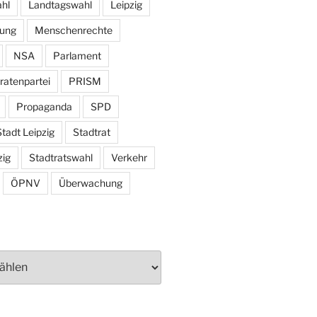
hl
Landtagswahl
Leipzig
tung
Menschenrechte
NSA
Parlament
ratenpartei
PRISM
Propaganda
SPD
tadt Leipzig
Stadtrat
zig
Stadtratswahl
Verkehr
ÖPNV
Überwachung