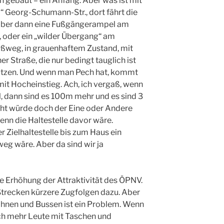
gebaut – ein Anfang. Aber was ist mit
 Georg-Schumann-Str., dort fährt die
 aber dann eine Fußgängerampel am
e, oder ein „wilder Übergang“ am
ußweg, in grauenhaftem Zustand, mit
r Straße, die nur bedingt tauglich ist
utzen. Und wenn man Pech hat, kommt
it Hocheinstieg. Ach, ich vergaß, wenn
l, dann sind es 100m mehr und es sind 3
cht würde doch der Eine oder Andere
enn die Haltestelle davor wäre.
r Zielhaltestelle bis zum Haus ein
weg wäre. Aber da sind wir ja
die Erhöhung der Attraktivität des ÖPNV.
Strecken kürzere Zugfolgen dazu. Aber
hnen und Bussen ist ein Problem. Wenn
ch mehr Leute mit Taschen und