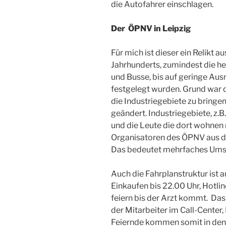
die Autofahrer einschlagen.
Der ÖPNV in Leipzig
Für mich ist dieser ein Relikt a
Jahrhunderts, zumindest die he
und Busse, bis auf geringe Aus
festgelegt wurden. Grund war 
die Industriegebiete zu bringen
geändert. Industriegebiete, z.
und die Leute die dort wohnen 
Organisatoren des ÖPNV aus de
Das bedeutet mehrfaches Umst
Auch die Fahrplanstruktur ist au
Einkaufen bis 22.00 Uhr, Hotlin
feiern bis der Arzt kommt. Das
der Mitarbeiter im Call-Center,
Feiernde kommen somit in den 