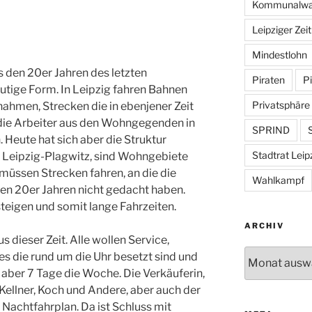
Kommunalwa
Leipziger Zei
Mindestlohn
us den 20er Jahren des letzten
Piraten
Pi
utige Form. In Leipzig fahren Bahnen
Privatsphäre
nahmen, Strecken die in ebenjener Zeit
die Arbeiter aus den Wohngegenden in
SPRIND
S
. Heute hat sich aber die Struktur
Stadtrat Leip
B. Leipzig-Plagwitz, sind Wohngebiete
müssen Strecken fahren, an die die
Wahlkampf
n 20er Jahren nicht gedacht haben.
eigen und somit lange Fahrzeiten.
ARCHIV
s dieser Zeit. Alle wollen Service,
Archiv
es die rund um die Uhr besetzt sind und
 aber 7 Tage die Woche. Die Verkäuferin,
 Kellner, Koch und Andere, aber auch der
Nachtfahrplan. Da ist Schluss mit