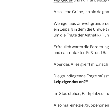
Veggieday
und nun für Leipzig
Also liebe Grüne, ich bin da ga
Weniger aus Umweltgründen, es
ein Leipzig in dem die Umwelt w
um die Frage der Ästhetik (!) u
Erfreulich waren die Forderun
und nach intakten Fuß- und R
Aber das Alles greift m.E. nach 
Die grundlegende Frage müsst
Leipziger das an?“
Im Stau stehen, Parkplatzsuch
Also mal eine zielgruppenorien