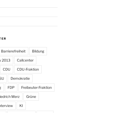
TER
Barrierefreiheit
Bildung
w 2013
Callcenter
CDU
CDU-Fraktion
SU
Demokratie
g
FDP
Freibeuter-Fraktion
iedrich Merz
Grüne
nterview
KI