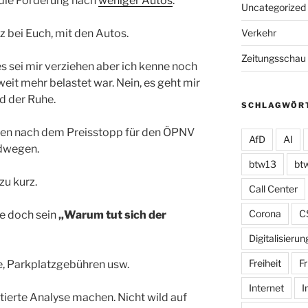
 die Forderung nach
weniger Autos
.
Uncategorized
Verkehr
nz bei Euch, mit den Autos.
Zeitungsschau
 sei mir verziehen aber ich kenne noch
eit mehr belastet war. Nein, es geht mir
nd der Ruhe.
SCHLAGWÖR
gen nach dem Preisstopp für den ÖPNV
AfD
AI
adwegen.
btw13
bt
zu kurz.
Call Center
Corona
C
e doch sein
„Warum tut sich der
Digitalisierun
Freiheit
Fr
e, Parkplatzgebühren usw.
Internet
I
tierte Analyse machen. Nicht wild auf