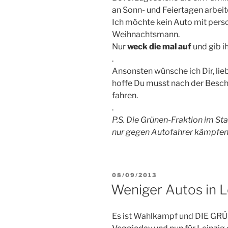
an Sonn- und Feiertagen arbei
Ich möchte kein Auto mit per
Weihnachtsmann.
Nur
weck die mal auf
und gib i
.
Ansonsten wünsche ich Dir, lie
hoffe Du musst nach der Besc
fahren.
.
P.S. Die Grünen-Fraktion im Sta
nur gegen Autofahrer kämpfen
VERÖFFENTLICHT
08/09/2013
AM
Weniger Autos in L
Es ist Wahlkampf und DIE GRÜN