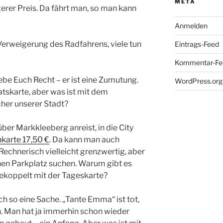
META
ngerer Preis. Da fährt man, so man kann
Anmelden
 Verweigerung des Radfahrens, viele tun
Eintrags-Feed
Kommentar-Fe
ebe Euch Recht – er ist eine Zumutung.
WordPress.org
tskarte, aber was ist mit dem
her unserer Stadt?
über Markkleeberg anreist, in die City
karte 17,50 €
. Da kann man auch
Rechnerisch vielleicht grenzwertig, aber
nen Parkplatz suchen. Warum gibt es
ekoppelt mit der Tageskarte?
h so eine Sache. „Tante Emma“ ist tot,
n. Man hat ja immerhin schon wieder