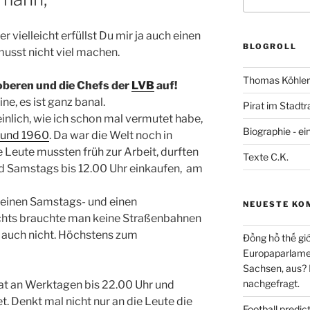
nach:
r vielleicht erfüllst Du mir ja auch einen
BLOGROLL
musst nicht viel machen.
Thomas Köhler 
beren und die Chefs der
LVB
auf!
ne, es ist ganz banal.
Pirat im Stadtr
nlich, wie ich schon mal vermutet habe,
Biographie - ei
 und 1960
. Da war die Welt noch in
 Leute mussten früh zur Arbeit, durften
Texte C.K.
d Samstags bis 12.00 Uhr einkaufen, am
 einen Samstags- und einen
NEUESTE KO
chts brauchte man keine Straßenbahnen
s auch nicht. Höchstens zum
Đồng hồ thế giớ
Europaparlament
Sachsen, aus?
nachgefragt.
hat an Werktagen bis 22.00 Uhr und
. Denkt mal nicht nur an die Leute die
Football predi