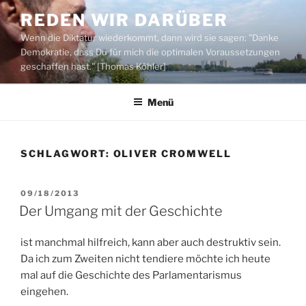
Zum
REDEN WIR DARÜBER
Inhalt
Wenn die Diktatur wiederkommt, dann wird sie sagen: "Danke
springen
Demokratie, dass Du für mich die optimalen Voraussetzungen
geschaffen hast." [Thomas Köhler]
Menü
SCHLAGWORT:
OLIVER CROMWELL
VERÖFFENTLICHT
09/18/2013
AM
Der Umgang mit der Geschichte
ist manchmal hilfreich, kann aber auch destruktiv sein.
Da ich zum Zweiten nicht tendiere möchte ich heute
mal auf die Geschichte des Parlamentarismus
eingehen.