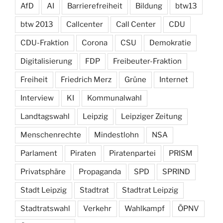
AfD
AI
Barrierefreiheit
Bildung
btw13
btw 2013
Callcenter
Call Center
CDU
CDU-Fraktion
Corona
CSU
Demokratie
Digitalisierung
FDP
Freibeuter-Fraktion
Freiheit
Friedrich Merz
Grüne
Internet
Interview
KI
Kommunalwahl
Landtagswahl
Leipzig
Leipziger Zeitung
Menschenrechte
Mindestlohn
NSA
Parlament
Piraten
Piratenpartei
PRISM
Privatsphäre
Propaganda
SPD
SPRIND
Stadt Leipzig
Stadtrat
Stadtrat Leipzig
Stadtratswahl
Verkehr
Wahlkampf
ÖPNV