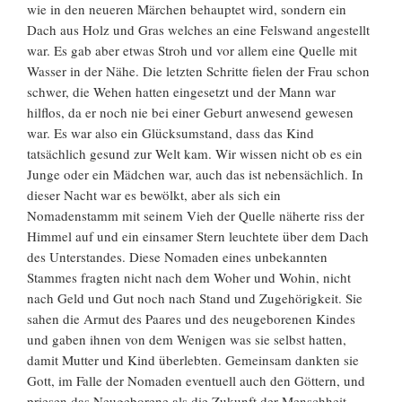
wie in den neueren Märchen behauptet wird, sondern ein
Dach aus Holz und Gras welches an eine Felswand angestellt
war. Es gab aber etwas Stroh und vor allem eine Quelle mit
Wasser in der Nähe. Die letzten Schritte fielen der Frau schon
schwer, die Wehen hatten eingesetzt und der Mann war
hilflos, da er noch nie bei einer Geburt anwesend gewesen
war. Es war also ein Glücksumstand, dass das Kind
tatsächlich gesund zur Welt kam. Wir wissen nicht ob es ein
Junge oder ein Mädchen war, auch das ist nebensächlich. In
dieser Nacht war es bewölkt, aber als sich ein
Nomadenstamm mit seinem Vieh der Quelle näherte riss der
Himmel auf und ein einsamer Stern leuchtete über dem Dach
des Unterstandes. Diese Nomaden eines unbekannten
Stammes fragten nicht nach dem Woher und Wohin, nicht
nach Geld und Gut noch nach Stand und Zugehörigkeit. Sie
sahen die Armut des Paares und des neugeborenen Kindes
und gaben ihnen von dem Wenigen was sie selbst hatten,
damit Mutter und Kind überlebten. Gemeinsam dankten sie
Gott, im Falle der Nomaden eventuell auch den Göttern, und
priesen das Neugeborene als die Zukunft der Menschheit.