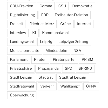
CDU-Fraktion
Corona
CSU
Demokratie
Digitalisierung
FDP
Freibeuter-Fraktion
Freiheit
Friedrich Merz
Grüne
Internet
Interview
KI
Kommunalwahl
Landtagswahl
Leipzig
Leipziger Zeitung
Menschenrechte
Mindestlohn
NSA
Parlament
Piraten
Piratenpartei
PRISM
Privatsphäre
Propaganda
SPD
SPRIND
Stadt Leipzig
Stadtrat
Stadtrat Leipzig
Stadtratswahl
Verkehr
Wahlkampf
ÖPNV
Überwachung