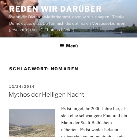
Zum
REDEN WIR DARÜBER
Inhalt
Wenn die Diktatur wiederkommt, dann wird sie sagen: "Danke
springen
Demokratie, dass Du für mich die optimalen Voraussetzungen
geschaffen hast." [Thomas Köhler]
Menü
SCHLAGWORT:
NOMADEN
VERÖFFENTLICHT
12/24/2014
AM
Mythos der Heiligen Nacht
Es ist ungefähr 2000 Jahre her, als
sich eine schwangere Frau und ein
Mann der Stadt Bethlehem
näherten. Es ist weder bekannt
woher sie kamen, noch ob sie ein